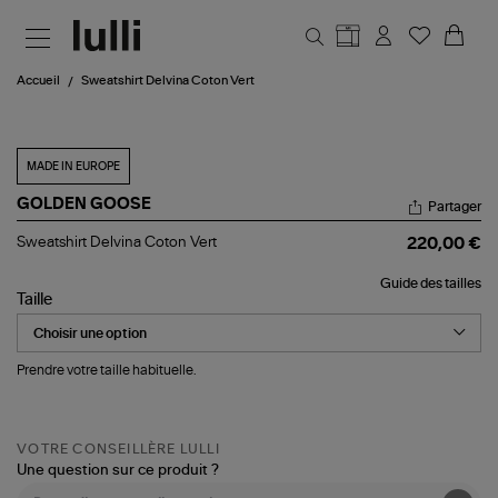
Aller au contenu principal
Accueil
Sweatshirt Delvina Coton Vert
MADE IN EUROPE
GOLDEN GOOSE
Partager
Sweatshirt
Sweatshirt Delvina Coton Vert
220,00 €
Delvina
Coton
Guide des tailles
Vert
Taille
Prendre votre taille habituelle.
VOTRE CONSEILLÈRE LULLI
Une question sur ce produit ?