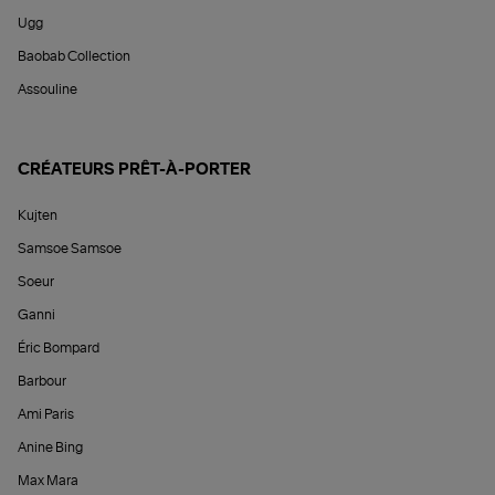
Ugg
Baobab Collection
Assouline
CRÉATEURS PRÊT-À-PORTER
Kujten
Samsoe Samsoe
Soeur
Ganni
Éric Bompard
Barbour
Ami Paris
Anine Bing
Max Mara