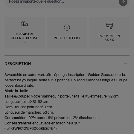
LIVRAISON
PAIEMENT EN
OFFERTE DÈS 150
RETOUR OFFERT
3X,4X
€
DESCRIPTION
Sweatshirt en coton vert, effet éponge. Inscription " Golden Goose, don't be
perfect be younique" noire sur la poitrine. Col rond. Manches longues. Coupe
loose. Base droite.
Made in :
Italie.
Taille & Coupe :
Notre mannequin porte une taille XS et mesure 172 cm.
Longueur (taille XS) : 62 cm.
Demi-tour de poitrine : 60 cm.
Longueur de manches : 53 cm.
Composition :
92% coton, 6% polyamide, 2% élasthanne.
Conseil d'entretien :
Lavage en machine à 30°.
(ref-GWP01015P00058535754)