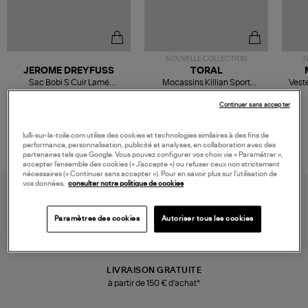
NOUVELLE COLLECTION
N
JEROME DREYFUSS
TORAL
Sac Bobi S Cuir Lamé
Mocassins Killian Sport
Veste
Champagne
Mousse
480,00 €
189,00 €
Continuer sans accepter
lulli-sur-la-toile.com utilise des cookies et technologies similaires à des fins de
performance, personnalisation, publicité et analyses, en collaboration avec des
partenaires tels que Google. Vous pouvez configurer vos choix via « Paramétrer »,
accepter l’ensemble des cookies (« J’accepte ») ou refuser ceux non strictement
nécessaires (« Continuer sans accepter »). Pour en savoir plus sur l’utilisation de
vos données,
consulter notre politique de cookies
Paramètres des cookies
Autoriser tous les cookies
LIVRAISON GRATUITE
à partir de 150 € d'achat*