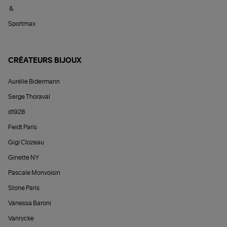
&
Sportmax
CRÉATEURS BIJOUX
Aurélie Bidermann
Serge Thoraval
d1928
Feidt Paris
Gigi Clozeau
Ginette NY
Pascale Monvoisin
Stone Paris
Vanessa Baroni
Vanrycke