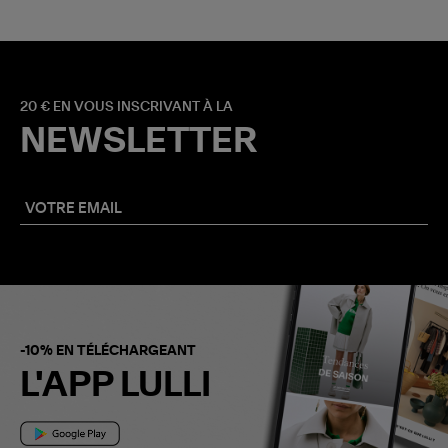
20 € EN VOUS INSCRIVANT À LA
NEWSLETTER
-10% EN TÉLÉCHARGEANT
L'APP LULLI