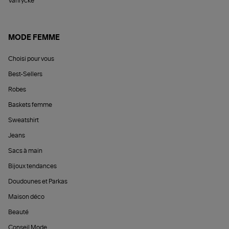
Vanrycke
MODE FEMME
Choisi pour vous
Best-Sellers
Robes
Baskets femme
Sweatshirt
Jeans
Sacs à main
Bijoux tendances
Doudounes et Parkas
Maison déco
Beauté
Conseil Mode