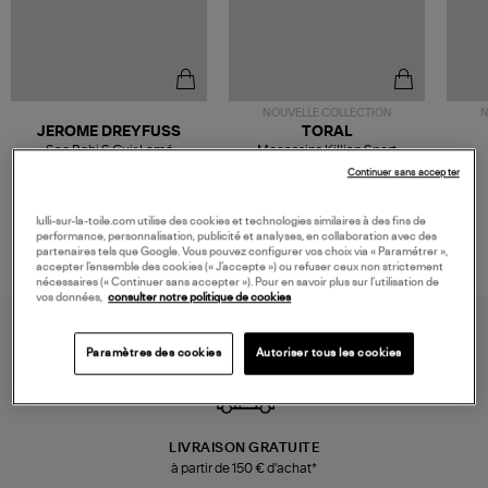
NOUVELLE COLLECTION
N
JEROME DREYFUSS
TORAL
Sac Bobi S Cuir Lamé
Mocassins Killian Sport
Champagne
Mousse
480,00 €
189,00 €
Continuer sans accepter
lulli-sur-la-toile.com utilise des cookies et technologies similaires à des fins de
performance, personnalisation, publicité et analyses, en collaboration avec des
partenaires tels que Google. Vous pouvez configurer vos choix via « Paramétrer »,
accepter l’ensemble des cookies (« J’accepte ») ou refuser ceux non strictement
nécessaires (« Continuer sans accepter »). Pour en savoir plus sur l’utilisation de
vos données,
consulter notre politique de cookies
Paramètres des cookies
Autoriser tous les cookies
LIVRAISON GRATUITE
à partir de 150 € d'achat*