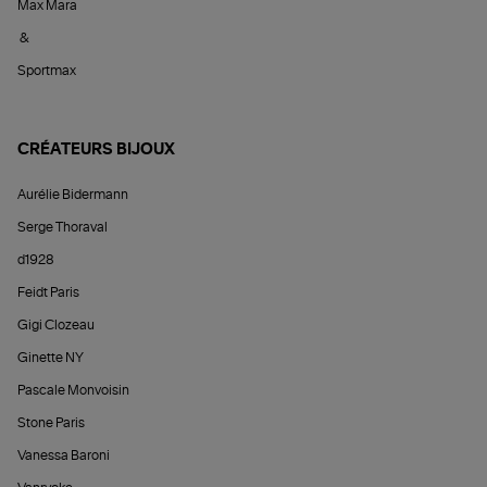
Max Mara
&
Sportmax
CRÉATEURS BIJOUX
Aurélie Bidermann
Serge Thoraval
d1928
Feidt Paris
Gigi Clozeau
Ginette NY
Pascale Monvoisin
Stone Paris
Vanessa Baroni