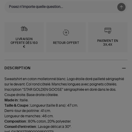
LIVRAISON
PAIEMENT EN
OFFERTE DÈS 150
RETOUR OFFERT
3X,4X
€
DESCRIPTION
Sweatshirt en coton molletonné blanc. Logo étoile doré pailleté sérigraphié
sur le devant. Col rond côtelé. Manches longues avec poignets côtelés.
Inscription "STAR GOLDEN GOOSE" sérigraphiée en doré dans le dos.
Coupe droite. Base droite côtelée.
Made in :
Italie.
Taille & Coupe :
Longueur (taille 8 ans) : 47 cm.
Demi-tour de poitrine : 41 cm.
Longueur de manches : 46 cm.
Composition :
80% coton, 20% polyester.
Conseil d'entretien :
Lavage délicat à 30°.
(ref-GKP01279P00091810272)