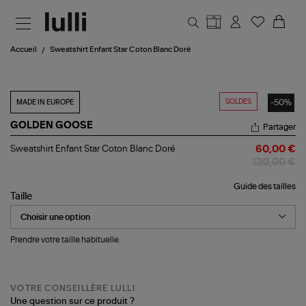
Aller au contenu principal
Accueil
Sweatshirt Enfant Star Coton Blanc Doré
SOLDES
-50%
MADE IN EUROPE
GOLDEN GOOSE
Partager
Sweatshirt
Sweatshirt Enfant Star Coton Blanc Doré
60,00 €
Enfant
120,00 €
Star
Coton
Guide des tailles
Blanc
Taille
Doré
Prendre votre taille habituelle.
VOTRE CONSEILLÈRE LULLI
Une question sur ce produit ?