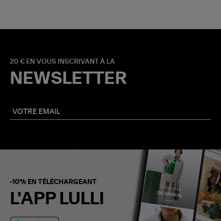
20 € EN VOUS INSCRIVANT À LA
NEWSLETTER
-10% EN TÉLÉCHARGEANT
L'APP LULLI