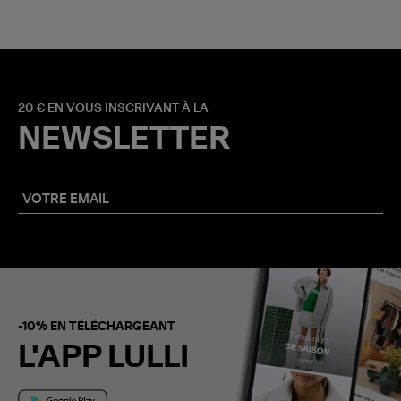
20 € EN VOUS INSCRIVANT À LA
NEWSLETTER
-10% EN TÉLÉCHARGEANT
L'APP LULLI