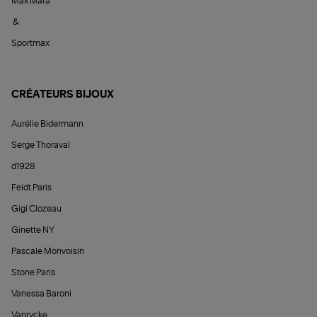
Max Mara
&
Sportmax
CRÉATEURS BIJOUX
Aurélie Bidermann
Serge Thoraval
d1928
Feidt Paris
Gigi Clozeau
Ginette NY
Pascale Monvoisin
Stone Paris
Vanessa Baroni
Vanrycke