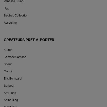
Vanessa Bruno
Ugg
Baobab Collection
Assouline
CRÉATEURS PRÊT-À-PORTER
Kujten
Samsoe Samsoe
Soeur
Ganni
Éric Bompard
Barbour
Ami Paris
Anine Bing