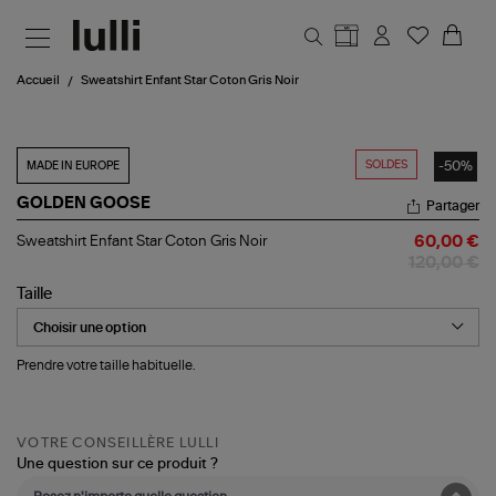
Aller au contenu principal
Accueil
Sweatshirt Enfant Star Coton Gris Noir
SOLDES
-50%
MADE IN EUROPE
GOLDEN GOOSE
Partager
Sweatshirt
Sweatshirt Enfant Star Coton Gris Noir
60,00 €
Enfant
120,00 €
Star
Coton
Taille
Gris
Noir
Prendre votre taille habituelle.
VOTRE CONSEILLÈRE LULLI
Une question sur ce produit ?