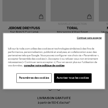
NOUVELLE COLLECTION
N
JEROME DREYFUSS
TORAL
Sac Bobi S Cuir Lamé
Mocassins Killian Sport
Veste
Champagne
Mousse
480,00 €
189,00 €
Continuer sans accepter
lulli-sur-la-toile.com utilise des cookies et technologies similaires à des fins de
performance, personnalisation, publicité et analyses, en collaboration avec des
partenaires tels que Google. Vous pouvez configurer vos choix via « Paramétrer »,
accepter l’ensemble des cookies (« J’accepte ») ou refuser ceux non strictement
nécessaires (« Continuer sans accepter »). Pour en savoir plus sur l’utilisation de
vos données,
consulter notre politique de cookies
Paramètres des cookies
Autoriser tous les cookies
LIVRAISON GRATUITE
à partir de 150 € d'achat*