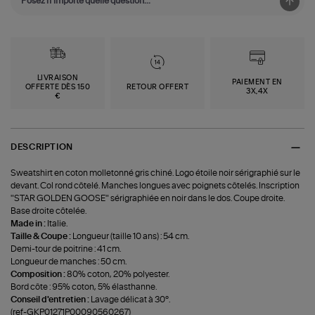
LIVRAISON
PAIEMENT EN
OFFERTE DÈS 150
RETOUR OFFERT
3X,4X
€
DESCRIPTION
Sweatshirt en coton molletonné gris chiné. Logo étoile noir sérigraphié sur le
devant. Col rond côtelé. Manches longues avec poignets côtelés. Inscription
"STAR GOLDEN GOOSE" sérigraphiée en noir dans le dos. Coupe droite.
Base droite côtelée.
Made in :
Italie.
Taille & Coupe :
Longueur (taille 10 ans) : 54 cm.
Demi-tour de poitrine : 41 cm.
Longueur de manches : 50 cm.
Composition :
80% coton, 20% polyester.
Bord côte : 95% coton, 5% élasthanne.
Conseil d'entretien :
Lavage délicat à 30°.
(ref-GKP01271P00090560267)