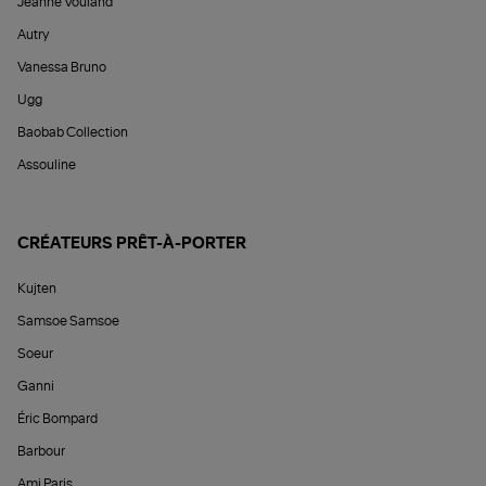
Jeanne Vouland
Autry
Vanessa Bruno
Ugg
Baobab Collection
Assouline
CRÉATEURS PRÊT-À-PORTER
Kujten
Samsoe Samsoe
Soeur
Ganni
Éric Bompard
Barbour
Ami Paris