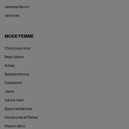
Vanessa Baroni
Vanrycke
MODE FEMME
Choisi pour vous
Best-Sellers
Robes
Baskets femme
Sweatshirt
Jeans
Sacs à main
Bijoux tendances
Doudounes et Parkas
Maison déco