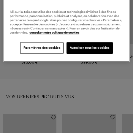
lulli-sur-la-toile.com utilise des cookies et technologies similaires à des fins de
performance, personnalisation, publicité et analyses, en collaboration avec des
partenaires tels que Google. Vous pouvez configurer vos choix via « Paramétrer »,
accepter l’ensemble des cookies (« J’accepte ») ou refuser ceux non strictement
nécessaires (« Continuer sans accepter »). Pour en savoir plus sur l’utilisation de
vos données,
consulter notre politique de cookies
Paramètres des cookies
Autoriser tous les cookies
GANNI
MAX MARA
Veste Heavy Twill Midi Pale
Veste Sarah Gris
Ve
Khaki
375,00 €
599,00 €
VOS DERNIERS PRODUITS VUS