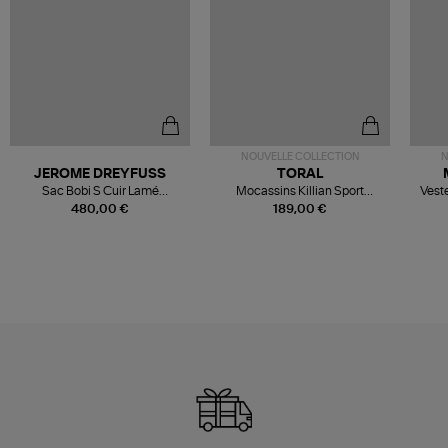
NOUVELLE COLLECTION
N
JEROME DREYFUSS
TORAL
Sac Bobi S Cuir Lamé
Mocassins Killian Sport
Veste
Champagne
Mousse
480,00 €
189,00 €