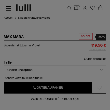
Aller au contenu principal
Accueil
Sweatshirt Etuania Violet
SOLDES
-50%
MAX MARA
Partager
Sweatshirt
Sweatshirt Etuania Violet
419,50 €
Etuania
839,00 €
Violet
Guide des tailles
Taille
Prendre votre taille habituelle.
AJOUTER AU PANIER
VOIR DISPONIBILITÉ EN BOUTIQUE