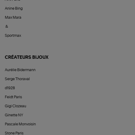
Anine Bing
Max Mara
&
Sportmax
CRÉATEURS BIJOUX
Aurélie Bidermann
Serge Thoraval
d1928
Feidt Paris
Gigi Clozeau
Ginette NY
Pascale Monvoisin
Stone Paris