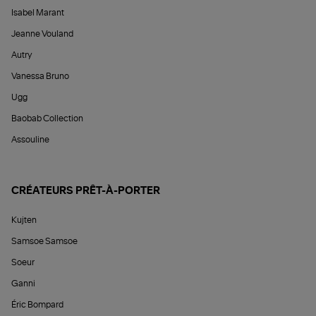
Isabel Marant
Jeanne Vouland
Autry
Vanessa Bruno
Ugg
Baobab Collection
Assouline
CRÉATEURS PRÊT-À-PORTER
Kujten
Samsoe Samsoe
Soeur
Ganni
Éric Bompard