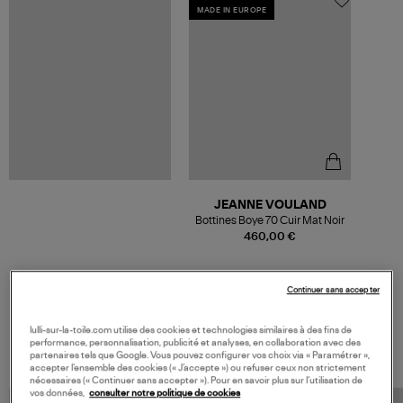
MADE IN EUROPE
JEANNE VOULAND
Bottines Boye 70 Cuir Mat Noir
460,00 €
Continuer sans accepter
VOS DERNIERS PRODUITS VUS
lulli-sur-la-toile.com utilise des cookies et technologies similaires à des fins de
performance, personnalisation, publicité et analyses, en collaboration avec des
partenaires tels que Google. Vous pouvez configurer vos choix via « Paramétrer »,
accepter l’ensemble des cookies (« J’accepte ») ou refuser ceux non strictement
nécessaires (« Continuer sans accepter »). Pour en savoir plus sur l’utilisation de
vos données,
consulter notre politique de cookies