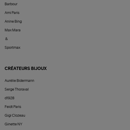
Barbour
Ami Paris
Anine Bing
Max Mara
&
Sportmax
CRÉATEURS BIJOUX
Aurélie Bidermann
Serge Thoraval
d1928
Feidt Paris
Gigi Clozeau
Ginette NY