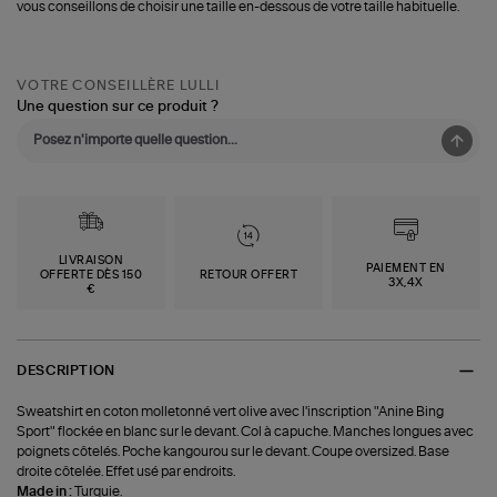
vous conseillons de choisir une taille en-dessous de votre taille habituelle.
VOTRE CONSEILLÈRE LULLI
Une question sur ce produit ?
LIVRAISON
PAIEMENT EN
OFFERTE DÈS 150
RETOUR OFFERT
3X,4X
€
DESCRIPTION
Sweatshirt en coton molletonné vert olive avec l'inscription "Anine Bing
Sport" flockée en blanc sur le devant. Col à capuche. Manches longues avec
poignets côtelés. Poche kangourou sur le devant. Coupe oversized. Base
droite côtelée. Effet usé par endroits.
Made in :
Turquie.