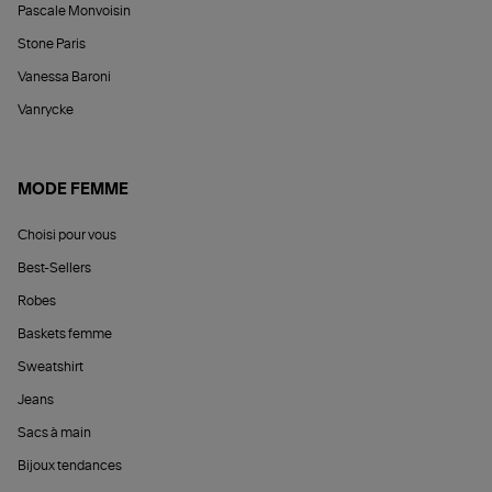
Pascale Monvoisin
Stone Paris
Vanessa Baroni
Vanrycke
MODE FEMME
Choisi pour vous
Best-Sellers
Robes
Baskets femme
Sweatshirt
Jeans
Sacs à main
Bijoux tendances