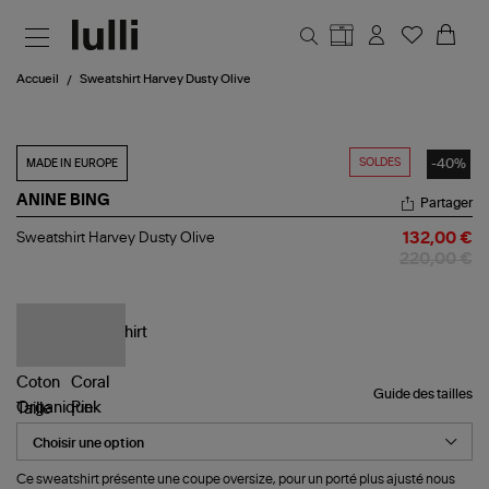
Aller au contenu principal
Accueil
Sweatshirt Harvey Dusty Olive
SOLDES
-40%
MADE IN EUROPE
ANINE BING
Partager
Sweatshirt
Sweatshirt Harvey Dusty Olive
132,00 €
Harvey
220,00 €
Dusty
Olive
Guide des tailles
Taille
Ce sweatshirt présente une coupe oversize, pour un porté plus ajusté nous