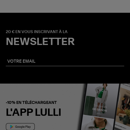
20 € EN VOUS INSCRIVANT À LA
NEWSLETTER
-10% EN TÉLÉCHARGEANT
L'APP LULLI