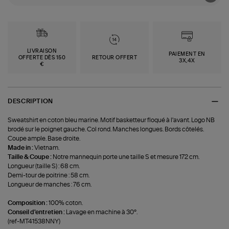
LIVRAISON
PAIEMENT EN
OFFERTE DÈS 150
RETOUR OFFERT
3X,4X
€
DESCRIPTION
Sweatshirt en coton bleu marine. Motif basketteur floqué à l'avant. Logo NB
brodé sur le poignet gauche. Col rond. Manches longues. Bords côtelés.
Coupe ample. Base droite.
Made in :
Vietnam.
Taille & Coupe :
Notre mannequin porte une taille S et mesure 172 cm.
Longueur (taille S) : 68 cm.
Demi-tour de poitrine : 58 cm.
Longueur de manches : 76 cm.
Composition :
100% coton.
Conseil d'entretien :
Lavage en machine à 30°.
(ref-MT41538NNY)