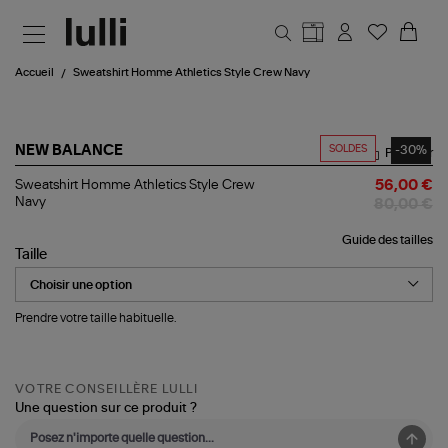
Aller au contenu principal
Accueil
Sweatshirt Homme Athletics Style Crew Navy
SOLDES
-30%
NEW BALANCE
Partager
Sweatshirt
Sweatshirt Homme Athletics Style Crew
56,00 €
Homme
Navy
80,00 €
Athletics
Style
Guide des tailles
Crew
Taille
Navy
Prendre votre taille habituelle.
VOTRE CONSEILLÈRE LULLI
Une question sur ce produit ?