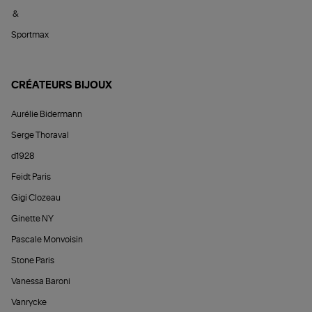
&
Sportmax
CRÉATEURS BIJOUX
Aurélie Bidermann
Serge Thoraval
d1928
Feidt Paris
Gigi Clozeau
Ginette NY
Pascale Monvoisin
Stone Paris
Vanessa Baroni
Vanrycke