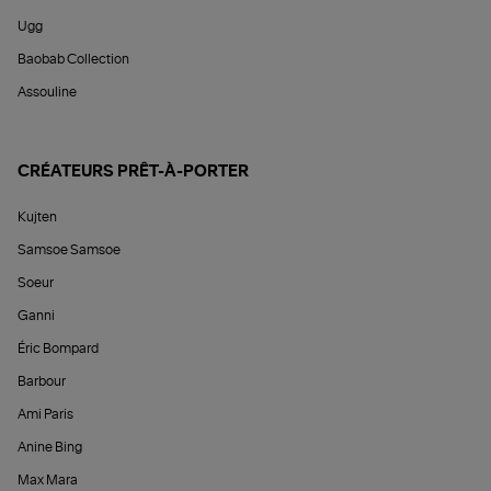
Ugg
Baobab Collection
Assouline
CRÉATEURS PRÊT-À-PORTER
Kujten
Samsoe Samsoe
Soeur
Ganni
Éric Bompard
Barbour
Ami Paris
Anine Bing
Max Mara