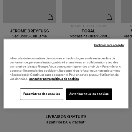
NOUVELLE COLLECTION
N
JEROME DREYFUSS
TORAL
Sac Bobi S Cuir Lamé
Mocassins Killian Sport
Veste
Champagne
Mousse
480,00 €
189,00 €
Continuer sans accepter
lulli-sur-la-toile.com utilise des cookies et technologies similaires à des fins de
performance, personnalisation, publicité et analyses, en collaboration avec des
partenaires tels que Google. Vous pouvez configurer vos choix via « Paramétrer »,
accepter l’ensemble des cookies (« J’accepte ») ou refuser ceux non strictement
nécessaires (« Continuer sans accepter »). Pour en savoir plus sur l’utilisation de
vos données,
consulter notre politique de cookies
Paramètres des cookies
Autoriser tous les cookies
LIVRAISON GRATUITE
à partir de 150 € d'achat*