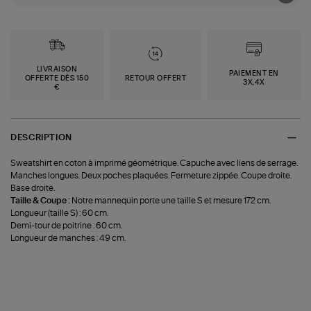
LIVRAISON
PAIEMENT EN
OFFERTE DÈS 150
RETOUR OFFERT
3X,4X
€
DESCRIPTION
Sweatshirt en coton à imprimé géométrique. Capuche avec liens de serrage.
Manches longues. Deux poches plaquées. Fermeture zippée. Coupe droite.
Base droite.
Taille & Coupe :
Notre mannequin porte une taille S et mesure 172 cm.
Longueur (taille S) : 60 cm.
Demi-tour de poitrine : 60 cm.
Longueur de manches : 49 cm.