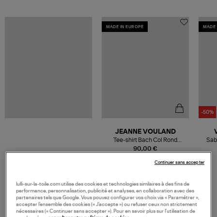
MADE IN EUROPE
MADE 
-50%
JEANNE VOULAND
Tee-shirt Bach Col Rond
Sab
Lyocell Blanc
90,00 €
Continuer sans accepter
lulli-sur-la-toile.com utilise des cookies et technologies similaires à des fins de
performance, personnalisation, publicité et analyses, en collaboration avec des
partenaires tels que Google. Vous pouvez configurer vos choix via « Paramétrer »,
VOS DERNIERS PRODUITS VUS
accepter l’ensemble des cookies (« J’accepte ») ou refuser ceux non strictement
nécessaires (« Continuer sans accepter »). Pour en savoir plus sur l’utilisation de