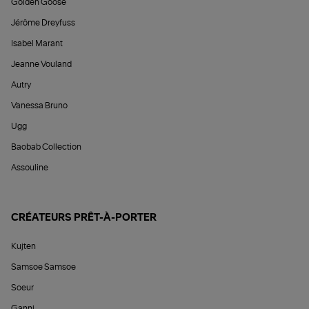
Golden Goose
Jérôme Dreyfuss
Isabel Marant
Jeanne Vouland
Autry
Vanessa Bruno
Ugg
Baobab Collection
Assouline
CRÉATEURS PRÊT-À-PORTER
Kujten
Samsoe Samsoe
Soeur
Ganni