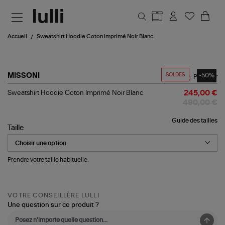
Aller au contenu principal
Accueil
Sweatshirt Hoodie Coton Imprimé Noir Blanc
SOLDES
-50%
MISSONI
Partager
Sweatshirt
Sweatshirt Hoodie Coton Imprimé Noir Blanc
245,00 €
Hoodie
490,00 €
Coton
Imprimé
Guide des tailles
Noir
Taille
Blanc
Prendre votre taille habituelle.
VOTRE CONSEILLÈRE LULLI
Une question sur ce produit ?