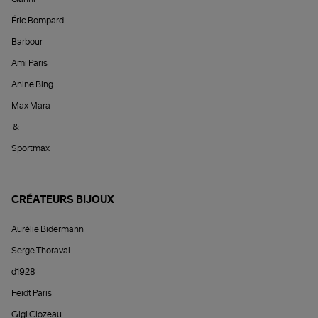
Éric Bompard
Barbour
Ami Paris
Anine Bing
Max Mara
&
Sportmax
CRÉATEURS BIJOUX
Aurélie Bidermann
Serge Thoraval
d1928
Feidt Paris
Gigi Clozeau