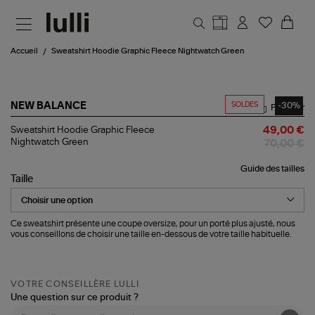
Aller au contenu principal
Accueil
Sweatshirt Hoodie Graphic Fleece Nightwatch Green
SOLDES
-30%
NEW BALANCE
Partager
Sweatshirt
Sweatshirt Hoodie Graphic Fleece
49,00 €
Hoodie
Nightwatch Green
70,00 €
Graphic
Fleece
Guide des tailles
Nightwatch
Taille
Green
Ce sweatshirt présente une coupe oversize, pour un porté plus ajusté, nous
vous conseillons de choisir une taille en-dessous de votre taille habituelle.
VOTRE CONSEILLÈRE LULLI
Une question sur ce produit ?