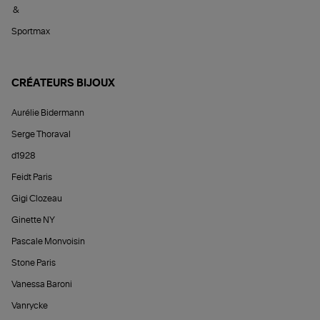
&
Sportmax
CRÉATEURS BIJOUX
Aurélie Bidermann
Serge Thoraval
d1928
Feidt Paris
Gigi Clozeau
Ginette NY
Pascale Monvoisin
Stone Paris
Vanessa Baroni
Vanrycke