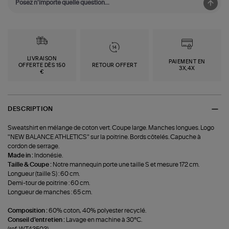
LIVRAISON
PAIEMENT EN
OFFERTE DÈS 150
RETOUR OFFERT
3X,4X
€
DESCRIPTION
Sweatshirt en mélange de coton vert. Coupe large. Manches longues. Logo
"NEW BALANCE ATHLETICS" sur la poitrine. Bords côtelés. Capuche à
cordon de serrage.
Made in :
Indonésie.
Taille & Coupe :
Notre mannequin porte une taille S et mesure 172 cm.
Longueur (taille S) : 60 cm.
Demi-tour de poitrine : 60 cm.
Longueur de manches : 65 cm.
Composition :
60% coton, 40% polyester recyclé.
Conseil d'entretien :
Lavage en machine à 30°C.
(ref-WT43503)