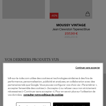
-40%
MOUSSY VINTAGE
Jean Clewiston Tapered Blue
237,00 €
395,00 €
VOS DERNIERS PRODUITS VUS
Continuer sans accepter
lulli-sur-la-toile.com utilise des cookies et technologies similaires à des fins de
performance, personnalisation, publicité et analyses, en collaboration avec des
partenaires tels que Google. Vous pouvez configurer vos choix via « Paramétrer »,
accepter l’ensemble des cookies (« J’accepte ») ou refuser ceux non strictement
nécessaires (« Continuer sans accepter »). Pour en savoir plus sur l’utilisation de
vos données,
consulter notre politique de cookies