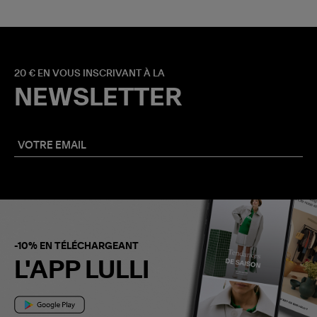
20 € EN VOUS INSCRIVANT À LA
NEWSLETTER
-10% EN TÉLÉCHARGEANT
L'APP LULLI