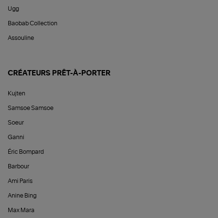
Ugg
Baobab Collection
Assouline
CRÉATEURS PRÊT-À-PORTER
Kujten
Samsoe Samsoe
Soeur
Ganni
Éric Bompard
Barbour
Ami Paris
Anine Bing
Max Mara