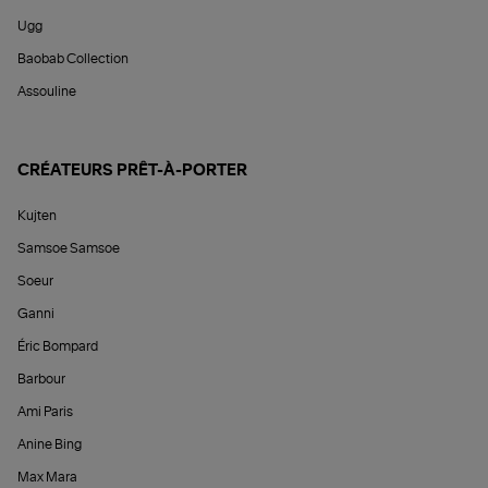
Ugg
Baobab Collection
Assouline
CRÉATEURS PRÊT-À-PORTER
Kujten
Samsoe Samsoe
Soeur
Ganni
Éric Bompard
Barbour
Ami Paris
Anine Bing
Max Mara