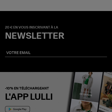
20 € EN VOUS INSCRIVANT À LA
NEWSLETTER
-10% EN TÉLÉCHARGEANT
L'APP LULLI