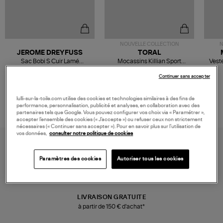
NOUVELLE COLLECTION
N
JEROME DREYFUSS
TORAL
Sac Bobi S Cuir Lamé
Mocassins Killian Sport
Veste
Champagne
Mousse
480,00 €
189,00 €
Continuer sans accepter
lulli-sur-la-toile.com utilise des cookies et technologies similaires à des fins de
performance, personnalisation, publicité et analyses, en collaboration avec des
partenaires tels que Google. Vous pouvez configurer vos choix via « Paramétrer »,
accepter l’ensemble des cookies (« J’accepte ») ou refuser ceux non strictement
nécessaires (« Continuer sans accepter »). Pour en savoir plus sur l’utilisation de
vos données,
consulter notre politique de cookies
Paramètres des cookies
Autoriser tous les cookies
LIVRAISON GRATUITE
à partir de 150 € d'achat*