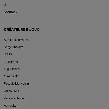
&
Sportmax
CRÉATEURS BIJOUX
Aurélie Bidermann
Serge Thoraval
d1928
Feidt Paris
Gigi Clozeau
Ginette NY
Pascale Monvoisin
Stone Paris
Vanessa Baroni
Vanrycke