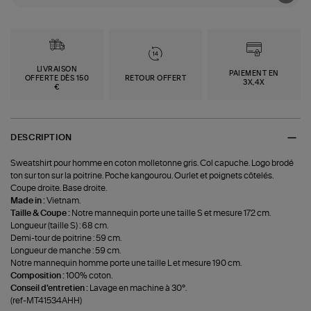
LIVRAISON
PAIEMENT EN
OFFERTE DÈS 150
RETOUR OFFERT
3X,4X
€
DESCRIPTION
Sweatshirt pour homme en coton molletonne gris. Col capuche. Logo brodé
ton sur ton sur la poitrine. Poche kangourou. Ourlet et poignets côtelés.
Coupe droite. Base droite.
Made in :
Vietnam.
Taille & Coupe :
Notre mannequin porte une taille S et mesure 172 cm.
Longueur (taille S) : 68 cm.
Demi-tour de poitrine : 59 cm.
Longueur de manche : 59 cm.
Notre mannequin homme porte une taille L et mesure 190 cm.
Composition :
100% coton.
Conseil d'entretien :
Lavage en machine à 30°.
(ref-MT41534AHH)