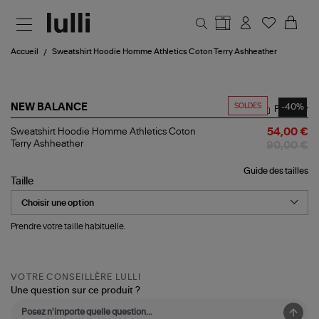
Aller au contenu principal
Accueil
Sweatshirt Hoodie Homme Athletics Coton Terry Ashheather
SOLDES
-40%
NEW BALANCE
Partager
Sweatshirt
Sweatshirt Hoodie Homme Athletics Coton
54,00 €
Hoodie
Terry Ashheather
90,00 €
Homme
Athletics
Guide des tailles
Coton
Taille
Terry
Ashheather
Prendre votre taille habituelle.
VOTRE CONSEILLÈRE LULLI
Une question sur ce produit ?