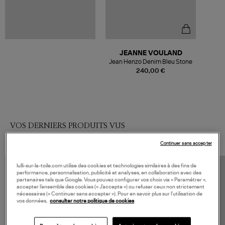
JEANNE VOULAND
Jean Henzo Denim Bleu Stone
240,00 €
VOS DERNIERS PRODUITS VUS
Continuer sans accepter
lulli-sur-la-toile.com utilise des cookies et technologies similaires à des fins de
performance, personnalisation, publicité et analyses, en collaboration avec des
partenaires tels que Google. Vous pouvez configurer vos choix via « Paramétrer »,
accepter l’ensemble des cookies (« J’accepte ») ou refuser ceux non strictement
nécessaires (« Continuer sans accepter »). Pour en savoir plus sur l’utilisation de
vos données,
consulter notre politique de cookies