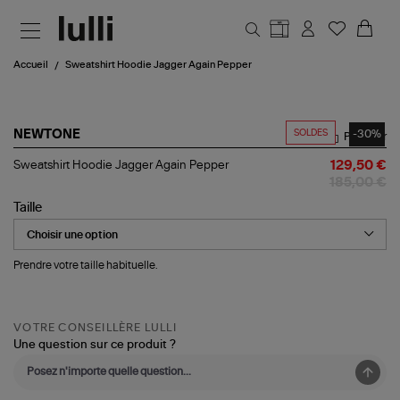
Aller au contenu principal
Accueil
Sweatshirt Hoodie Jagger Again Pepper
SOLDES
-30%
NEWTONE
Partager
Sweatshirt
Sweatshirt Hoodie Jagger Again Pepper
129,50 €
Hoodie
185,00 €
Jagger
Again
Taille
Pepper
Prendre votre taille habituelle.
VOTRE CONSEILLÈRE LULLI
Une question sur ce produit ?