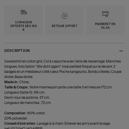
LIVRAISON
PAIEMENT EN
OFFERTE DÈS 150
RETOUR OFFERT
3X,4X
€
DESCRIPTION
Sweatshirt en coton gris. Col à capuche avec liens de resserrage. Manches
longues. Inscription "We did it again" rose pailleté floqué sur le devant. 2
badges et un médiateur côté cœur. Poche kangourou. Bords côtelés. Coupe
droite. Base droite.
Made in :
Chine.
Taille & Coupe :
Notre mannequin porte une taille 0 et mesure 172 cm.
Longueur (taille 0) : 66 cm.
Demi-tour de poitrine : 57 cm.
Longueur de manches : 72 cm.
Composition :
80% coton.
20% polyester.
Conseil d'entretien :
Lavage à la main. Enlever les pin's avant lavage.
(ref-SS24HOJAGAIPEP)