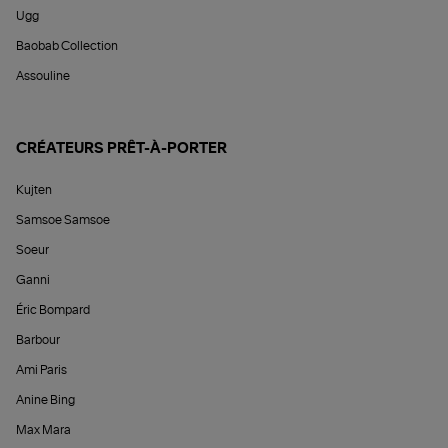
Ugg
Baobab Collection
Assouline
CRÉATEURS PRÊT-À-PORTER
Kujten
Samsoe Samsoe
Soeur
Ganni
Éric Bompard
Barbour
Ami Paris
Anine Bing
Max Mara