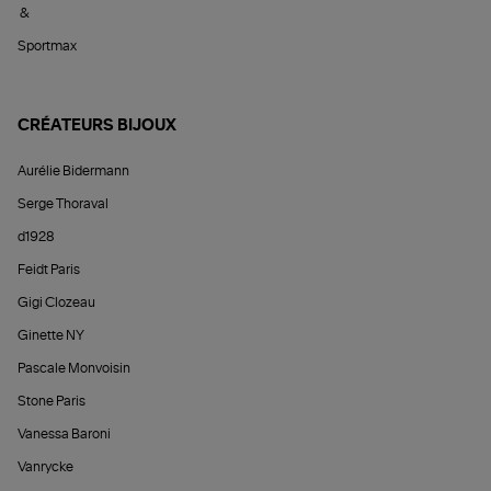
&
Sportmax
CRÉATEURS BIJOUX
Aurélie Bidermann
Serge Thoraval
d1928
Feidt Paris
Gigi Clozeau
Ginette NY
Pascale Monvoisin
Stone Paris
Vanessa Baroni
Vanrycke