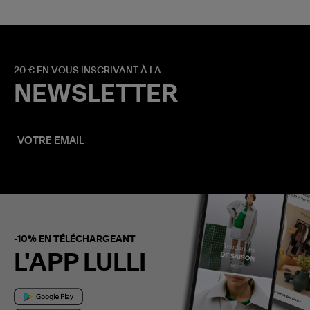
20 € EN VOUS INSCRIVANT À LA
NEWSLETTER
-10% EN TÉLÉCHARGEANT
L'APP LULLI