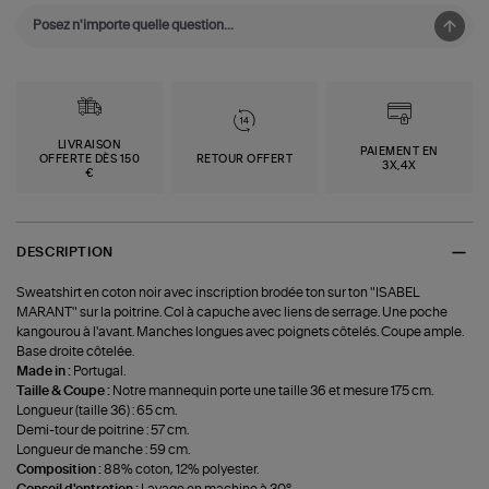
LIVRAISON
PAIEMENT EN
OFFERTE DÈS 150
RETOUR OFFERT
3X,4X
€
DESCRIPTION
Sweatshirt en coton noir avec inscription brodée ton sur ton "ISABEL
MARANT" sur la poitrine. Col à capuche avec liens de serrage. Une poche
kangourou à l'avant. Manches longues avec poignets côtelés. Coupe ample.
Base droite côtelée.
Made in :
Portugal.
Taille & Coupe :
Notre mannequin porte une taille 36 et mesure 175 cm.
Longueur (taille 36) : 65 cm.
Demi-tour de poitrine : 57 cm.
Longueur de manche : 59 cm.
Composition :
88% coton, 12% polyester.
Conseil d'entretien :
Lavage en machine à 30°.