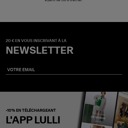
20 € EN VOUS INSCRIVANT À LA
NEWSLETTER
-10% EN TÉLÉCHARGEANT
L'APP LULLI