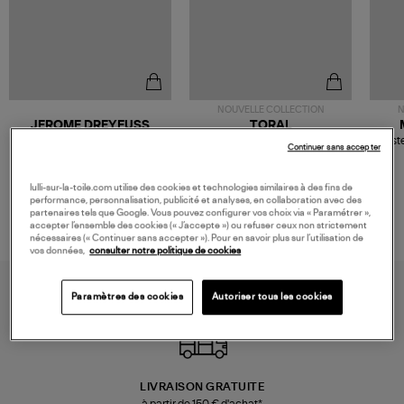
NOUVELLE COLLECTION
N
JEROME DREYFUSS
TORAL
Sac Bobi S Cuir Lamé
Mocassins Killian Sport
Veste
Continuer sans accepter
Champagne
Mousse
480,00 €
189,00 €
lulli-sur-la-toile.com utilise des cookies et technologies similaires à des fins de
performance, personnalisation, publicité et analyses, en collaboration avec des
partenaires tels que Google. Vous pouvez configurer vos choix via « Paramétrer »,
accepter l’ensemble des cookies (« J’accepte ») ou refuser ceux non strictement
nécessaires (« Continuer sans accepter »). Pour en savoir plus sur l’utilisation de
vos données,
consulter notre politique de cookies
Paramètres des cookies
Autoriser tous les cookies
LIVRAISON GRATUITE
à partir de 150 € d'achat*