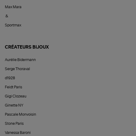
Max Mara
&
Sportmax
CRÉATEURS BIJOUX
Aurélie Bidermann
Serge Thoraval
d1928
Feidt Paris
Gigi Clozeau
Ginette NY
Pascale Monvoisin
Stone Paris
Vanessa Baroni