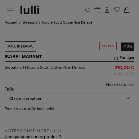
Aller au contenu principal
Accueil
Sweatshirt Hoodie Scott Coton Noir Délavé
SOLDES
-40%
MADE IN EUROPE
ISABEL MARANT
Partager
Sweatshirt
Sweatshirt Hoodie Scott Coton Noir Délavé
210,00 €
Hoodie
350,00 €
Scott
Coton
Guide des tailles
Noir
Taille
Délavé
Prendre votre taille habituelle.
VOTRE CONSEILLÈRE LULLI
Une question sur ce produit ?