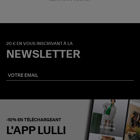
20 € EN VOUS INSCRIVANT À LA
NEWSLETTER
-10% EN TÉLÉCHARGEANT
L'APP LULLI