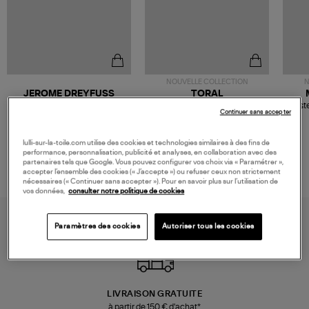
NOUVELLE COLLECTION
N
JEROME DREYFUSS
TORAL
Sac Bobi S Cuir Lamé
Mocassins Killian Sport
Veste
Continuer sans accepter
Champagne
Mousse
480,00 €
189,00 €
lulli-sur-la-toile.com utilise des cookies et technologies similaires à des fins de
performance, personnalisation, publicité et analyses, en collaboration avec des
partenaires tels que Google. Vous pouvez configurer vos choix via « Paramétrer »,
accepter l’ensemble des cookies (« J’accepte ») ou refuser ceux non strictement
nécessaires (« Continuer sans accepter »). Pour en savoir plus sur l’utilisation de
vos données,
consulter notre politique de cookies
Paramètres des cookies
Autoriser tous les cookies
LIVRAISON GRATUITE
à partir de 150 € d'achat*