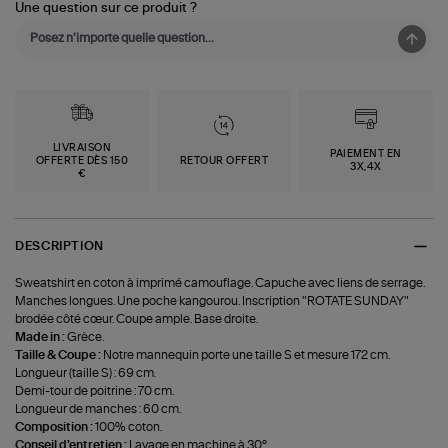
Une question sur ce produit ?
LIVRAISON
PAIEMENT EN
OFFERTE DÈS 150
RETOUR OFFERT
3X,4X
€
DESCRIPTION
Sweatshirt en coton à imprimé camouflage. Capuche avec liens de serrage.
Manches longues. Une poche kangourou. Inscription "ROTATE SUNDAY"
brodée côté cœur. Coupe ample. Base droite.
Made in :
Grèce.
Taille & Coupe :
Notre mannequin porte une taille S et mesure 172 cm.
Longueur (taille S) : 69 cm.
Demi-tour de poitrine : 70 cm.
Longueur de manches : 60 cm.
Composition :
100% coton.
Conseil d'entretien :
Lavage en machine à 30°.