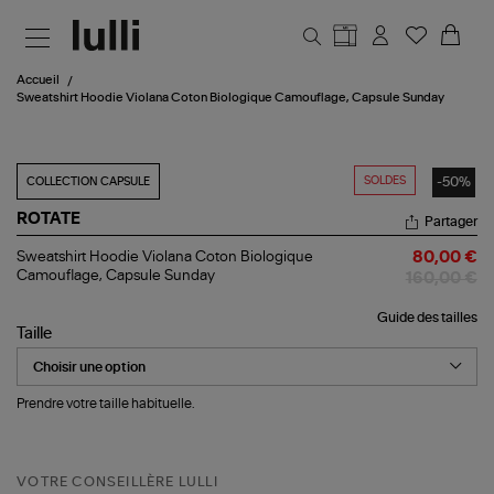
Aller au contenu principal
Accueil
Sweatshirt Hoodie Violana Coton Biologique Camouflage, Capsule Sunday
SOLDES
-50%
COLLECTION CAPSULE
ROTATE
Partager
Sweatshirt
Sweatshirt Hoodie Violana Coton Biologique
80,00 €
Hoodie
Camouflage, Capsule Sunday
160,00 €
Violana
Coton
Guide des tailles
Biologique
Taille
Camouflage,
Capsule
Sunday
Prendre votre taille habituelle.
VOTRE CONSEILLÈRE LULLI