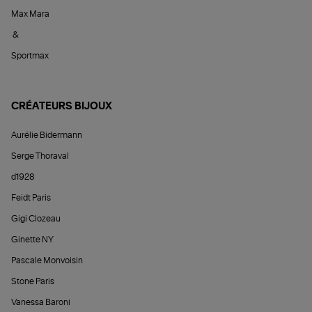
Max Mara
&
Sportmax
CRÉATEURS BIJOUX
Aurélie Bidermann
Serge Thoraval
d1928
Feidt Paris
Gigi Clozeau
Ginette NY
Pascale Monvoisin
Stone Paris
Vanessa Baroni