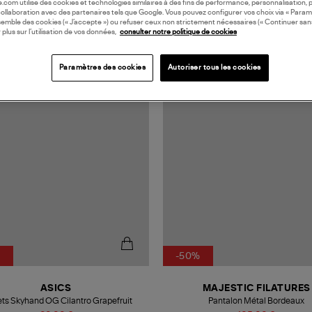
oile.com utilise des cookies et technologies similaires à des fins de performance, personnalisation, p
collaboration avec des partenaires tels que Google. Vous pouvez configurer vos choix via « Param
semble des cookies (« J’accepte ») ou refuser ceux non strictement nécessaires (« Continuer san
 plus sur l’utilisation de vos données,
consulter notre politique de cookies
MADE IN EUROPE
Paramètres des cookies
Autoriser tous les cookies
%
-50%
ASICS
MAJESTIC FILATURES
ts Skyhand OG Cilantro Grapefruit
Pantalon Métal Bordeaux