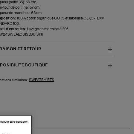
ueur (taille 36) : 59 cm.
-tour de poitrine : 57 cm.
ueur de manches : 63 cm.
position :
100% coton organique GOTS et labellisé OEKO-TEX®
NDARD 100.
eil d'entretien :
Lavage en machine à 30°.
f-W24SWEALOUISLOUISPI)
VRAISON ET RETOUR
SPONIBILITÉ BOUTIQUE
SWEATSHIRTS
ections similaires :
ntinuer sans accepter