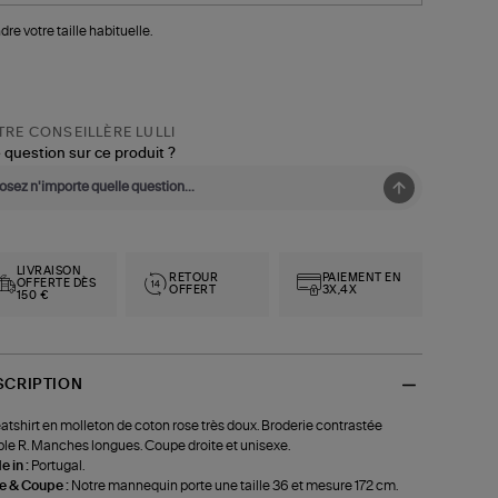
dre votre taille habituelle.
RE CONSEILLÈRE LULLI
 question sur ce produit ?
LIVRAISON
RETOUR
PAIEMENT EN
OFFERTE DÈS
OFFERT
3X,4X
150 €
SCRIPTION
tshirt en molleton de coton rose très doux. Broderie contrastée
le R. Manches longues. Coupe droite et unisexe.
 in :
Portugal.
le & Coupe :
Notre mannequin porte une taille 36 et mesure 172 cm.