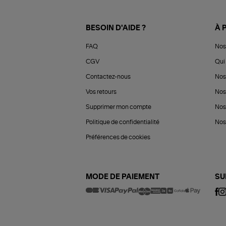
BESOIN D'AIDE ?
À 
FAQ
Nos
CGV
Qui 
Contactez-nous
Nos
Vos retours
Nos
Supprimer mon compte
Nos
Politique de confidentialité
Nos 
Préférences de cookies
MODE DE PAIEMENT
SU