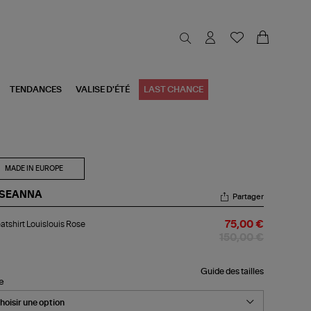
TENDANCES
VALISE D'ÉTÉ
LAST CHANCE
MADE IN EUROPE
SEANNA
Partager
atshirt
tshirt Louislouis Rose
75,00 €
islouis
se
150,00 €
Guide des tailles
le