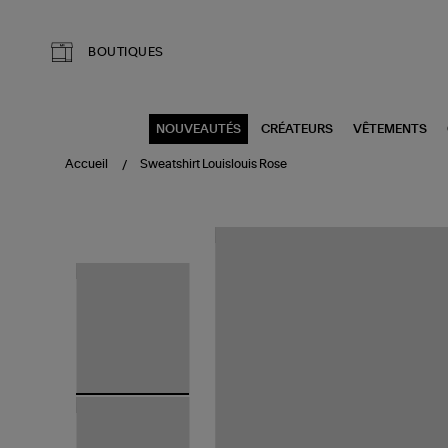
Aller au contenu principal
BOUTIQUES
NOUVEAUTÉS
CRÉATEURS
VÊTEMENTS
Accueil
Sweatshirt Louislouis Rose