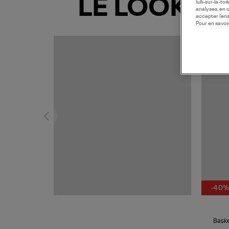
LE LOOK
lulli-sur-la-t
analyses, en 
accepter l’en
Pour en savoir
-40
Baske