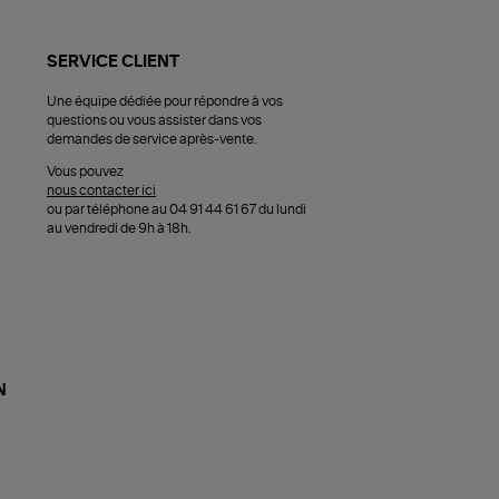
SERVICE CLIENT
Une équipe dédiée pour répondre à vos
questions ou vous assister dans vos
demandes de service après-vente.
Vous pouvez
nous contacter ici
ou par téléphone au 04 91 44 61 67 du lundi
au vendredi de 9h à 18h.
N