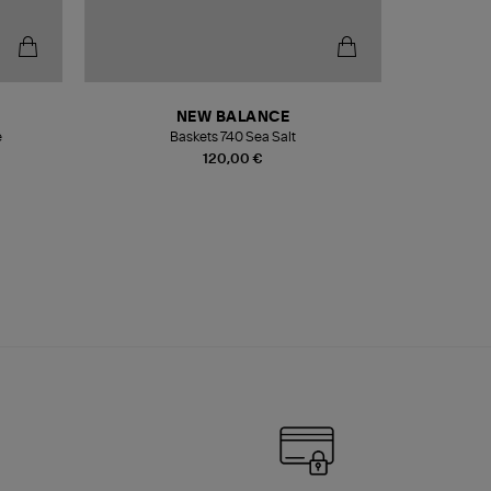
NEW BALANCE
e
Baskets 740 Sea Salt
Veste
120,00 €