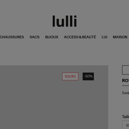
CHAUSSURES
SACS
BIJOUX
ACCESS & BEAUTÉ
LUI
MAISON
-50%
SOLDES
RO
Swe
Swea
Lou
Ro
Tail