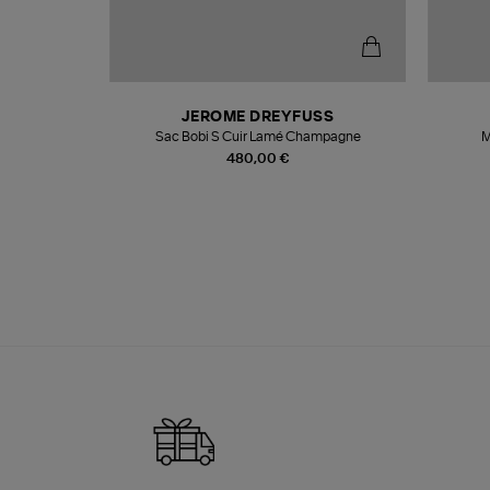
N
JEROME DREYFUSS
te
Sac Bobi S Cuir Lamé Champagne
M
480,00 €