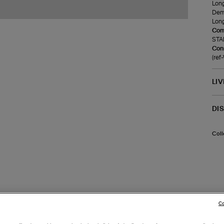
Long
Demi
Long
Com
STA
Cons
(re
LI
DI
Coll
Co