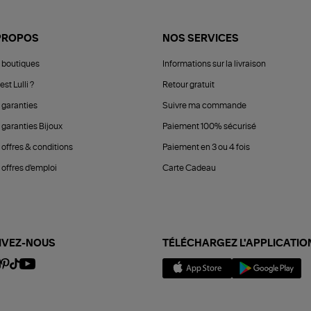
PROPOS
NOS SERVICES
 boutiques
Informations sur la livraison
est Lulli ?
Retour gratuit
 garanties
Suivre ma commande
 garanties Bijoux
Paiement 100% sécurisé
 offres & conditions
Paiement en 3 ou 4 fois
offres d'emploi
Carte Cadeau
IVEZ-NOUS
TÉLÉCHARGEZ L'APPLICATIO