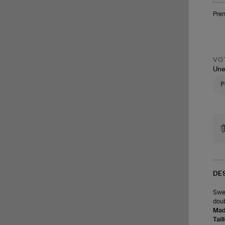
Pren
VOT
Une
DE
Swea
doub
Made
Tail