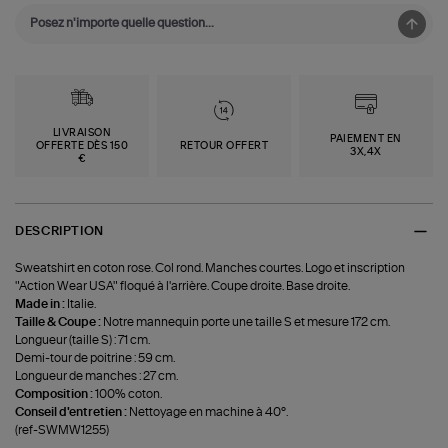
LIVRAISON
PAIEMENT EN
OFFERTE DÈS 150
RETOUR OFFERT
3X,4X
€
DESCRIPTION
Sweatshirt en coton rose. Col rond. Manches courtes. Logo et inscription
"Action Wear USA" floqué à l'arrière. Coupe droite. Base droite.
Made in :
Italie.
Taille & Coupe :
Notre mannequin porte une taille S et mesure 172 cm.
Longueur (taille S) : 71 cm.
Demi-tour de poitrine : 59 cm.
Longueur de manches : 27 cm.
Composition :
100% coton.
Conseil d'entretien :
Nettoyage en machine à 40°.
(ref-SWMW1255)