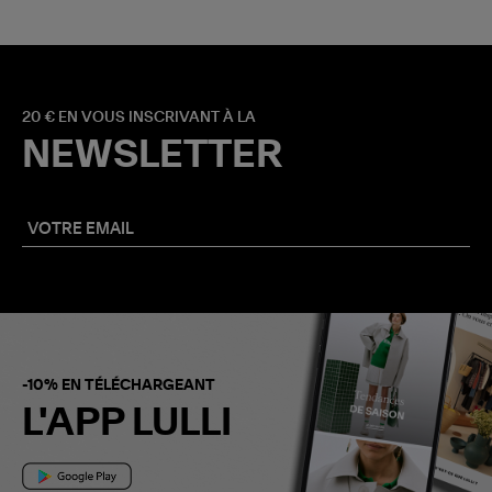
20 € EN VOUS INSCRIVANT À LA
NEWSLETTER
-10% EN TÉLÉCHARGEANT
L'APP LULLI