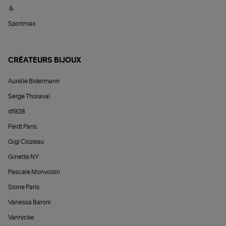
&
Sportmax
CRÉATEURS BIJOUX
Aurélie Bidermann
Serge Thoraval
d1928
Feidt Paris
Gigi Clozeau
Ginette NY
Pascale Monvoisin
Stone Paris
Vanessa Baroni
Vanrycke