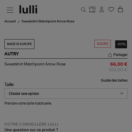
Aller au contenu principal
Accueil
Sweatshirt Matchpoint Arrow Rose
SOLDES
-60%
MADE IN EUROPE
AUTRY
Partager
Sweatshirt
Sweatshirt Matchpoint Arrow Rose
66,00 €
Matchpoint
165,00 €
Arrow
Rose
Guide des tailles
Taille
Prendre votre taille habituelle.
VOTRE CONSEILLÈRE LULLI
Une question sur ce produit ?