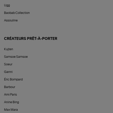
Ugg
Baobab Collection
Assouline
CRÉATEURS PRÊT-À-PORTER
Kujten
Samsoe Samsoe
Soeur
Ganni
Éric Bompard
Barbour
Ami Paris
Anine Bing
Max Mara