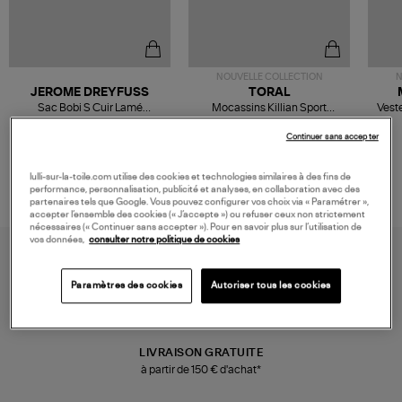
NOUVELLE COLLECTION
N
JEROME DREYFUSS
TORAL
Sac Bobi S Cuir Lamé
Mocassins Killian Sport
Veste
Champagne
Mousse
480,00 €
189,00 €
Continuer sans accepter
lulli-sur-la-toile.com utilise des cookies et technologies similaires à des fins de
performance, personnalisation, publicité et analyses, en collaboration avec des
partenaires tels que Google. Vous pouvez configurer vos choix via « Paramétrer »,
accepter l’ensemble des cookies (« J’accepte ») ou refuser ceux non strictement
nécessaires (« Continuer sans accepter »). Pour en savoir plus sur l’utilisation de
vos données,
consulter notre politique de cookies
Paramètres des cookies
Autoriser tous les cookies
LIVRAISON GRATUITE
à partir de 150 € d'achat*