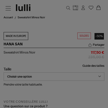
Aller au contenu principal
Accueil
Sweatshirt Minos Noir
SOLDES
-50%
MADE IN EUROPE
HANA SAN
Partager
Sweatshirt
Sweatshirt Minos Noir
117,50 €
Minos
235,00 €
Noir
Guide des tailles
Taille
Prendre votre taille habituelle.
VOTRE CONSEILLÈRE LULLI
Une question sur ce produit ?