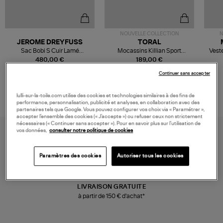
NOUVELLE COLLECTION
N
JEROME DREYFUSS
TORAL
Sac Bobi S Cuir Lamé
Mocassins Killian Sport
Veste
Champagne
Mousse
480,00 €
189,00 €
Continuer sans accepter
lulli-sur-la-toile.com utilise des cookies et technologies similaires à des fins de
performance, personnalisation, publicité et analyses, en collaboration avec des
partenaires tels que Google. Vous pouvez configurer vos choix via « Paramétrer »,
accepter l’ensemble des cookies (« J’accepte ») ou refuser ceux non strictement
nécessaires (« Continuer sans accepter »). Pour en savoir plus sur l’utilisation de
vos données,
consulter notre politique de cookies
Paramètres des cookies
Autoriser tous les cookies
LIVRAISON GRATUITE
à partir de 150 € d'achat*