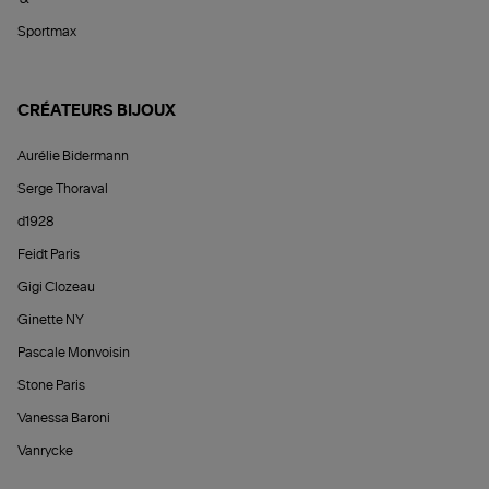
Sportmax
CRÉATEURS BIJOUX
Aurélie Bidermann
Serge Thoraval
d1928
Feidt Paris
Gigi Clozeau
Ginette NY
Pascale Monvoisin
Stone Paris
Vanessa Baroni
Vanrycke