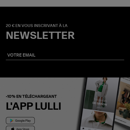
20 € EN VOUS INSCRIVANT À LA
NEWSLETTER
-10% EN TÉLÉCHARGEANT
L'APP LULLI