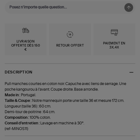
LIVRAISON
PAIEMENT EN
OFFERTE DÈS 150
RETOUR OFFERT
3X,4X
€
DESCRIPTION
Pull manches courtes en coton noir. Capuche avec liens de serrage. Une
poche kangourou à l'avant. Coupe droite. Base arrondie.
Made in :
Portugal.
Taille & Coupe :
Notre mannequin porte une taille 36 et mesure 172 cm.
Longueur (taille 36) : 60 cm.
Demi-tour de poitrine : 64 cm.
Composition :
100% coton.
Conseil d'entretien :
Lavage en machine à 30°.
(ref-MINOS11)