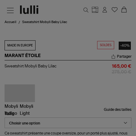
Aller au contenu principal
Accueil
Sweatshirt Mobyli Baby Lilac
SOLDES
-40%
MADE IN EUROPE
MARANT ÉTOILE
Partager
Sweatshirt
Sweatshirt Mobyli Baby Lilac
165,00 €
Mobyli
275,00 €
Baby
Lilac
Guide des tailles
Taille
Ce sweatshirt présente une coupe oversize, pour un porté plus ajusté, nous