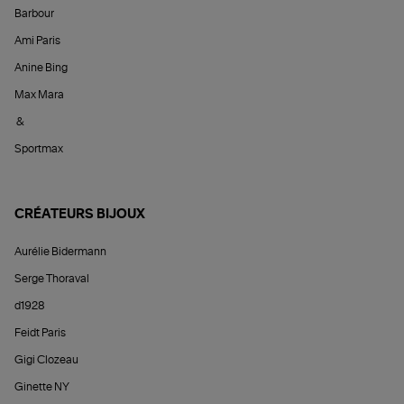
Barbour
Ami Paris
Anine Bing
Max Mara
&
Sportmax
CRÉATEURS BIJOUX
Aurélie Bidermann
Serge Thoraval
d1928
Feidt Paris
Gigi Clozeau
Ginette NY