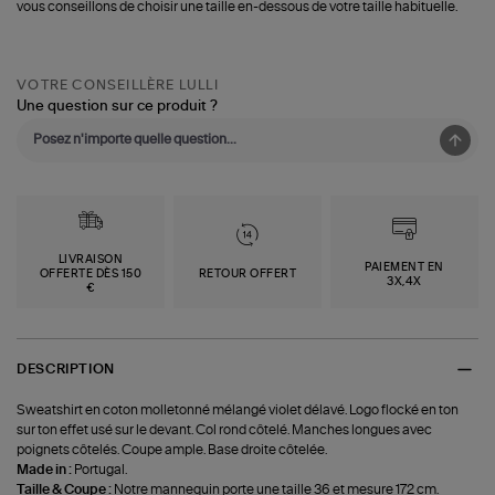
vous conseillons de choisir une taille en-dessous de votre taille habituelle.
VOTRE CONSEILLÈRE LULLI
Une question sur ce produit ?
LIVRAISON
PAIEMENT EN
OFFERTE DÈS 150
RETOUR OFFERT
3X,4X
€
DESCRIPTION
Sweatshirt en coton molletonné mélangé violet délavé. Logo flocké en ton
sur ton effet usé sur le devant. Col rond côtelé. Manches longues avec
poignets côtelés. Coupe ample. Base droite côtelée.
Made in :
Portugal.
Taille & Coupe :
Notre mannequin porte une taille 36 et mesure 172 cm.