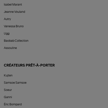
Isabel Marant
Jeanne Vouland
Autry
Vanessa Bruno
Ugg
Baobab Collection
Assouline
CRÉATEURS PRÊT-À-PORTER
Kujten
Samsoe Samsoe
Soeur
Ganni
Éric Bompard