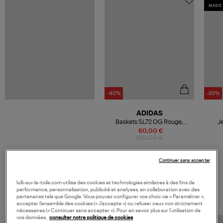
MADE 
-40%
-50%
ADIDAS
Baskets SL72 OG Rouge,
J
Lavande Pâle, Fluo
60,00 €
100,00 €
Continuer sans accepter
lulli-sur-la-toile.com utilise des cookies et technologies similaires à des fins de
VOS DERNIERS PRODUITS VUS
performance, personnalisation, publicité et analyses, en collaboration avec des
partenaires tels que Google. Vous pouvez configurer vos choix via « Paramétrer »,
accepter l’ensemble des cookies (« J’accepte ») ou refuser ceux non strictement
nécessaires (« Continuer sans accepter »). Pour en savoir plus sur l’utilisation de
vos données,
consulter notre politique de cookies