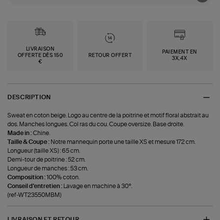
LIVRAISON
PAIEMENT EN
OFFERTE DÈS 150
RETOUR OFFERT
3X,4X
€
DESCRIPTION
Sweat en coton beige. Logo au centre de la poitrine et motif floral abstrait au
dos. Manches longues. Col ras du cou. Coupe oversize. Base droite.
Made in :
Chine.
Taille & Coupe :
Notre mannequin porte une taille XS et mesure 172 cm.
Longueur (taille XS) : 65 cm.
Demi-tour de poitrine : 52 cm.
Longueur de manches : 53 cm.
Composition :
100% coton.
Conseil d'entretien :
Lavage en machine à 30°.
(ref-WT23550MBM)
LIVRAISON ET RETOUR