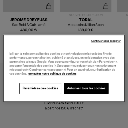
NOUVELLE COLLECTION
N
JEROME DREYFUSS
TORAL
Sac Bobi S Cuir Lamé
Mocassins Killian Sport
Champagne
Mousse
480,00 €
189,00 €
Continuer sans accepter
lulli-sur-la-toile.com utilise des cookies et technologies similaires à des fins de
performance, personnalisation, publicité et analyses, en collaboration avec des
partenaires tels que Google. Vous pouvez configurer vos choix via « Paramétrer »,
accepter l’ensemble des cookies (« J’accepte ») ou refuser ceux non strictement
nécessaires (« Continuer sans accepter »). Pour en savoir plus sur l’utilisation de
vos données,
consulter notre politique de cookies
Paramètres des cookies
Autoriser tous les cookies
LIVRAISON GRATUITE
à partir de 150 € d'achat*