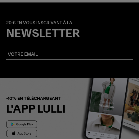
20 € EN VOUS INSCRIVANT À LA
NEWSLETTER
-10% EN TÉLÉCHARGEANT
L'APP LULLI