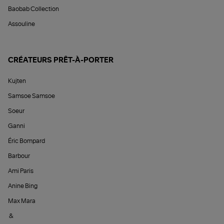
Baobab Collection
Assouline
CRÉATEURS PRÊT-À-PORTER
Kujten
Samsoe Samsoe
Soeur
Ganni
Éric Bompard
Barbour
Ami Paris
Anine Bing
Max Mara
&