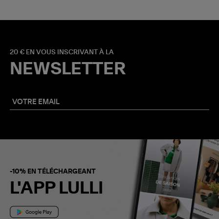
20 € EN VOUS INSCRIVANT À LA
NEWSLETTER
-10% EN TÉLÉCHARGEANT
L'APP LULLI