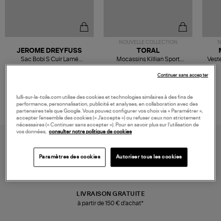
NOUVELLE COLLECTION
N
JEROME DREYFUSS
TORAL
Sac Bobi S Cuir Lamé
Mocassins Killian Sport
Veste
Champagne
Mousse
480,00 €
189,00 €
Continuer sans accepter
lulli-sur-la-toile.com utilise des cookies et technologies similaires à des fins de
performance, personnalisation, publicité et analyses, en collaboration avec des
partenaires tels que Google. Vous pouvez configurer vos choix via « Paramétrer »,
accepter l’ensemble des cookies (« J’accepte ») ou refuser ceux non strictement
nécessaires (« Continuer sans accepter »). Pour en savoir plus sur l’utilisation de
vos données,
consulter notre politique de cookies
Paramètres des cookies
Autoriser tous les cookies
LIVRAISON GRATUITE
à partir de 150 € d'achat*