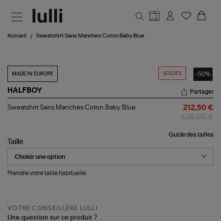
Aller au contenu principal
Accueil
Sweatshirt Sans Manches Coton Baby Blue
SOLDES
-50%
MADE IN EUROPE
HALFBOY
Partager
Sweatshirt
Sweatshirt Sans Manches Coton Baby Blue
212,50 €
Sans
425,00 €
Manches
Coton
Guide des tailles
Baby
Taille
Blue
Prendre votre taille habituelle.
VOTRE CONSEILLÈRE LULLI
Une question sur ce produit ?