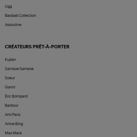
Ugg
Baobab Collection
Assouline
CRÉATEURS PRÊT-À-PORTER
Kujten
Samsoe Samsoe
Soeur
Ganni
Éric Bompard
Barbour
Ami Paris
Anine Bing
Max Mara