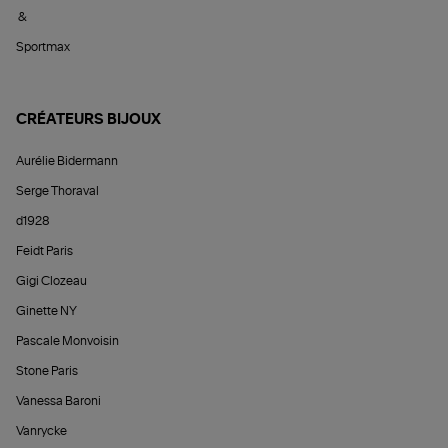
&
Sportmax
CRÉATEURS BIJOUX
Aurélie Bidermann
Serge Thoraval
d1928
Feidt Paris
Gigi Clozeau
Ginette NY
Pascale Monvoisin
Stone Paris
Vanessa Baroni
Vanrycke