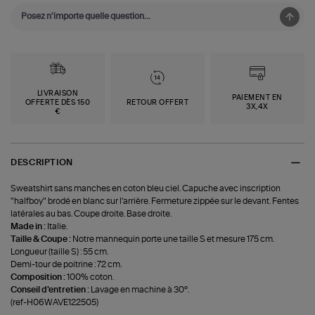
LIVRAISON
PAIEMENT EN
OFFERTE DÈS 150
RETOUR OFFERT
3X,4X
€
DESCRIPTION
Sweatshirt sans manches en coton bleu ciel. Capuche avec inscription
"halfboy" brodé en blanc sur l'arrière. Fermeture zippée sur le devant. Fentes
latérales au bas. Coupe droite. Base droite.
Made in :
Italie.
Taille & Coupe :
Notre mannequin porte une taille S et mesure 175 cm.
Longueur (taille S) : 55 cm.
Demi-tour de poitrine : 72 cm.
Composition :
100% coton.
Conseil d'entretien :
Lavage en machine à 30°.
(ref-H06WAVE122505)