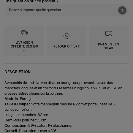
Une question sur ce produit ?
LIVRAISON
PAIEMENT EN
OFFERTE DÈS 150
RETOUR OFFERT
3X,4X
€
DESCRIPTION
Sweatshirt tie and dye vert d'eau et orange coupe oversize avec des
manches longues et un col rond. Présente un logo collab APC et ASISC en
grosses lettres bleues sur la poitrine.
Made in :
Portugal.
Taille & Coupe :
Notre mannequin mesure 172 cm et porte une taille S.
Longueur : 57 cm.
Longueur manches : 62 cm.
Demi-tour poitrine : 53 cm.
Composition :
99% coton, 1% élasthanne.
Conseil d'entretien :
Laver a 30°.