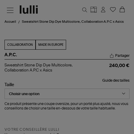
Aller au contenu principal
Accueil
Sweatshirt Stone Dip Dye Multicolore, Collaboration A.P.C x Asics
COLLABORATION
MADE IN EUROPE
A.P.C.
Partager
Sweatshirt
Sweatshirt Stone Dip Dye Multicolore,
240,00 €
Stone
Collaboration A.P.C x Asics
Dip
Dye
Guide des tailles
Multicolore,
Taille
Collaboration
A.P.C
x
Asics
Ce produit présente une coupe oversize, pour un porté plus ajusté, nous vous
conseillons de choisir une taille en-dessous de votre taille habituelle.
VOTRE CONSEILLÈRE LULLI