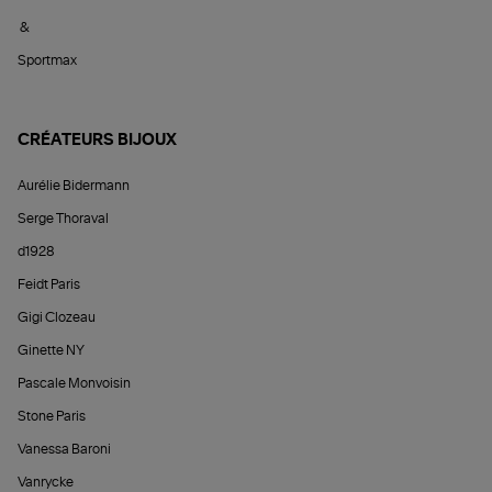
&
Sportmax
CRÉATEURS BIJOUX
Aurélie Bidermann
Serge Thoraval
d1928
Feidt Paris
Gigi Clozeau
Ginette NY
Pascale Monvoisin
Stone Paris
Vanessa Baroni
Vanrycke