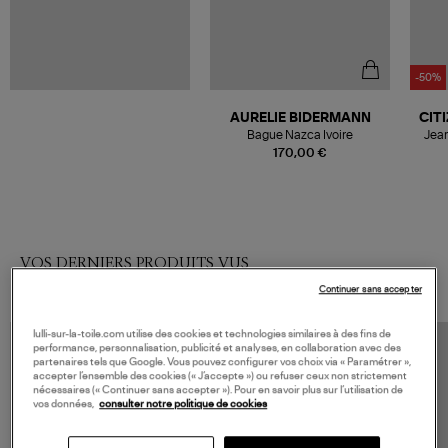
-50%
AURELIE BIDERMANN
CIT
Bague Nazca Ivoire
Jean
170,00 €
VOS DERNIERS PRODUITS VUS
Continuer sans accepter
lulli-sur-la-toile.com utilise des cookies et technologies similaires à des fins de
performance, personnalisation, publicité et analyses, en collaboration avec des
partenaires tels que Google. Vous pouvez configurer vos choix via « Paramétrer »,
accepter l’ensemble des cookies (« J’accepte ») ou refuser ceux non strictement
nécessaires (« Continuer sans accepter »). Pour en savoir plus sur l’utilisation de
vos données,
consulter notre politique de cookies