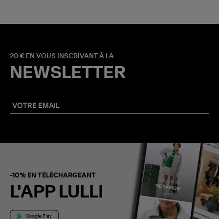
20 € EN VOUS INSCRIVANT À LA
NEWSLETTER
-10% EN TÉLÉCHARGEANT
L'APP LULLI