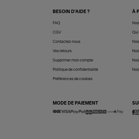
BESOIN D'AIDE ?
À 
FAQ
Nos
CGV
Qui 
Contactez-nous
Nos
Vos retours
Nos
Supprimer mon compte
Nos
Politique de confidentialité
Nos 
Préférences de cookies
MODE DE PAIEMENT
SU