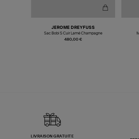
N
JEROME DREYFUSS
te
Sac Bobi S Cuir Lamé Champagne
M
480,00 €
LIVRAISON GRATUITE