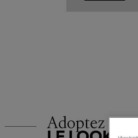
Adoptez
LE LOOK
lulli-sur-la-t