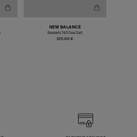
NEW BALANCE
e
Baskets 740 Sea Salt
Veste
120,00 €