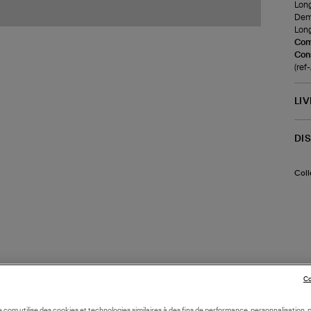
Long
Demi
Long
Com
Cons
(re
LI
DI
Coll
Co
oile.com utilise des cookies et technologies similaires à des fins de performance, personnalisation, p