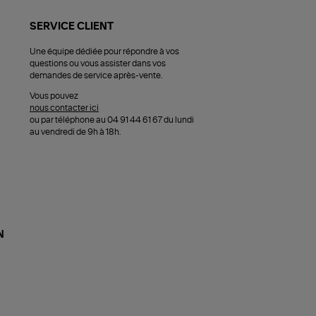
SERVICE CLIENT
Une équipe dédiée pour répondre à vos
questions ou vous assister dans vos
demandes de service après-vente.
Vous pouvez
nous contacter ici
ou par téléphone au 04 91 44 61 67 du lundi
au vendredi de 9h à 18h.
N