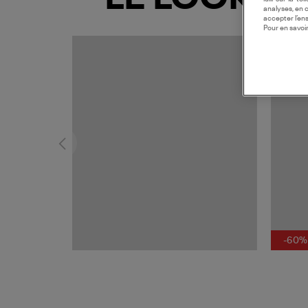
analyses, en 
accepter l’en
Pour en savoir
MADE I
-60%