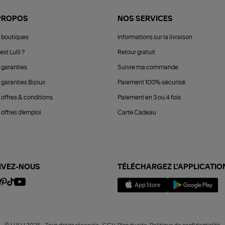
PROPOS
NOS SERVICES
 boutiques
Informations sur la livraison
est Lulli ?
Retour gratuit
 garanties
Suivre ma commande
 garanties Bijoux
Paiement 100% sécurisé
 offres & conditions
Paiement en 3 ou 4 fois
offres d'emploi
Carte Cadeau
IVEZ-NOUS
TÉLÉCHARGEZ L'APPLICATIO