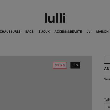
CHAUSSURES
SACS
BIJOUX
ACCESS & BEAUTÉ
LUI
MAISON
-50%
SOLDES
AN
Swe
Swea
Tyl
Noi
De
Tail