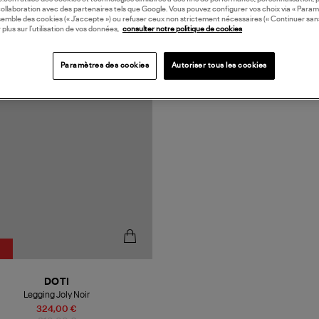
collaboration avec des partenaires tels que Google. Vous pouvez configurer vos choix via « Param
semble des cookies (« J’accepte ») ou refuser ceux non strictement nécessaires (« Continuer san
 plus sur l’utilisation de vos données,
consulter notre politique de cookies
N FRANCE
Paramètres des cookies
Autoriser tous les cookies
DOTI
Legging Joly Noir
324,00 €