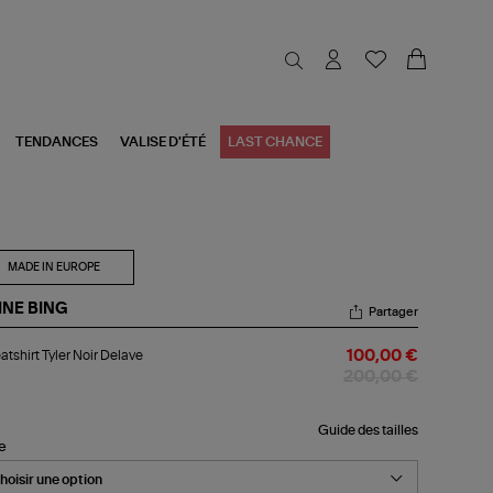
TENDANCES
VALISE D'ÉTÉ
LAST CHANCE
MADE IN EUROPE
INE BING
Partager
atshirt
tshirt Tyler Noir Delave
100,00 €
er
r
200,00 €
lave
Guide des tailles
le