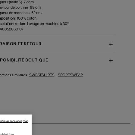
ueur (taille S) : 72 cm.
-tour de poitrine : 69 cm.
ueur de manches : 52 cm.
position :
100% coton.
eil d'entretien :
Lavage en machine à 30°.
f-A085205010)
VRAISON ET RETOUR
SPONIBILITÉ BOUTIQUE
SWEATSHIRTS
-
SPORTSWEAR
ections similaires :
ntinuer sans accepter
ublicité et