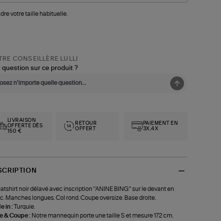
dre votre taille habituelle.
RE CONSEILLÈRE LULLI
 question sur ce produit ?
LIVRAISON
RETOUR
PAIEMENT EN
OFFERTE DÈS
OFFERT
3X,4X
150 €
SCRIPTION
tshirt noir délavé avec inscription "ANINE BING" sur le devant en
c. Manches longues. Col rond. Coupe oversize. Base droite.
 in :
Turquie.
le & Coupe :
Notre mannequin porte une taille S et mesure 172 cm.