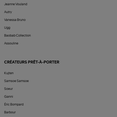
Jeanne Vouland
Autry
Vanessa Bruno
Ugg
Baobab Collection
Assouline
CRÉATEURS PRÊT-À-PORTER
Kujten
Samsoe Samsoe
Soeur
Ganni
Éric Bompard
Barbour