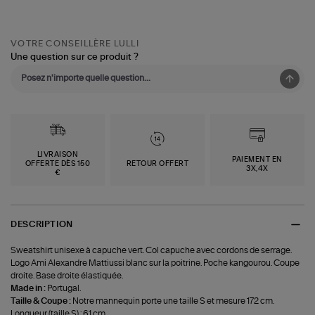
VOTRE CONSEILLÈRE LULLI
Une question sur ce produit ?
LIVRAISON
PAIEMENT EN
OFFERTE DÈS 150
RETOUR OFFERT
3X,4X
€
DESCRIPTION
Sweatshirt unisexe à capuche vert. Col capuche avec cordons de serrage.
Logo Ami Alexandre Mattiussi blanc sur la poitrine. Poche kangourou. Coupe
droite. Base droite élastiquée.
Made in :
Portugal.
Taille & Coupe :
Notre mannequin porte une taille S et mesure 172 cm.
Longueur (taille S) : 61 cm.