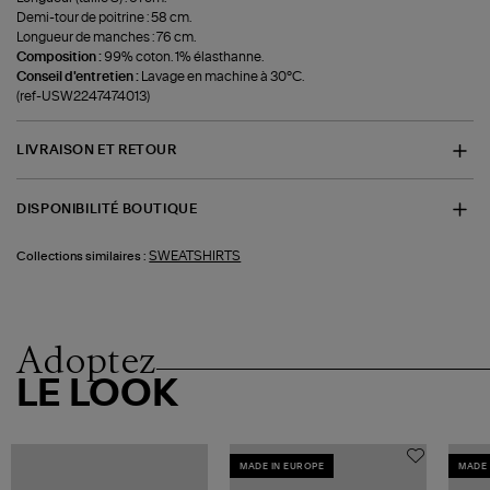
Demi-tour de poitrine : 58 cm.
Longueur de manches : 76 cm.
Composition :
99% coton. 1% élasthanne.
Conseil d'entretien :
Lavage en machine à 30°C.
(ref-USW2247474013)
LIVRAISON ET RETOUR
DISPONIBILITÉ BOUTIQUE
SWEATSHIRTS
Collections similaires :
Adoptez
LE LOOK
MADE IN EUROPE
MADE 