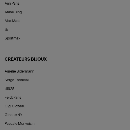
Ami Paris
Anine Bing
Max Mara
&
Sportmax
CRÉATEURS BIJOUX
Aurélie Bidermann
Serge Thoraval
d1928
Feidt Paris
Gigi Clozeau
Ginette NY
Pascale Monvoisin