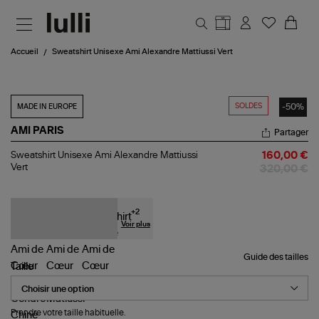
Aller au contenu principal
Accueil
Sweatshirt Unisexe Ami Alexandre Mattiussi Vert
SOLDES
-50%
MADE IN EUROPE
AMI PARIS
Partager
Sweatshirt
Sweatshirt Unisexe Ami Alexandre Mattiussi
160,00 €
Unisexe
Vert
320,00 €
Ami
Alexandre
Mattiussi
Vert
+
2
Voir plus
Guide des tailles
Taille
Prendre votre taille habituelle.