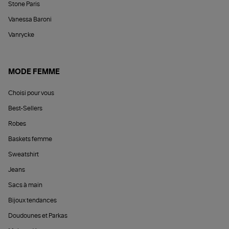
Stone Paris
Vanessa Baroni
Vanrycke
MODE FEMME
Choisi pour vous
Best-Sellers
Robes
Baskets femme
Sweatshirt
Jeans
Sacs à main
Bijoux tendances
Doudounes et Parkas