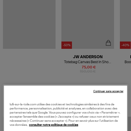
-50%
-40%
JW ANDERSON
Totebag Canvas Best In Show
Boo
Natural
75,00 €
150,00 €
Continuer sans accepter
VOS DERNIERS PRODUITS VUS
lulli-sur-la-toile.com utilise des cookies et technologies similaires à des fins de
performance, personnalisation, publicité et analyses, en collaboration avec des
partenaires tels que Google. Vous pouvez configurer vos choix via « Paramétrer »,
accepter l’ensemble des cookies (« J’accepte ») ou refuser ceux non strictement
nécessaires (« Continuer sans accepter »). Pour en savoir plus sur l’utilisation de
vos données,
consulter notre politique de cookies