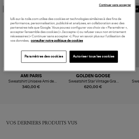
Continuer sans accepter
MADE IN EUROPE
MADE IN EUROPE
MADE 
lulli-sur-la-toile.com utilise des cookies et technologies similaires à des fins de
performance, personnalisation, publicité et analyses, en collaboration avec des
partenaires tels que Google. Vous pouvez configurer vos choix via « Paramétrer »,
accepter l’ensemble des cookies (« J’accepte ») ou refuser ceux non strictement
nécessaires (« Continuer sans accepter »). Pour en savoir plus sur l’utilisation de
vos données,
consulter notre politique de cookies
Paramètres des cookies
Autoriser tous les cookies
AMI PARIS
GOLDEN GOOSE
Sweatshirt Unisexe Ami de
Sweatshirt Star Vintage Gray
Swe
Cœur Gris Cendre Chiné
Melange
340,00 €
620,00 €
VOS DERNIERS PRODUITS VUS