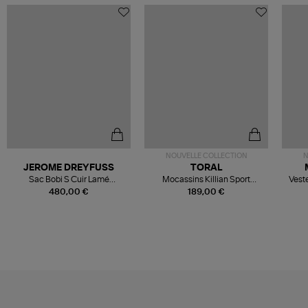
NOUVELLE COLLECTION
N
JEROME DREYFUSS
TORAL
Sac Bobi S Cuir Lamé
Mocassins Killian Sport
Veste
Champagne
Mousse
480,00 €
189,00 €