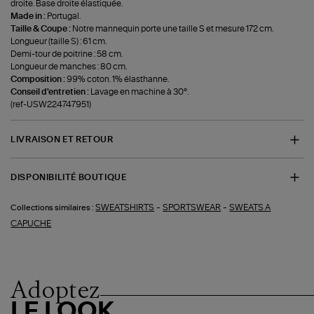
droite. Base droite élastiquée.
Made in :
Portugal.
Taille & Coupe :
Notre mannequin porte une taille S et mesure 172 cm.
Longueur (taille S) : 61 cm.
Demi-tour de poitrine : 58 cm.
Longueur de manches : 80 cm.
Composition :
99% coton. 1% élasthanne.
Conseil d'entretien :
Lavage en machine à 30°.
(ref-USW224747951)
LIVRAISON ET RETOUR
DISPONIBILITÉ BOUTIQUE
-
-
SWEATSHIRTS
SPORTSWEAR
SWEATS A
Collections similaires :
CAPUCHE
Adoptez
LE LOOK