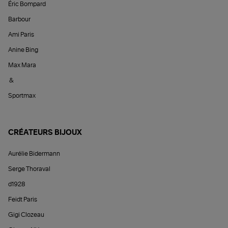
Éric Bompard
Barbour
Ami Paris
Anine Bing
Max Mara
&
Sportmax
CRÉATEURS BIJOUX
Aurélie Bidermann
Serge Thoraval
d1928
Feidt Paris
Gigi Clozeau