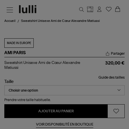
Aller au contenu principal
Accueil
Sweatshirt Unisexe Ami de Cœur Alexandre Matiussi
MADE IN EUROPE
AMI PARIS
Partager
Sweatshirt
Sweatshirt Unisexe Ami de Cœur Alexandre
320,00 €
Unisexe
Matiussi
Ami
de
Guide des tailles
Cœur
Taille
Alexandre
Matiussi
Prendre votre taille habituelle.
AJOUTER AU PANIER
VOIR DISPONIBILITÉ EN BOUTIQUE