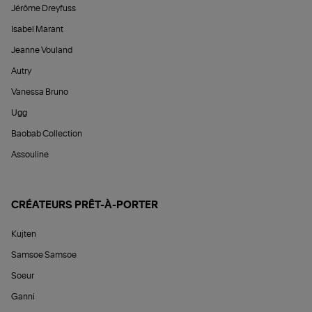
Jérôme Dreyfuss
Isabel Marant
Jeanne Vouland
Autry
Vanessa Bruno
Ugg
Baobab Collection
Assouline
CRÉATEURS PRÊT-À-PORTER
Kujten
Samsoe Samsoe
Soeur
Ganni