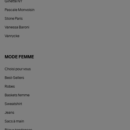
Ginette NY
Pascale Monvoisin
Stone Paris
Vanessa Baroni
Vanrycke
MODE FEMME
Choisi pour vous
Best-Sellers
Robes
Baskets femme
Sweatshirt
Jeans
Sacs à main
Bijoux tendances