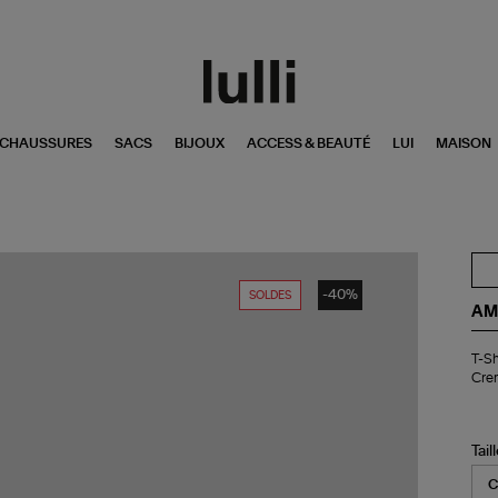
CHAUSSURES
SACS
BIJOUX
ACCESS & BEAUTÉ
LUI
MAISON
-40%
SOLDES
AM
T-
T-Sh
Shi
Cre
Wi
Sig
Pri
At
Tail
Fro
Bla
Cr