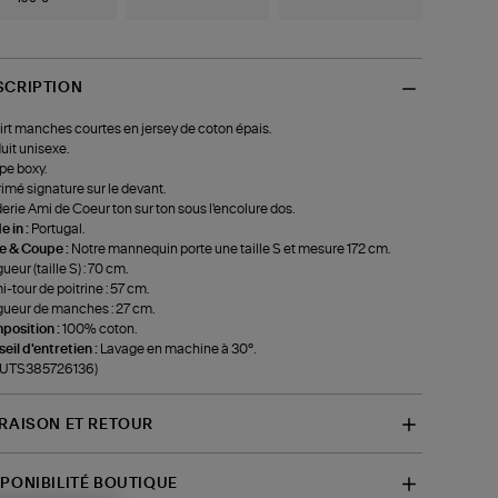
SCRIPTION
irt manches courtes en jersey de coton épais.
uit unisexe.
e boxy.
imé signature sur le devant.
erie Ami de Coeur ton sur ton sous l'encolure dos.
 in :
Portugal.
le & Coupe :
Notre mannequin porte une taille S et mesure 172 cm.
ueur (taille S) : 70 cm.
-tour de poitrine : 57 cm.
ueur de manches : 27 cm.
position :
100% coton.
eil d'entretien :
Lavage en machine à 30°.
f-UTS385726136)
VRAISON ET RETOUR
SPONIBILITÉ BOUTIQUE