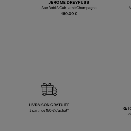
JEROME DREYFUSS
te
Sac Bobi S Cuir Lamé Champagne
M
480,00 €
LIVRAISON GRATUITE
RET
à partir de 150 € d'achat*
d