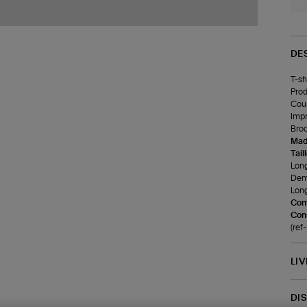
DE
T-sh
Prod
Coup
Impr
Brod
Made
Tail
Long
Demi
Long
Com
Cons
(re
LI
DI