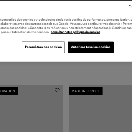
Co
Coll
oile.com utilise des cookies et technologies similaires à des fins de performance, personnalisation, p
collaboration avec des partenaires tels que Google. Vous pouvez configurer vos choix via « Param
semble des cookies (« J’accepte ») ou refuser ceux non strictement nécessaires (« Continuer san
 plus sur l’utilisation de vos données,
consulter notre politique de cookies
Paramètres des cookies
Autoriser tous les cookies
ORATION
MADE IN EUROPE