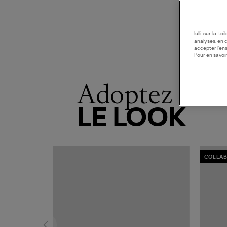
lulli-sur-la-t
analyses, en 
accepter l’en
Pour en savoir
Adoptez
LE LOOK
COLLAB