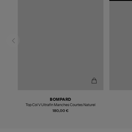
BOMPARD
is Ivoire
Top Col V Ultrafin Manches Courtes Naturel
180,00 €