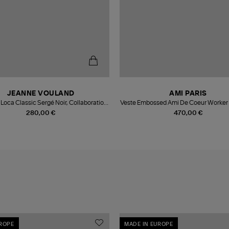
JEANNE VOULAND
AMI PARIS
Loca Classic Sergé Noir, Collaboration
Veste Embossed Ami De Coeur Worker 
JV x Véronika Loubry
Used
280,00 €
470,00 €
UROPE
MADE IN EUROPE