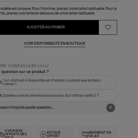
odèle est unisexe. Pour l'homme, prenez votre taille habituelle. Pour la
e, prenez une taille en dessous de votre taille habituelle.
AJOUTER AU PANIER
VOIR DISPONIBILITÉ EN BOUTIQUE
RE CONSEILLÈRE LULLI
 question sur ce produit ?
Ce t-shirt est-il disponible en d'autres couleurs que le blanc
crème ?
Quelles sont les dimensions exactes du t-shirt en taille S ?
LIVRAISON
RETOUR
PAIEMENT EN
OFFERTE DÈS
OFFERT
3X,4X
150 €