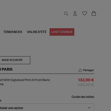
TENDANCES
VALISE D'ÉTÉ
LAST CHANCE
MADE IN EUROPE
I PARIS
Partager
irt With Signature Print At Front Blanc
132,00 €
rt
me
th
220,00 €
nature
nt
Guide des tailles
le
nt
nc
eme