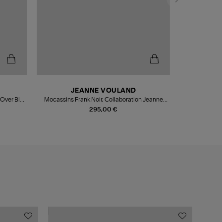
JEANNE VOULAND
Over Bleu
Mocassins Frank Noir, Collaboration Jeanne
Vouland x Sebago
295,00 €
MADE