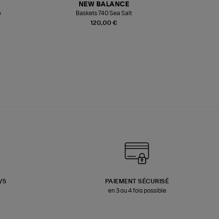
NEW BALANCE
e
Baskets 740 Sea Salt
Veste
120,00 €
3/5
PAIEMENT SÉCURISÉ
en 3 ou 4 fois possible