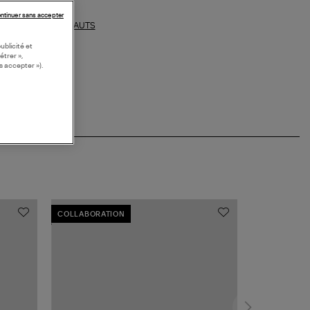
ntinuer sans accepter
HAUTS
ections similaires :
ublicité et
étrer »,
s accepter »).
COLLABORATION