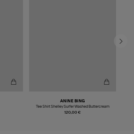
ANINE BING
Tee Shirt Shelley Surfer Washed Buttercream
Tee
120,00 €