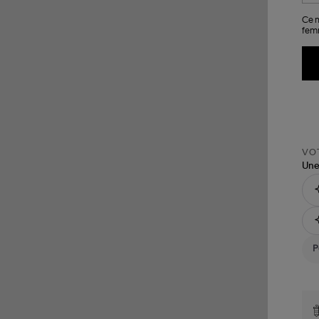
Ce m
femm
VOT
Une