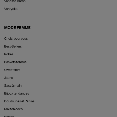
Vanessa Baroni
Vanrycke
MODE FEMME
Choisi pour vous
Best-Sellers
Robes
Baskets femme
Sweatshirt
Jeans
Sacs à main
Bijoux tendances
Doudounes et Parkas
Maison déco