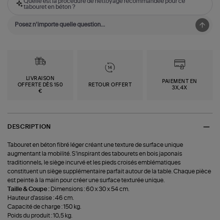
Quelle est la procédure de nettoyage recommandée pour ce
tabouret en béton ?
LIVRAISON
PAIEMENT EN
OFFERTE DÈS 150
RETOUR OFFERT
3X,4X
€
DESCRIPTION
Tabouret en béton fibré léger créant une texture de surface unique
augmentant la mobilité. S'inspirant des tabourets en bois japonais
traditionnels, le siège incurvé et les pieds croisés emblématiques
constituent un siège supplémentaire parfait autour de la table. Chaque pièce
est peinte à la main pour créer une surface texturée unique.
Taille & Coupe :
Dimensions : 60 x 30 x 54 cm.
Hauteur d'assise : 46 cm.
Capacité de charge : 150 kg.
Poids du produit : 10,5 kg.