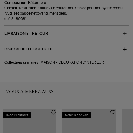
Composition :
Béton fibré.
Conseil d'entretien :
Utilisez un chiffon doux et sec pour nettoyer le produit.
N'utilisez pas de nettoyants ménagers.
(ref-248008)
LIVRAISON ET RETOUR
DISPONIBILITÉ BOUTIQUE
-
MAISON
DECORATION D'INTERIEUR
Collections similaires :
VOUS AIMEREZ AUSSI
MADE IN EUROPE
MADE IN FRANCE