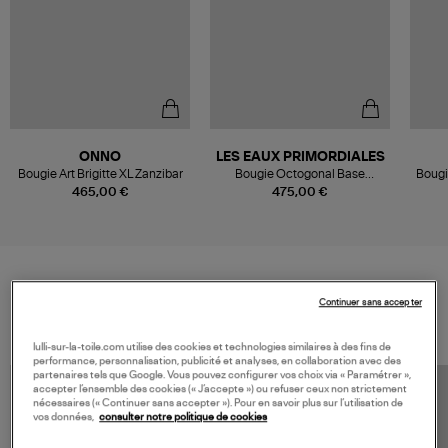
ONNO
LES EAUX PRIMORDIALES
Bougie Art Brigitte XL Zanzibar
Bougie Octogonal Base
Bougi
Golden Vanilla
465,00 €
475,00 €
VOS DERNIERS PRODUITS VUS
Continuer sans accepter
lulli-sur-la-toile.com utilise des cookies et technologies similaires à des fins de
performance, personnalisation, publicité et analyses, en collaboration avec des
partenaires tels que Google. Vous pouvez configurer vos choix via « Paramétrer »,
accepter l’ensemble des cookies (« J’accepte ») ou refuser ceux non strictement
nécessaires (« Continuer sans accepter »). Pour en savoir plus sur l’utilisation de
vos données,
consulter notre politique de cookies