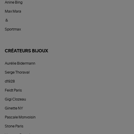
Anine Bing
Max Mara
&
Sportmax
CRÉATEURS BIJOUX
Aurélie Bidermann
Serge Thoraval
d1928
Feidt Paris
Gigi Clozeau
Ginette NY
Pascale Monvoisin
Stone Paris