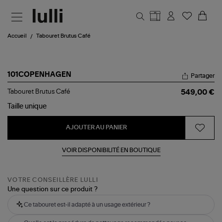
Aller au contenu principal
Accueil
Tabouret Brutus Café
101COPENHAGEN
Partager
Tabouret
Tabouret Brutus Café
549,00 €
Brutus
Café
Taille
unique
AJOUTER AU PANIER
VOIR DISPONIBILITÉ EN BOUTIQUE
VOTRE CONSEILLÈRE LULLI
Une question sur ce produit ?
Ce tabouret est-il adapté à un usage extérieur ?