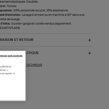
èrement élastiquée. Doublée.
 in :
Tunisie.
position :
65% polyamide recyclé, 35% élasthanne.
eil d'entretien :
Lavage à la main ou en machine à 30° dans une
ette de lavage.
 d'infos :
Soutien-gorge et culotte vendus séparément.
f-E24BTAPL489)
VRAISON ET RETOUR
SPONIBILITÉ BOUTIQUE
ntinuer sans accepter
BEACHWEAR
ections similaires :
ublicité et
étrer »,
s accepter »).