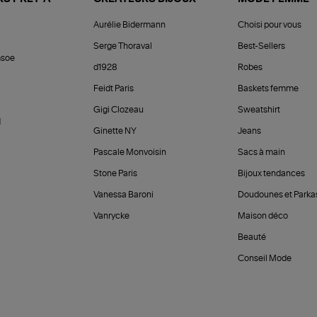
Aurélie Bidermann
Choisi pour vous
Serge Thoraval
Best-Sellers
soe
d1928
Robes
Feidt Paris
Baskets femme
Gigi Clozeau
Sweatshirt
d
Ginette NY
Jeans
Pascale Monvoisin
Sacs à main
Stone Paris
Bijoux tendances
Vanessa Baroni
Doudounes et Parka
Vanrycke
Maison déco
Beauté
Conseil Mode