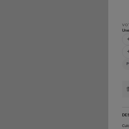
VOT
Une
DE
Culo