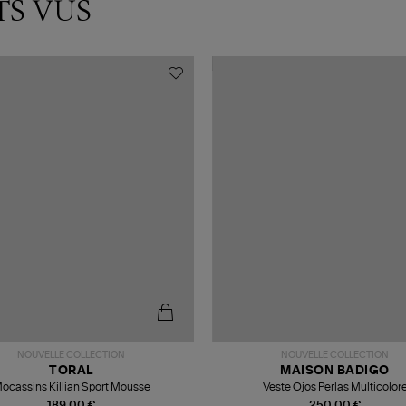
TS VUS
NOUVELLE COLLECTION
NOUVELLE COLLECTION
TORAL
MAISON BADIGO
ocassins Killian Sport Mousse
Veste Ojos Perlas Multicolor
189,00 €
250,00 €