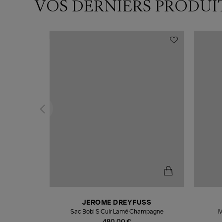
VOS DERNIERS PRODUI
N
JEROME DREYFUSS
te
Sac Bobi S Cuir Lamé Champagne
M
480,00 €