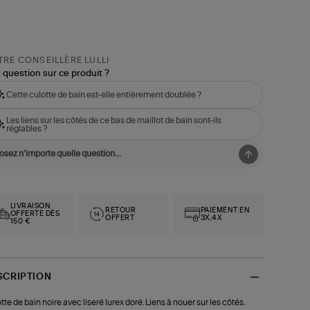
RE CONSEILLÈRE LULLI
 question sur ce produit ?
Cette culotte de bain est-elle entièrement doublée ?
Les liens sur les côtés de ce bas de maillot de bain sont-ils
réglables ?
LIVRAISON
RETOUR
PAIEMENT EN
OFFERTE DÈS
OFFERT
3X,4X
150 €
SCRIPTION
tte de bain noire avec liseré lurex doré. Liens à nouer sur les côtés.