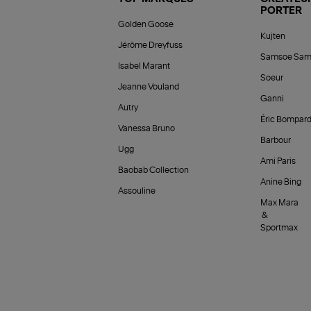
PORTER
Golden Goose
Kujten
Jérôme Dreyfuss
Samsoe Sam
Isabel Marant
Soeur
Jeanne Vouland
Ganni
Autry
Éric Bompar
Vanessa Bruno
Barbour
Ugg
Ami Paris
Baobab Collection
Anine Bing
Assouline
Max Mara
&
Sportmax