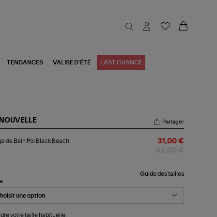
TENDANCES
VALISE D'ÉTÉ
LAST CHANCE
 NOUVELLE
Partager
nga
a de Bain Pol Black Beach
31,00 €
n
62,00 €
ck
ach
Guide des tailles
le
dre votre taille habituelle.