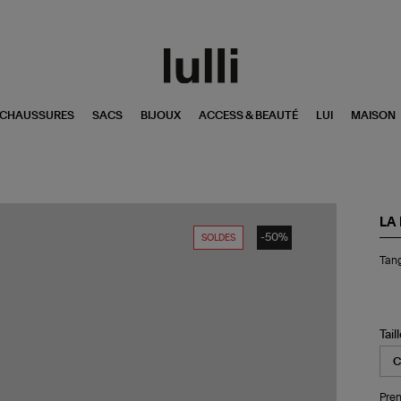
CHAUSSURES
SACS
BIJOUX
ACCESS & BEAUTÉ
LUI
MAISON
LA
-50%
SOLDES
Ta
Tang
de
Bai
Pol
Bla
Be
Tail
Pren