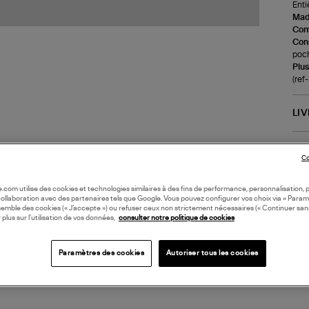
Enti
Made
Com
Cons
poch
Plus
(re
LI
DI
Co
Coll
oile.com utilise des cookies et technologies similaires à des fins de performance, personnalisation, p
collaboration avec des partenaires tels que Google. Vous pouvez configurer vos choix via « Param
semble des cookies (« J’accepte ») ou refuser ceux non strictement nécessaires (« Continuer san
 plus sur l’utilisation de vos données,
consulter notre politique de cookies
Paramètres des cookies
Autoriser tous les cookies