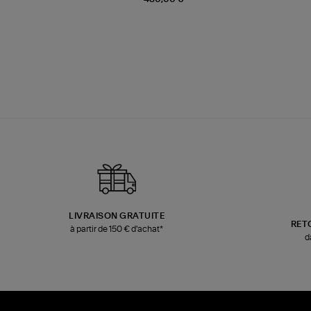
LIVRAISON GRATUITE
RET
à partir de 150 € d'achat*
d