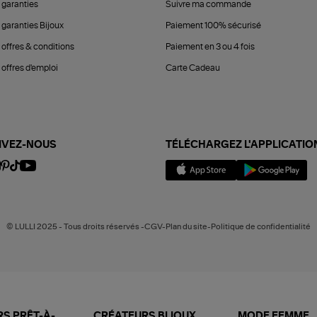
 garanties
Suivre ma commande
 garanties Bijoux
Paiement 100% sécurisé
 offres & conditions
Paiement en 3 ou 4 fois
offres d'emploi
Carte Cadeau
IVEZ-NOUS
TÉLÉCHARGEZ L'APPLICATIO
© LULLI 2025 - Tous droits réservés -CGV-Plan du site-Politique de confidentialité
S PRÊT-À-
CRÉATEURS BIJOUX
MODE FEMME