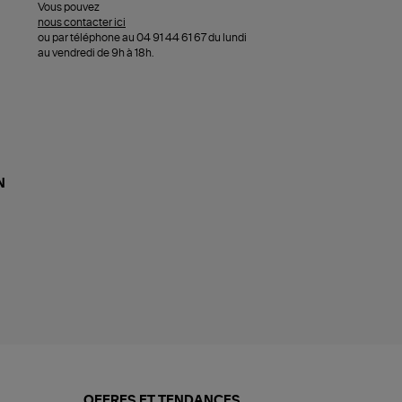
Vous pouvez
nous contacter ici
ou par téléphone au 04 91 44 61 67 du lundi
au vendredi de 9h à 18h.
N
OFFRES ET TENDANCES