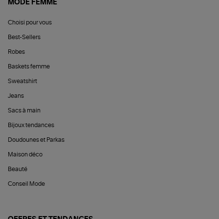
MODE FEMME
Choisi pour vous
Best-Sellers
Robes
Baskets femme
Sweatshirt
Jeans
Sacs à main
Bijoux tendances
Doudounes et Parkas
Maison déco
Beauté
Conseil Mode