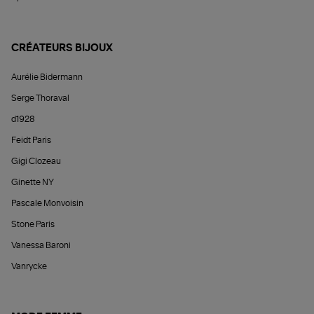
CRÉATEURS BIJOUX
Aurélie Bidermann
Serge Thoraval
d1928
Feidt Paris
Gigi Clozeau
Ginette NY
Pascale Monvoisin
Stone Paris
Vanessa Baroni
Vanrycke