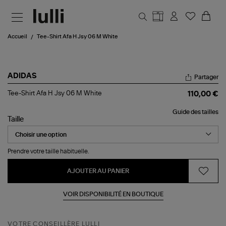
Aller au contenu principal
Accueil
Tee-Shirt Afa H Jsy 06 M White
ADIDAS
Partager
Tee-
Tee-Shirt Afa H Jsy 06 M White
110,00 €
Shirt
Afa
Guide des tailles
H
Taille
Jsy
06
M
White
Prendre votre taille habituelle.
AJOUTER AU PANIER
VOIR DISPONIBILITÉ EN BOUTIQUE
VOTRE CONSEILLÈRE LULLI