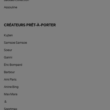
Assouline
CRÉATEURS PRÊT-À-PORTER
Kujten
Samsoe Samsoe
Soeur
Ganni
Éric Bompard
Barbour
Ami Paris
Anine Bing
Max Mara
&
Sportmax