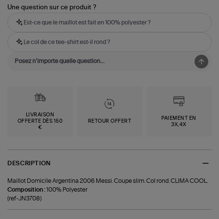
Une question sur ce produit ?
Est-ce que le maillot est fait en 100% polyester ?
Le col de ce tee-shirt est-il rond ?
LIVRAISON
PAIEMENT EN
OFFERTE DÈS 150
RETOUR OFFERT
3X,4X
€
DESCRIPTION
Maillot Domicile Argentina 2006 Messi. Coupe slim. Col rond. CLIMA COOL.
Composition :
100% Polyester
(ref-JN3708)