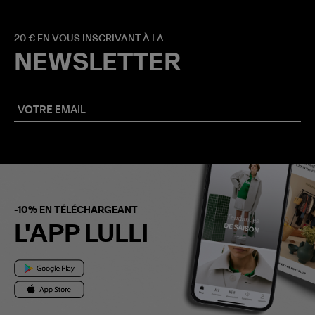
20 € EN VOUS INSCRIVANT À LA
NEWSLETTER
-10% EN TÉLÉCHARGEANT
L'APP LULLI