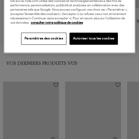
lulli-sur-la-toile.com utilise des cookies et technologies similaires à des fins de
performance, personnalisation, publicité et analyses, en collaboration avec des
partenaires tels que Google. Vous pouvez configurer vos choix via « Paramétrer »,
accepter l’ensemble des cookies (« J’accepte ») ou refuser ceux non strictement
GANNI
MARANT ÉTOILE
nécessaires (« Continuer sans accepter »). Pour en savoir plus sur l’utilisation de
Tee Shirt Heavy Relaxed Fit
Tee Shirt Koldia White Light
T
vos données,
consulter notre politique de cookies
Bright White
Gold
Colla
180,00 €
160,00 €
Paramètres des cookies
Autoriser tous les cookies
VOS DERNIERS PRODUITS VUS