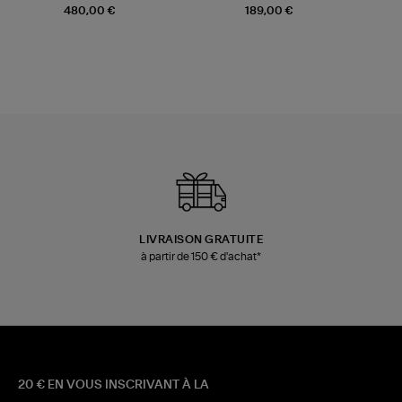
Champagne
Mousse
480,00 €
189,00 €
LIVRAISON GRATUITE
à partir de 150 € d'achat*
20 € EN VOUS INSCRIVANT À LA