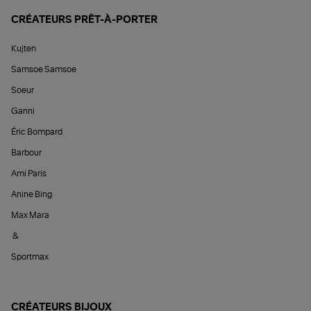
CRÉATEURS PRÊT-À-PORTER
Kujten
Samsoe Samsoe
Soeur
Ganni
Éric Bompard
Barbour
Ami Paris
Anine Bing
Max Mara
&
Sportmax
CRÉATEURS BIJOUX