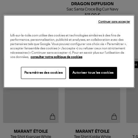
DRAGON DIFFUSION
Sac Santa Croce Big Cuir Navy
511,00 €
Continuer sans accepter
lulli-sur-la-toile.com utilise des cookies et technologies similaires à des fins de
VOUS AIMEREZ AUSSI
performance, personnalisation, publicité et analyses, en collaboration avec des
partenaires tels que Google. Vous pouvez configurer vos choix via « Paramétrer »,
accepter l’ensemble des cookies (« J’accepte ») ou refuser ceux non strictement
nécessaires (« Continuer sans accepter »). Pour en savoir plus sur l’utilisation de
vos données,
consulter notre politique de cookies
MADE 
Paramètres des cookies
Autoriser tous les cookies
MARANT ÉTOILE
MARANT ÉTOILE
Tee Shirt Kyanzae White
Tee Shirt Koldia White
T-S