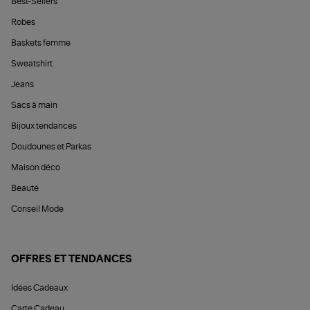
Best-Sellers
Robes
Baskets femme
Sweatshirt
Jeans
Sacs à main
Bijoux tendances
Doudounes et Parkas
Maison déco
Beauté
Conseil Mode
OFFRES ET TENDANCES
Idées Cadeaux
Carte Cadeau