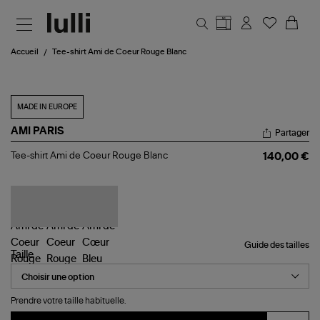
Aller au contenu principal
Accueil
Tee-shirt Ami de Coeur Rouge Blanc
MADE IN EUROPE
AMI PARIS
Partager
Tee-
Tee-shirt Ami de Coeur Rouge Blanc
140,00 €
shirt
Ami
de
Coeur
Rouge
Blanc
Guide des tailles
Taille
Prendre votre taille habituelle.