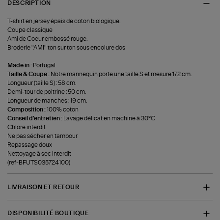
DESCRIPTION
T-shirt en jersey épais de coton biologique.
Coupe classique
Ami de Coeur embossé rouge.
Broderie "AMI" ton sur ton sous encolure dos
Made in :
Portugal.
Taille & Coupe :
Notre mannequin porte une taille S et mesure 172 cm.
Longueur (taille S) : 58 cm.
Demi-tour de poitrine : 50 cm.
Longueur de manches : 19 cm.
Composition :
100% coton
Conseil d'entretien :
Lavage délicat en machine à 30°C
Chlore interdit
Ne pas sécher en tambour
Repassage doux
Nettoyage à sec interdit
(ref-BFUTS035724100)
LIVRAISON ET RETOUR
DISPONIBILITÉ BOUTIQUE