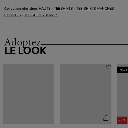
-
-
HAUTS
TEE SHIRTS
TEE-SHIRTS MANCHES
Collections similaires :
-
COURTES
TEE-SHIRTS BLANCS
Adoptez
LE LOOK
MADE 
-50%