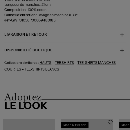
Longueur de manches : 21 cm.
Composition :
100% coton.
Conseil d'entretien :
Lavage en machine à 30°.
(ref-GWP01056P00059480185)
LIVRAISON ET RETOUR
DISPONIBILITÉ BOUTIQUE
-
-
HAUTS
TEE SHIRTS
TEE-SHIRTS MANCHES
Collections similaires :
-
COURTES
TEE-SHIRTS BLANCS
Adoptez
LE LOOK
MADE IN EUROPE
MADE 