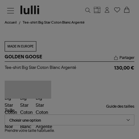
Aller au contenu principal
Accueil
Tee-shirt Big Star Coton Blanc Argenté
MADE IN EUROPE
GOLDEN GOOSE
Partager
Tee-
Tee-shirt Big Star Coton Blanc Argenté
130,00 €
shirt
Big
Star
Coton
Blanc
Argenté
Guide des tailles
Taille
Prendre votre taille habituelle.