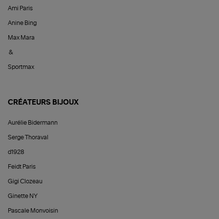
Ami Paris
Anine Bing
Max Mara
&
Sportmax
CRÉATEURS BIJOUX
Aurélie Bidermann
Serge Thoraval
d1928
Feidt Paris
Gigi Clozeau
Ginette NY
Pascale Monvoisin