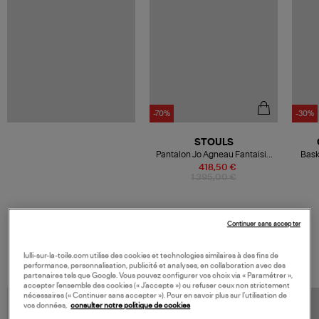
-70%
-30%
STOULS
Pantalon Jo Agneau Fantaisie
Bask
Regular Acier
418,50 €
1 395,00 €
Continuer sans accepter
VOS DERNIERS PRODUITS VUS
lulli-sur-la-toile.com utilise des cookies et technologies similaires à des fins de
performance, personnalisation, publicité et analyses, en collaboration avec des
partenaires tels que Google. Vous pouvez configurer vos choix via « Paramétrer »,
accepter l’ensemble des cookies (« J’accepte ») ou refuser ceux non strictement
nécessaires (« Continuer sans accepter »). Pour en savoir plus sur l’utilisation de
vos données,
consulter notre politique de cookies