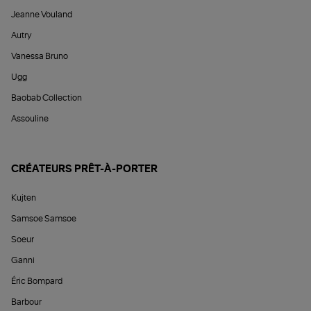
Jeanne Vouland
Autry
Vanessa Bruno
Ugg
Baobab Collection
Assouline
CRÉATEURS PRÊT-À-PORTER
Kujten
Samsoe Samsoe
Soeur
Ganni
Éric Bompard
Barbour