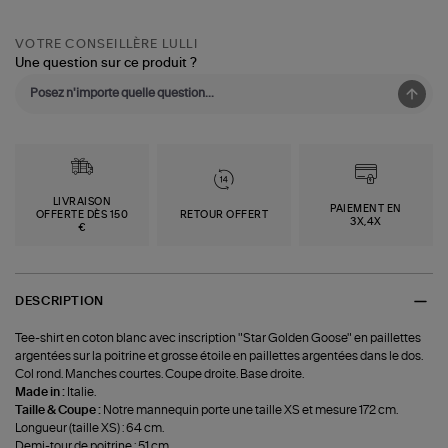
VOTRE CONSEILLÈRE LULLI
Une question sur ce produit ?
LIVRAISON
PAIEMENT EN
OFFERTE DÈS 150
RETOUR OFFERT
3X,4X
€
DESCRIPTION
Tee-shirt en coton blanc avec inscription "Star Golden Goose" en paillettes
argentées sur la poitrine et grosse étoile en paillettes argentées dans le dos.
Col rond. Manches courtes. Coupe droite. Base droite.
Made in :
Italie.
Taille & Coupe :
Notre mannequin porte une taille XS et mesure 172 cm.
Longueur (taille XS) : 64 cm.
Demi-tour de poitrine : 51 cm.