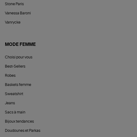
Stone Paris
Vanessa Baroni
Vanrycke
MODE FEMME
Choisi pour vous
Best-Sellers
Robes
Baskets femme
Sweatshirt
Jeans
Sacs à main
Bijoux tendances
Doudounes et Parkas