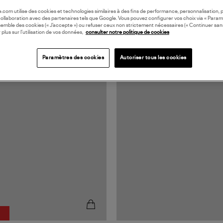
oile.com utilise des cookies et technologies similaires à des fins de performance, personnalisation, p
collaboration avec des partenaires tels que Google. Vous pouvez configurer vos choix via « Param
semble des cookies (« J’accepte ») ou refuser ceux non strictement nécessaires (« Continuer san
 plus sur l’utilisation de vos données,
consulter notre politique de cookies
Paramètres des cookies
Autoriser tous les cookies
%