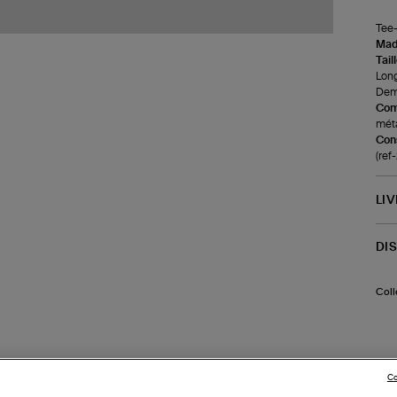
Tee-
Made
Tail
Long
Demi
Com
méta
Cons
(re
LI
DI
Coll
Co