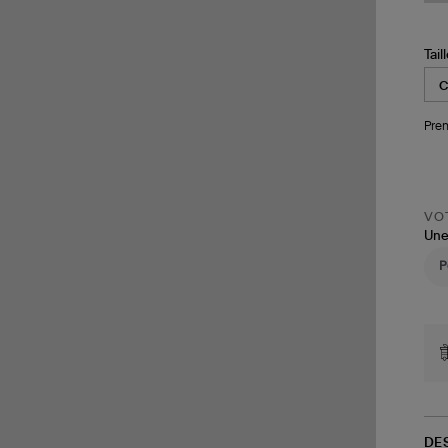
Tail
Pren
VOT
Une
DE