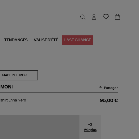
TENDANCES
VALISE D'ÉTÉ
LAST CHANCE
MADE IN EUROPE
MONI
Partager
-
shirt Enna Nero
95,00 €
rt
na
ro
+
3
Voir plus