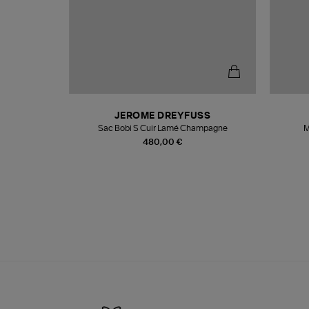
T
JEROME DREYFUSS
k
Sac Bobi S Cuir Lamé Champagne
M
480,00 €