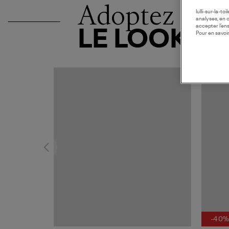
Adoptez
lulli-sur-la-t
analyses, en 
accepter l’en
LE LOOK
Pour en savoir
-40