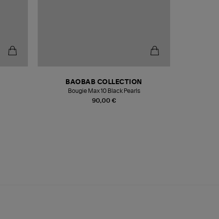
BAOBAB COLLECTION
Bougie Max 10 Black Pearls
Paréo Fou
90,00 €