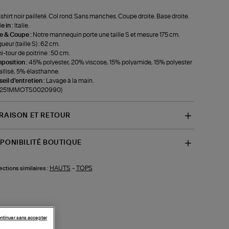
shirt noir pailleté. Col rond. Sans manches. Coupe droite. Base droite.
 in :
Italie.
le & Coupe :
Notre mannequin porte une taille S et mesure 175 cm.
ueur (taille S) : 62 cm.
-tour de poitrine : 50 cm.
position :
45% polyester, 20% viscose, 15% polyamide, 15% polyester
llisé, 5% élasthanne.
eil d'entretien :
Lavage à la main.
f-251MMOTS0020990)
VRAISON ET RETOUR
SPONIBILITÉ BOUTIQUE
HAUTS
-
TOPS
ections similaires :
ntinuer sans accepter