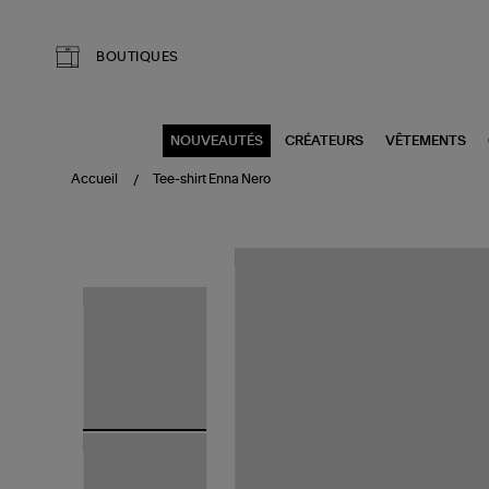
Aller au contenu principal
BOUTIQUES
NOUVEAUTÉS
CRÉATEURS
VÊTEMENTS
Accueil
Tee-shirt Enna Nero