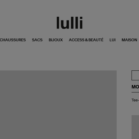
CHAUSSURES
SACS
BIJOUX
ACCESS & BEAUTÉ
LUI
MAISON
MO
Tee
Tee-
shi
En
Ne