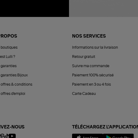
PROPOS
NOS SERVICES
 boutiques
Informations sur la livraison
est Lulli ?
Retour gratuit
 garanties
Suivre ma commande
 garanties Bijoux
Paiement 100% sécurisé
 offres & conditions
Paiement en 3 ou 4 fois
offres d'emploi
Carte Cadeau
IVEZ-NOUS
TÉLÉCHARGEZ L'APPLICATIO