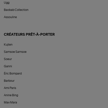
Ugg
Baobab Collection
Assouline
CRÉATEURS PRÊT-À-PORTER
Kujten
Samsoe Samsoe
Soeur
Ganni
Éric Bompard
Barbour
Ami Paris
Anine Bing
Max Mara