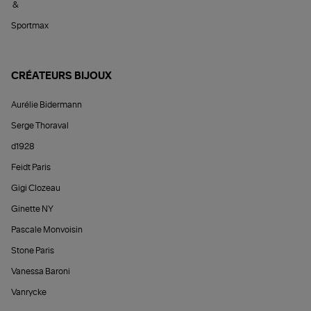
&
Sportmax
CRÉATEURS BIJOUX
Aurélie Bidermann
Serge Thoraval
d1928
Feidt Paris
Gigi Clozeau
Ginette NY
Pascale Monvoisin
Stone Paris
Vanessa Baroni
Vanrycke