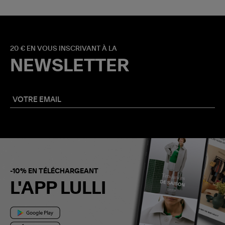
20 € EN VOUS INSCRIVANT À LA
NEWSLETTER
-10% EN TÉLÉCHARGEANT
L'APP LULLI