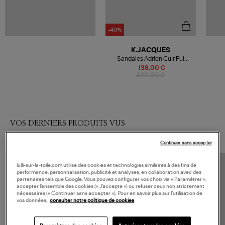
-40%
K.JACQUES
Sandales Adrien Cuir Pul
Naturel
138,00 €
230,00 €
VOS DERNIERS PRODUITS VUS
Continuer sans accepter
lulli-sur-la-toile.com utilise des cookies et technologies similaires à des fins de
performance, personnalisation, publicité et analyses, en collaboration avec des
partenaires tels que Google. Vous pouvez configurer vos choix via « Paramétrer »,
accepter l’ensemble des cookies (« J’accepte ») ou refuser ceux non strictement
nécessaires (« Continuer sans accepter »). Pour en savoir plus sur l’utilisation de
vos données,
consulter notre politique de cookies