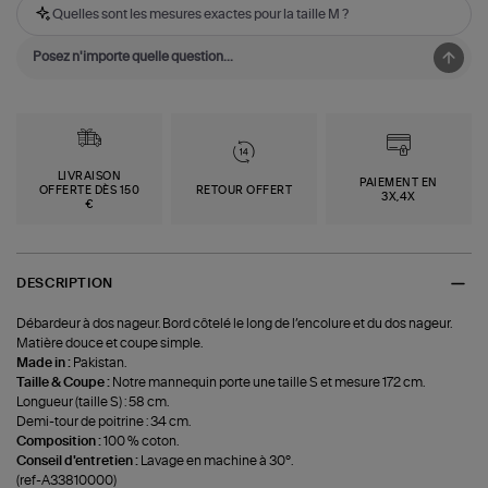
Quelles sont les mesures exactes pour la taille M ?
LIVRAISON
PAIEMENT EN
OFFERTE DÈS 150
RETOUR OFFERT
3X,4X
€
DESCRIPTION
Débardeur à dos nageur. Bord côtelé le long de l’encolure et du dos nageur.
Matière douce et coupe simple.
Made in :
Pakistan.
Taille & Coupe :
Notre mannequin porte une taille S et mesure 172 cm.
Longueur (taille S) : 58 cm.
Demi-tour de poitrine : 34 cm.
Composition :
100 % coton.
Conseil d'entretien :
Lavage en machine à 30°.
(ref-A33810000)