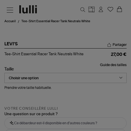
Aller au contenu principal
Accueil
Tee-Shirt Essential Racer Tank Neutrals White
LEVI'S
Partager
Tee-
Tee-Shirt Essential Racer Tank Neutrals White
27,00 €
Shirt
Essential
Guide des tailles
Racer
Taille
Tank
Neutrals
White
Prendre votre taille habituelle.
VOTRE CONSEILLÈRE LULLI
Une question sur ce produit ?
Ce débardeur est-il disponible en d'autres couleurs ?