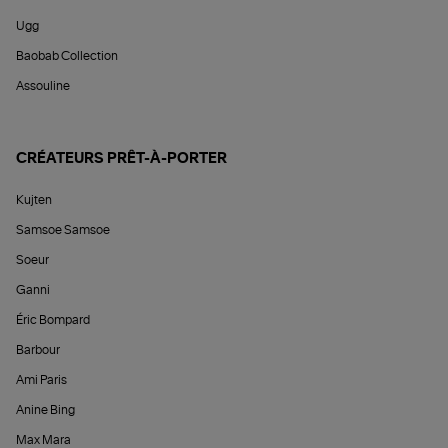
Ugg
Baobab Collection
Assouline
CRÉATEURS PRÊT-À-PORTER
Kujten
Samsoe Samsoe
Soeur
Ganni
Éric Bompard
Barbour
Ami Paris
Anine Bing
Max Mara