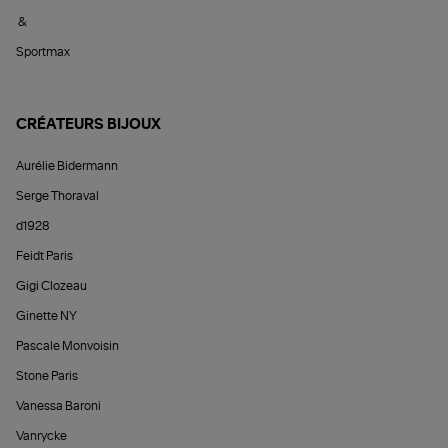
&
Sportmax
CRÉATEURS BIJOUX
Aurélie Bidermann
Serge Thoraval
d1928
Feidt Paris
Gigi Clozeau
Ginette NY
Pascale Monvoisin
Stone Paris
Vanessa Baroni
Vanrycke