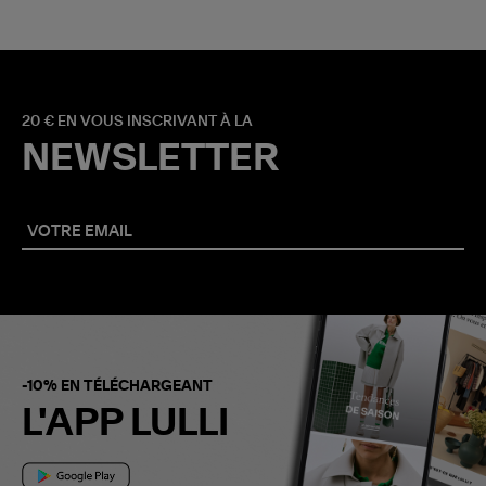
20 € EN VOUS INSCRIVANT À LA
NEWSLETTER
-10% EN TÉLÉCHARGEANT
L'APP LULLI