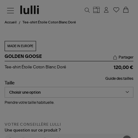
Aller au contenu principal
Accueil
Tee-shirt Étoile Coton Blanc Doré
MADE IN EUROPE
GOLDEN GOOSE
Partager
Tee-
Tee-shirt Étoile Coton Blanc Doré
120,00 €
shirt
Étoile
Guide des tailles
Coton
Taille
Blanc
Doré
Prendre votre taille habituelle.
VOTRE CONSEILLÈRE LULLI
Une question sur ce produit ?