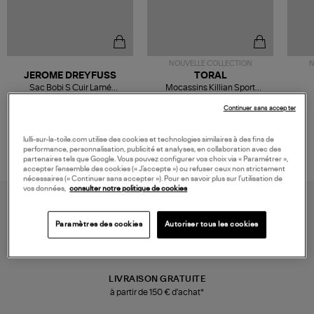
NOUVELLE COLLECTION
N
JEROME DREYFUSS
TORAL
Sac Bobi S Cuir Lamé
Mocassins Killian Sport
Champagne
Mousse
480,00 €
189,00 €
Continuer sans accepter
lulli-sur-la-toile.com utilise des cookies et technologies similaires à des fins de
performance, personnalisation, publicité et analyses, en collaboration avec des
partenaires tels que Google. Vous pouvez configurer vos choix via « Paramétrer »,
accepter l’ensemble des cookies (« J’accepte ») ou refuser ceux non strictement
nécessaires (« Continuer sans accepter »). Pour en savoir plus sur l’utilisation de
vos données,
consulter notre politique de cookies
Paramètres des cookies
Autoriser tous les cookies
LIVRAISON GRATUITE
à partir de 150 € d'achat*