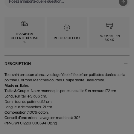
LIVRAISON
PAIEMENT EN
OFFERTE DÈS 150
RETOUR OFFERT
3X,4X
€
DESCRIPTION
Tee-shirt en coton blanc avec logo "étoile" flocké en paillettes dorées sur la
poitrine. Col rond. Manches courtes. Coupe droite. Base droite.
Made in :
Italie.
Taille & Coupe :
Notre mannequin porte une taille S et mesure 172 cm.
Longueur (taille S) : 66 cm.
Demi-tour de poitrine : 52 cm.
Longueur de manches : 21 cm.
Composition :
100% coton.
Conseil d'entretien :
Lavage en machine à 30°.
(ref-GWP01220P00059410272)