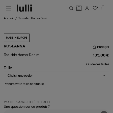
Aller au contenu principal
Accueil
Tee-shirt Homer Denim
MADE IN EUROPE
ROSEANNA
Partager
Tee-
Tee-shirt Homer Denim
135,00 €
shirt
Homer
Guide des tailles
Denim
Taille
Prendre votre taille habituelle.
VOTRE CONSEILLÈRE LULLI
Une question sur ce produit ?