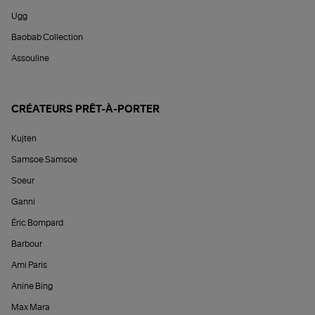
Ugg
Baobab Collection
Assouline
CRÉATEURS PRÊT-À-PORTER
Kujten
Samsoe Samsoe
Soeur
Ganni
Éric Bompard
Barbour
Ami Paris
Anine Bing
Max Mara