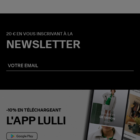
20 € EN VOUS INSCRIVANT À LA
NEWSLETTER
-10% EN TÉLÉCHARGEANT
L'APP LULLI