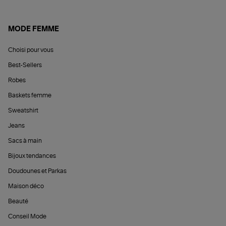
MODE FEMME
Choisi pour vous
Best-Sellers
Robes
Baskets femme
Sweatshirt
Jeans
Sacs à main
Bijoux tendances
Doudounes et Parkas
Maison déco
Beauté
Conseil Mode