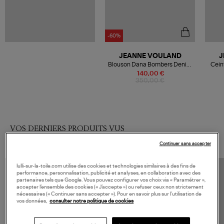
-60%
JEANNE VOULAND
J
Blouson Dana Bombers Denim
Ceint
Stone Noir
140,00 €
350,00 €
VOS DERNIERS PRODUITS VUS
Continuer sans accepter
lulli-sur-la-toile.com utilise des cookies et technologies similaires à des fins de
performance, personnalisation, publicité et analyses, en collaboration avec des
partenaires tels que Google. Vous pouvez configurer vos choix via « Paramétrer »,
accepter l’ensemble des cookies (« J’accepte ») ou refuser ceux non strictement
nécessaires (« Continuer sans accepter »). Pour en savoir plus sur l’utilisation de
vos données,
consulter notre politique de cookies