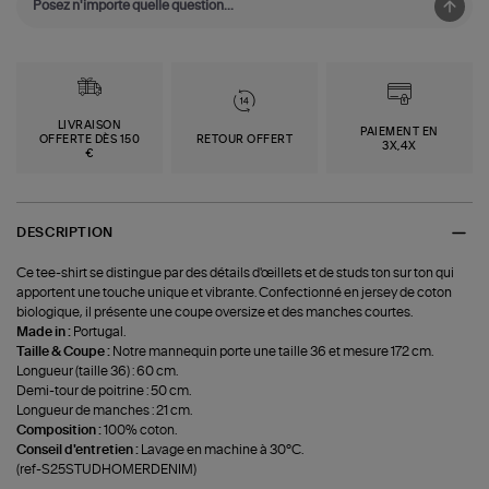
LIVRAISON
PAIEMENT EN
OFFERTE DÈS 150
RETOUR OFFERT
3X,4X
€
DESCRIPTION
Ce tee-shirt se distingue par des détails d'œillets et de studs ton sur ton qui
apportent une touche unique et vibrante. Confectionné en jersey de coton
biologique, il présente une coupe oversize et des manches courtes.
Made in :
Portugal.
Taille & Coupe :
Notre mannequin porte une taille 36 et mesure 172 cm.
Longueur (taille 36) : 60 cm.
Demi-tour de poitrine : 50 cm.
Longueur de manches : 21 cm.
Composition :
100% coton.
Conseil d'entretien :
Lavage en machine à 30°C.
(ref-S25STUDHOMERDENIM)