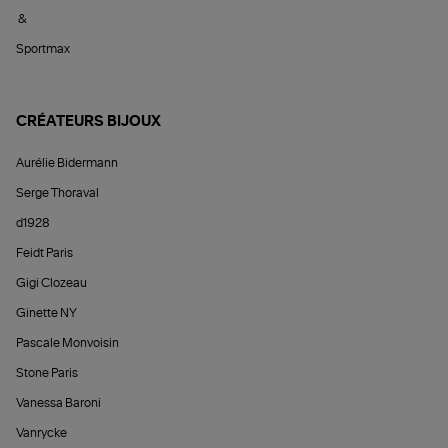
&
Sportmax
CRÉATEURS BIJOUX
Aurélie Bidermann
Serge Thoraval
d1928
Feidt Paris
Gigi Clozeau
Ginette NY
Pascale Monvoisin
Stone Paris
Vanessa Baroni
Vanrycke