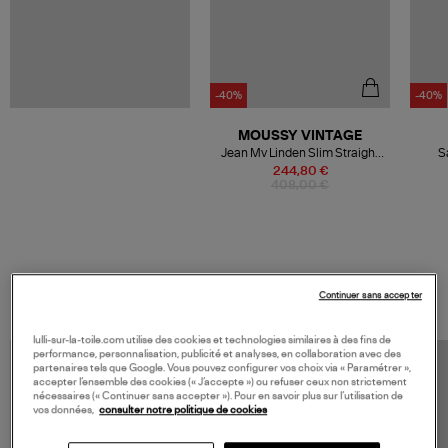
-40%
-40%
MOUSSY VINTAGE
Jean Mv Linden Slim Straight
S
Blue
244,80 €
408,00 €
VOS DERNIERS PRODUITS VUS
Continuer sans accepter
lulli-sur-la-toile.com utilise des cookies et technologies similaires à des fins de
performance, personnalisation, publicité et analyses, en collaboration avec des
partenaires tels que Google. Vous pouvez configurer vos choix via « Paramétrer »,
accepter l’ensemble des cookies (« J’accepte ») ou refuser ceux non strictement
nécessaires (« Continuer sans accepter »). Pour en savoir plus sur l’utilisation de
vos données,
consulter notre politique de cookies