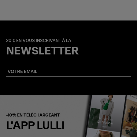
20 € EN VOUS INSCRIVANT À LA
NEWSLETTER
-10% EN TÉLÉCHARGEANT
L'APP LULLI