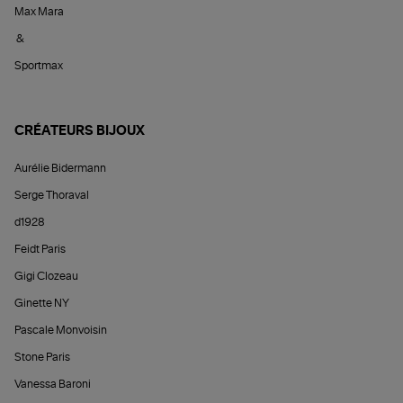
Max Mara
&
Sportmax
CRÉATEURS BIJOUX
Aurélie Bidermann
Serge Thoraval
d1928
Feidt Paris
Gigi Clozeau
Ginette NY
Pascale Monvoisin
Stone Paris
Vanessa Baroni