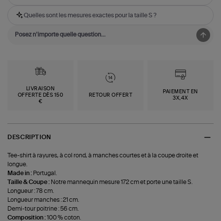
Quelles sont les mesures exactes pour la taille S ?
LIVRAISON
PAIEMENT EN
OFFERTE DÈS 150
RETOUR OFFERT
3X,4X
€
DESCRIPTION
Tee-shirt à rayures, à col rond, à manches courtes et à la coupe droite et
longue.
Made in :
Portugal.
Taille & Coupe :
Notre mannequin mesure 172 cm et porte une taille S.
Longueur : 78 cm.
Longueur manches : 21 cm.
Demi-tour poitrine : 56 cm.
Composition :
100 % coton.