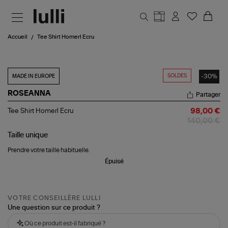
Aller au contenu principal
Accueil
Tee Shirt Homerl Ecru
SOLDES
-30%
MADE IN EUROPE
ROSEANNA
Partager
Tee
Tee Shirt Homerl Ecru
98,00 €
Shirt
140,00 €
Homerl
Ecru
Taille
unique
Prendre votre taille habituelle.
Épuisé
VOTRE CONSEILLÈRE LULLI
Une question sur ce produit ?
Où ce produit est-il fabriqué ?