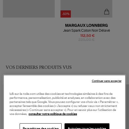
-50%
MARGAUX LONNBERG
Jean Spark Coton Noir Délavé
112,50 €
225,00 €
VOS DERNIERS PRODUITS VUS
Continuer sans accepter
lulli-sur-la-toile.com utilise des cookies et technologies similaires à des fins de
performance, personnalisation, publicité et analyses, en collaboration avec des
partenaires tels que Google. Vous pouvez configurer vos choix via « Paramétrer »,
accepter l’ensemble des cookies (« J’accepte ») ou refuser ceux non strictement
nécessaires (« Continuer sans accepter »). Pour en savoir plus sur l’utilisation de
vos données,
consulter notre politique de cookies
Paramètres des cookies
Autoriser tous les cookies