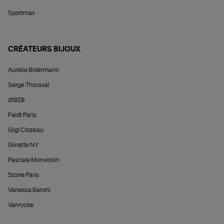
Sportmax
CRÉATEURS BIJOUX
Aurélie Bidermann
Serge Thoraval
d1928
Feidt Paris
Gigi Clozeau
Ginette NY
Pascale Monvoisin
Stone Paris
Vanessa Baroni
Vanrycke