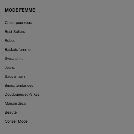
MODE FEMME
Choisi pour vous
Best-Sellers
Robes
Baskets femme
Sweatshirt
Jeans
Sacs à main
Bijoux tendances
Doudounes et Parkas
Maison déco
Beauté
Conseil Mode