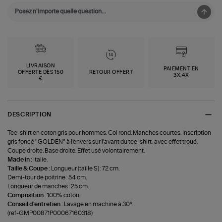
LIVRAISON
PAIEMENT EN
OFFERTE DÈS 150
RETOUR OFFERT
3X,4X
€
DESCRIPTION
Tee-shirt en coton gris pour hommes. Col rond. Manches courtes. Inscription
gris foncé "GOLDEN" à l'envers sur l'avant du tee-shirt, avec effet troué.
Coupe droite. Base droite. Effet usé volontairement.
Made in :
Italie.
Taille & Coupe :
Longueur (taille S) : 72 cm.
Demi-tour de poitrine : 54 cm.
Longueur de manches : 25 cm.
Composition :
100% coton.
Conseil d'entretien :
Lavage en machine à 30°.
(ref-GMP00871P00067160318)