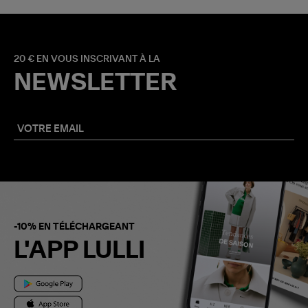
20 € EN VOUS INSCRIVANT À LA
NEWSLETTER
-10% EN TÉLÉCHARGEANT
L'APP LULLI