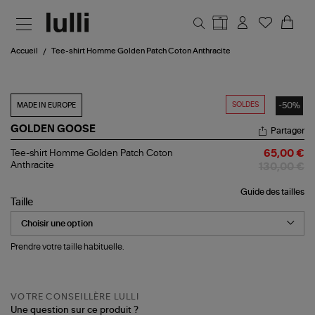
Aller au contenu principal
Accueil
Tee-shirt Homme Golden Patch Coton Anthracite
SOLDES
-50%
MADE IN EUROPE
GOLDEN GOOSE
Partager
Tee-
Tee-shirt Homme Golden Patch Coton
65,00 €
shirt
Anthracite
130,00 €
Homme
Golden
Guide des tailles
Patch
Taille
Coton
Anthracite
Prendre votre taille habituelle.
VOTRE CONSEILLÈRE LULLI
Une question sur ce produit ?