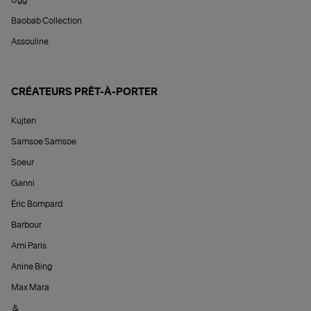
Ugg
Baobab Collection
Assouline
CRÉATEURS PRÊT-À-PORTER
Kujten
Samsoe Samsoe
Soeur
Ganni
Éric Bompard
Barbour
Ami Paris
Anine Bing
Max Mara
&