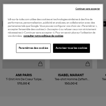
VOUS AIMEREZ AUSSI
Continuer sans accepter
lulli-sur-la-toile.com utilise des cookies et technologies similaires à des fins de
performance, personnalisation, publicité et analyses, en collaboration avec des
MADE IN EUROPE
MADE IN EUROPE
MADE 
partenaires tels que Google. Vous pouvez configurer vos choix via « Paramétrer »,
accepter l’ensemble des cookies (« J’accepte ») ou refuser ceux non strictement
nécessaires (« Continuer sans accepter »). Pour en savoir plus sur l’utilisation de
vos données,
consulter notre politique de cookies
Paramètres des cookies
Autoriser tous les cookies
AMI PARIS
ISABEL MARANT
T-Shirt Ami De Coeur Tulipe
Tee-shirt Homme Zafferh
Te
Blanc
White
170,00 €
150,00 €