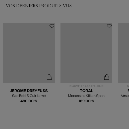
VOS DERNIERS PRODUITS VUS
NOUVELLE COLLECTION
N
JEROME DREYFUSS
TORAL
Sac Bobi S Cuir Lamé
Mocassins Killian Sport
Veste
Champagne
Mousse
480,00 €
189,00 €