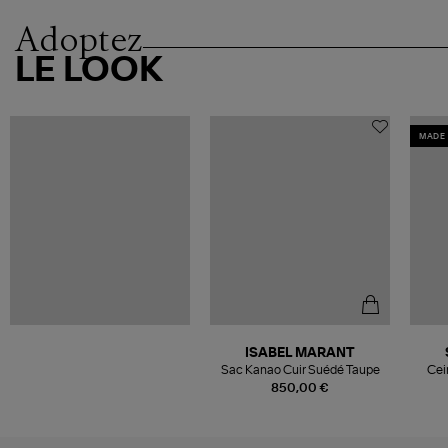
Adoptez
LE LOOK
MADE 
ISABEL MARANT
Sac Kanao Cuir Suédé Taupe
Cei
G
850,00 €