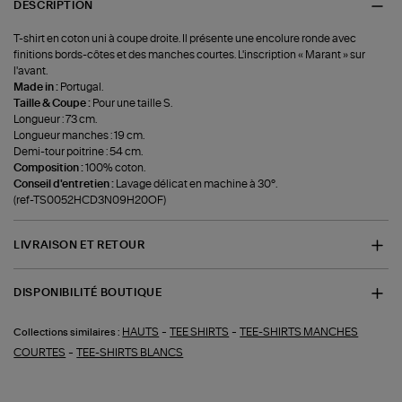
DESCRIPTION
T-shirt en coton uni à coupe droite. Il présente une encolure ronde avec
finitions bords-côtes et des manches courtes. L'inscription « Marant » sur
l'avant.
Made in :
Portugal.
Taille & Coupe :
Pour une taille S.
Longueur : 73 cm.
Longueur manches : 19 cm.
Demi-tour poitrine : 54 cm.
Composition :
100% coton.
Conseil d'entretien :
Lavage délicat en machine à 30°.
(ref-TS0052HCD3N09H20OF)
LIVRAISON ET RETOUR
DISPONIBILITÉ BOUTIQUE
-
-
HAUTS
TEE SHIRTS
TEE-SHIRTS MANCHES
Collections similaires :
-
COURTES
TEE-SHIRTS BLANCS