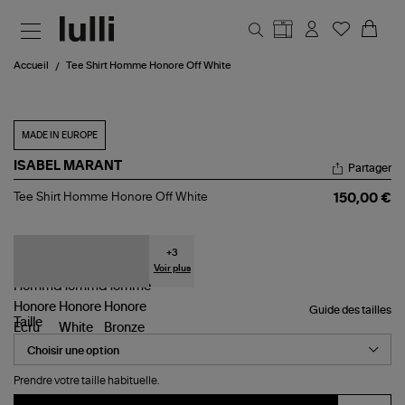
Aller au contenu principal
Accueil
Tee Shirt Homme Honore Off White
MADE IN EUROPE
ISABEL MARANT
Partager
Tee
Tee Shirt Homme Honore Off White
150,00 €
Shirt
Homme
Honore
Off
+
3
White
Voir plus
Guide des tailles
Taille
Prendre votre taille habituelle.