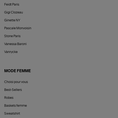
Feidt Paris
Gigi Clozeau
Ginette NY
Pascale Monvoisin
Stone Paris
Vanessa Baroni
Vanrycke
MODE FEMME
Choisi pour vous
Best-Sellers
Robes
Baskets femme
Sweatshirt