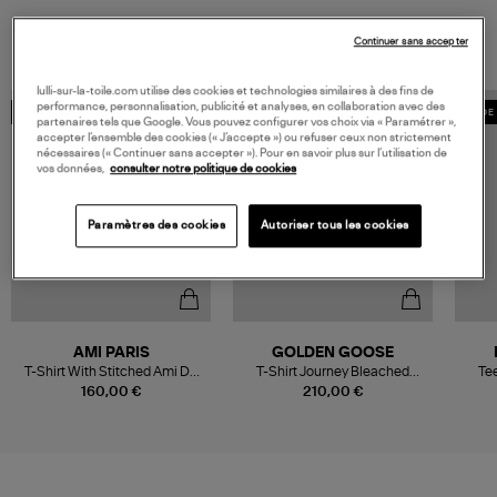
VOUS AIMEREZ AUSSI
Continuer sans accepter
lulli-sur-la-toile.com utilise des cookies et technologies similaires à des fins de
performance, personnalisation, publicité et analyses, en collaboration avec des
MADE IN EUROPE
MADE IN EUROPE
MADE 
partenaires tels que Google. Vous pouvez configurer vos choix via « Paramétrer »,
accepter l’ensemble des cookies (« J’accepte ») ou refuser ceux non strictement
nécessaires (« Continuer sans accepter »). Pour en savoir plus sur l’utilisation de
vos données,
consulter notre politique de cookies
Paramètres des cookies
Autoriser tous les cookies
AMI PARIS
GOLDEN GOOSE
T-Shirt With Stitched Ami De
T-Shirt Journey Bleached
Te
Coeur Beige Taupe
Washed Beige
160,00 €
210,00 €