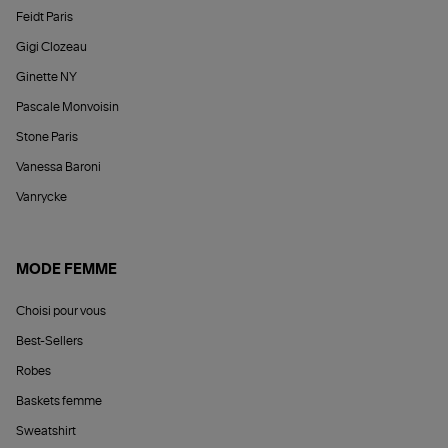
Feidt Paris
Gigi Clozeau
Ginette NY
Pascale Monvoisin
Stone Paris
Vanessa Baroni
Vanrycke
MODE FEMME
Choisi pour vous
Best-Sellers
Robes
Baskets femme
Sweatshirt