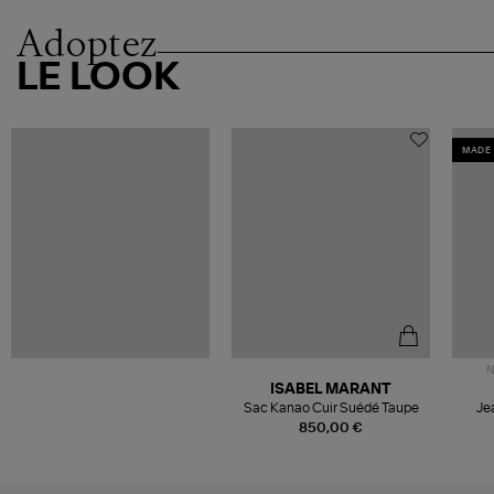
Adoptez
LE LOOK
MADE 
N
ISABEL MARANT
Sac Kanao Cuir Suédé Taupe
Je
850,00 €