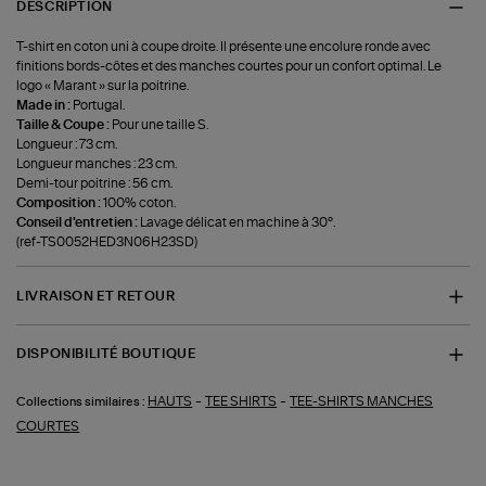
DESCRIPTION
T-shirt en coton uni à coupe droite. Il présente une encolure ronde avec
finitions bords-côtes et des manches courtes pour un confort optimal. Le
logo « Marant » sur la poitrine.
Made in :
Portugal.
Taille & Coupe :
Pour une taille S.
Longueur : 73 cm.
Longueur manches : 23 cm.
Demi-tour poitrine : 56 cm.
Composition :
100% coton.
Conseil d'entretien :
Lavage délicat en machine à 30°.
(ref-TS0052HED3N06H23SD)
LIVRAISON ET RETOUR
DISPONIBILITÉ BOUTIQUE
-
-
HAUTS
TEE SHIRTS
TEE-SHIRTS MANCHES
Collections similaires :
COURTES