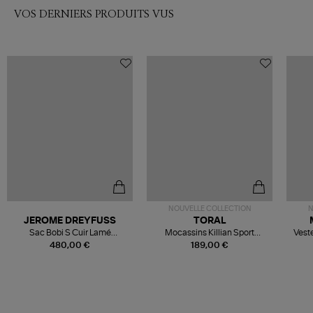
VOS DERNIERS PRODUITS VUS
NOUVELLE COLLECTION
N
JEROME DREYFUSS
TORAL
Sac Bobi S Cuir Lamé
Mocassins Killian Sport
Veste
Champagne
Mousse
480,00 €
189,00 €