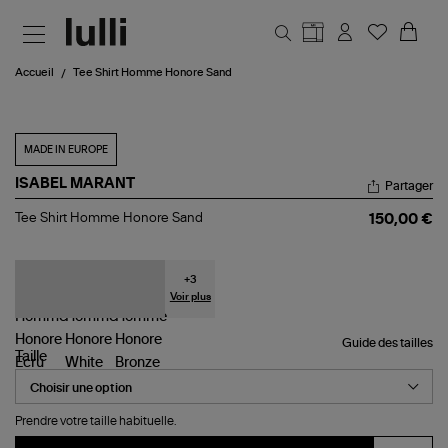
Aller au contenu principal
Accueil
Tee Shirt Homme Honore Sand
MADE IN EUROPE
ISABEL MARANT
Partager
Tee
Tee Shirt Homme Honore Sand
150,00 €
Shirt
Homme
Honore
Sand
+
3
Voir plus
Guide des tailles
Taille
Prendre votre taille habituelle.