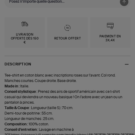
LIVRAISON
PAIEMENT EN
OFFERTE DÈS 150
RETOUR OFFERT
3X,4X
€
DESCRIPTION
Tee-shirt en coton blanc avec inscriptions roses sur l'avant. Col rond.
Manches courtes. Coupe droite. Base droite.
Made in :
Italie.
Conseil stylistique :
Prenez des airs de sportif américain avec ce t-shirt
casual qui deviendra un nouveau basique ! On l'adore avec un jean ou un
pantalon à pinces.
Taille & Coupe :
Longueur (taille S) : 70 cm.
Demi-tour de poitrine : 55 cm.
Longueur de manches : 25 cm.
Composition :
100% coton.
Conseil d'entretien :
Lavage en machine à
30°.https://akeneo.lulli.comaite.com/media/show/4%252F1%252F5%252F