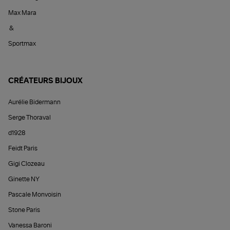
Max Mara
&
Sportmax
CRÉATEURS BIJOUX
Aurélie Bidermann
Serge Thoraval
d1928
Feidt Paris
Gigi Clozeau
Ginette NY
Pascale Monvoisin
Stone Paris
Vanessa Baroni