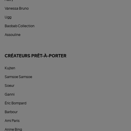
Vanessa Bruno
Ugg
Baobab Collection
Assouline
CRÉATEURS PRÊT-À-PORTER
Kujten
Samsoe Samsoe
Soeur
Ganni
Éric Bompard
Barbour
Ami Paris
Anine Bing