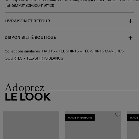
(ref-GMP01130P00041911121)
LIVRAISON ET RETOUR
DISPONIBILITÉ BOUTIQUE
-
-
HAUTS
TEE SHIRTS
TEE-SHIRTS MANCHES
Collections similaires :
-
COURTES
TEE-SHIRTS BLANCS
Adoptez
LE LOOK
MADE IN EUROPE
MADE 