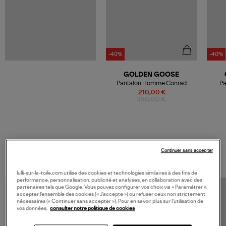
-40%
-40%
GOLDEN GOOSE
Pantalon Homme Conrad
Pa
Marron
210,00 €
350,00 €
VOS DERNIERS PRODUITS VUS
Continuer sans accepter
lulli-sur-la-toile.com utilise des cookies et technologies similaires à des fins de
performance, personnalisation, publicité et analyses, en collaboration avec des
partenaires tels que Google. Vous pouvez configurer vos choix via « Paramétrer »,
accepter l’ensemble des cookies (« J’accepte ») ou refuser ceux non strictement
nécessaires (« Continuer sans accepter »). Pour en savoir plus sur l’utilisation de
vos données,
consulter notre politique de cookies