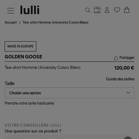
Aller au contenu principal
Accueil
Tee-shirt Homme University Coton Blanc
MADE IN EUROPE
GOLDEN GOOSE
Partager
Tee-
Tee-shirt Homme University Coton Blanc
120,00 €
shirt
Homme
Guide des tailles
University
Taille
Coton
Blanc
Prendre votre taille habituelle.
VOTRE CONSEILLÈRE LULLI
Une question sur ce produit ?