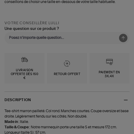
conseillons de choisir une taille en-dessous de votre taille habituelle.
VOTRE CONSEILLÈRE LULLI
Une question sur ce produit ?
LIVRAISON
PAIEMENT EN
OFFERTE DÈS 150
RETOUR OFFERT
3X,4X
€
DESCRIPTION
Tee-shirt marron pailleté. Col rond. Manches courtes. Coupe oversize et base
droite. Légèrement fendu sur les côtés. Non doublé.
Made in :
Italie.
Taille & Coupe :
Notre mannequin porte une taille S et mesure 172 cm.
Longueur (taille S) : 57 cm.