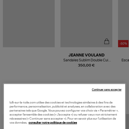
-50%
JEANNE VOULAND
Sandales Sublim Double Cuir
Esca
Verni Pailleté Neptuno,
350,00 €
Collaboration Jeanne Vouland
x Véronika Loubry
Continuer sans accepter
VOS DERNIERS PRODUITS VUS
lulli-sur-la-toile.com utilise des cookies et technologies similaires à des fins de
performance, personnalisation, publicité et analyses, en collaboration avec des
partenaires tels que Google. Vous pouvez configurer vos choix via « Paramétrer »,
accepter l’ensemble des cookies (« J’accepte ») ou refuser ceux non strictement
nécessaires (« Continuer sans accepter »). Pour en savoir plus sur l’utilisation de
vos données,
consulter notre politique de cookies