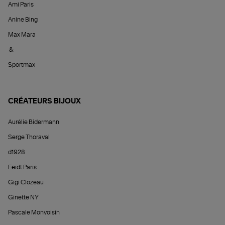
Ami Paris
Anine Bing
Max Mara
&
Sportmax
CRÉATEURS BIJOUX
Aurélie Bidermann
Serge Thoraval
d1928
Feidt Paris
Gigi Clozeau
Ginette NY
Pascale Monvoisin