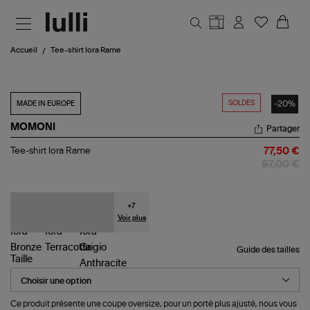
Aller au contenu principal
Accueil
Tee-shirt Iora Rame
SOLDES
-20%
MADE IN EUROPE
MOMONI
Partager
Tee-
Tee-shirt Iora Rame
77,50 €
shirt
97,00 €
Iora
Rame
+
7
Voir plus
Guide des tailles
Taille
Ce produit présente une coupe oversize, pour un porté plus ajusté, nous vous