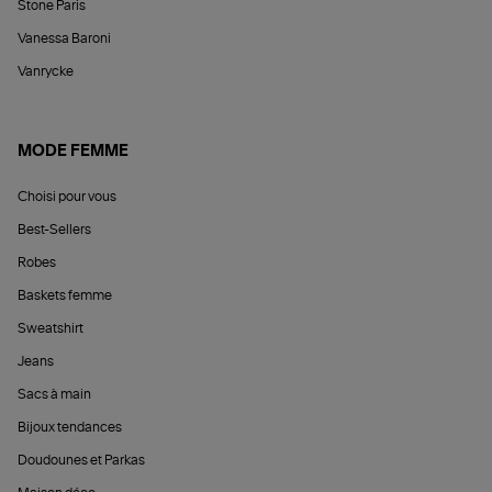
Stone Paris
Vanessa Baroni
Vanrycke
MODE FEMME
Choisi pour vous
Best-Sellers
Robes
Baskets femme
Sweatshirt
Jeans
Sacs à main
Bijoux tendances
Doudounes et Parkas