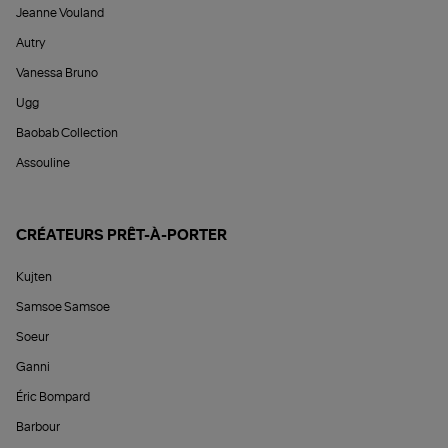
Jeanne Vouland
Autry
Vanessa Bruno
Ugg
Baobab Collection
Assouline
CRÉATEURS PRÊT-À-PORTER
Kujten
Samsoe Samsoe
Soeur
Ganni
Éric Bompard
Barbour