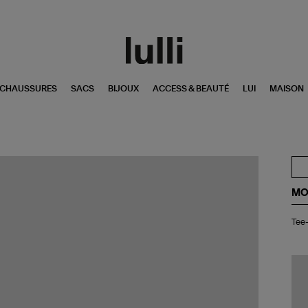
CHAUSSURES
SACS
BIJOUX
ACCESS & BEAUTÉ
LUI
MAISON
MO
Tee
Tee-
shi
Ior
Ve