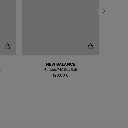
NEW BALANCE
e
Baskets 740 Sea Salt
Veste
120,00 €