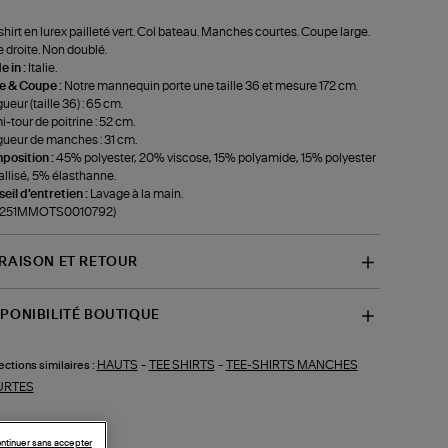
shirt en lurex pailleté vert. Col bateau. Manches courtes. Coupe large.
 droite. Non doublé.
 in :
Italie.
le & Coupe :
Notre mannequin porte une taille 36 et mesure 172 cm.
ueur (taille 36) : 65 cm.
-tour de poitrine : 52 cm.
ueur de manches : 31 cm.
position :
45% polyester, 20% viscose, 15% polyamide, 15% polyester
llisé, 5% élasthanne.
eil d'entretien :
Lavage à la main.
f-251MMOTS0010792)
VRAISON ET RETOUR
SPONIBILITÉ BOUTIQUE
HAUTS
-
TEE SHIRTS
-
TEE-SHIRTS MANCHES
ections similaires :
URTES
ntinuer sans accepter