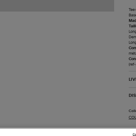
Tee 
Base
Made
Tail
Long
Demi
Long
Com
méta
Cons
(re
LI
DI
Coll
CO
Co