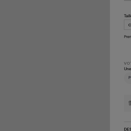
Tail
Pren
VOT
Une
DE