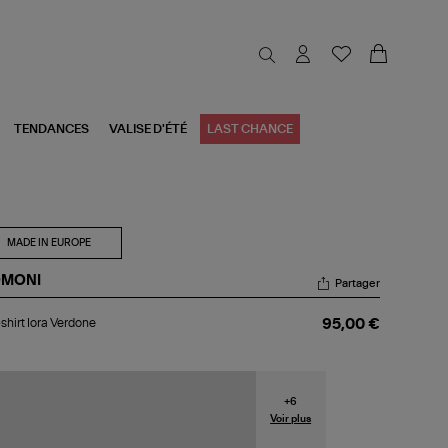
TENDANCES
VALISE D'ÉTÉ
LAST CHANCE
MADE IN EUROPE
MONI
Partager
-
shirt Iora Verdone
95,00 €
rt
a
rdone
+
6
Voir plus