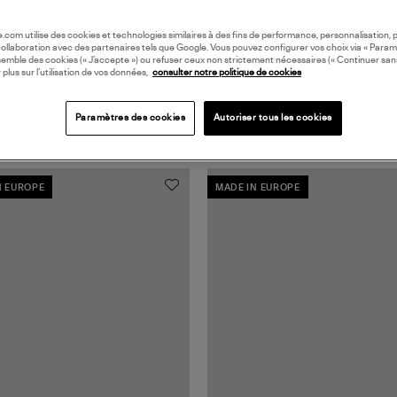
oile.com utilise des cookies et technologies similaires à des fins de performance, personnalisation, p
collaboration avec des partenaires tels que Google. Vous pouvez configurer vos choix via « Param
semble des cookies (« J’accepte ») ou refuser ceux non strictement nécessaires (« Continuer san
 plus sur l’utilisation de vos données,
consulter notre politique de cookies
Paramètres des cookies
Autoriser tous les cookies
N EUROPE
MADE IN EUROPE