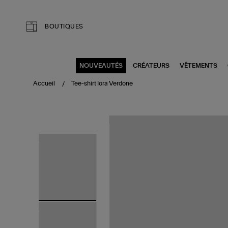
Aller au contenu principal
BOUTIQUES
NOUVEAUTÉS
CRÉATEURS
VÊTEMENTS
Accueil
Tee-shirt Iora Verdone