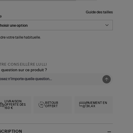
Guide des tailles
le
dre votre taille habituelle.
RE CONSEILLÈRE LULLI
 question sur ce produit ?
LIVRAISON
RETOUR
PAIEMENT EN
OFFERTE DÈS
OFFERT
3X,4X
150 €
SCRIPTION