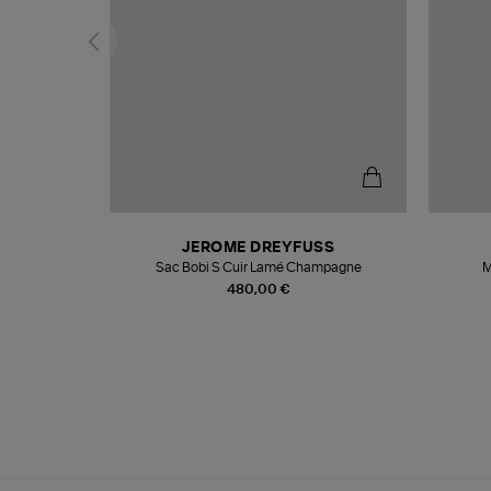
N
JEROME DREYFUSS
te
Sac Bobi S Cuir Lamé Champagne
M
480,00 €