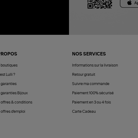
PROPOS
NOS SERVICES
 boutiques
Informations sur la livraison
est Lulli ?
Retour gratuit
 garanties
Suivre ma commande
 garanties Bijoux
Paiement 100% sécurisé
 offres & conditions
Paiement en 3 ou 4 fois
offres d'emploi
Carte Cadeau