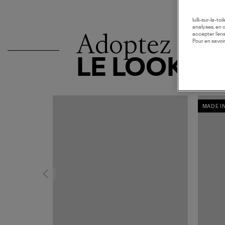
lulli-sur-la-t
analyses, en 
Adoptez
accepter l’en
Pour en savoir
LE LOOK
MADE I