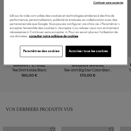
MADE IN EUROPE
Continuer sans accepter
lulli-sur-la-toile.com utilise des cookies et technologies similaires à des fins de
performance, personnalisation, publicité et analyses, en collaboration avec des
partenaires tels que Google. Vous pouvez configurer vos choix via « Paramétrer »,
accepter l’ensemble des cookies (« J’accepte ») ou refuser ceux non strictement
nécessaires (« Continuer sans accepter »). Pour en savoir plus sur l’utilisation de
vos données,
consulter notre politique de cookies
Paramètres des cookies
Autoriser tous les cookies
MARANT ÉTOILE
GOLDEN GOOSE
Tee Shirt Koldia Blanc
Tee-shirt Big Star Coton Blanc
T
Noir
160,00 €
170,00 €
VOS DERNIERS PRODUITS VUS