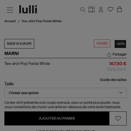
Aller au contenu principal
Accueil
Tee-shirt Pop Fields White
SOLDES
-50%
MADE IN EUROPE
MARNI
Partager
Tee-
Tee-shirt Pop Fields White
167,50 €
shirt
335,00 €
Pop
Fields
Guide des tailles
White
Taille
Ce tee-shirt présente une coupe oversize, pour un porté plus ajusté, nous
vous conseillons de choisir une taille en-dessous de votre taille habituelle.
AJOUTER AU PANIER