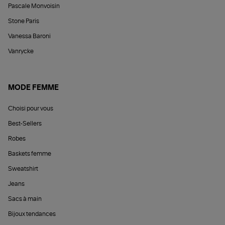
Pascale Monvoisin
Stone Paris
Vanessa Baroni
Vanrycke
MODE FEMME
Choisi pour vous
Best-Sellers
Robes
Baskets femme
Sweatshirt
Jeans
Sacs à main
Bijoux tendances