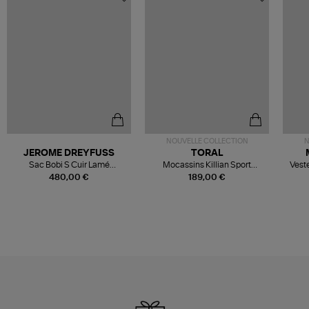
NOUVELLE COLLECTION
N
JEROME DREYFUSS
TORAL
Sac Bobi S Cuir Lamé
Mocassins Killian Sport
Veste
Champagne
Mousse
480,00 €
189,00 €