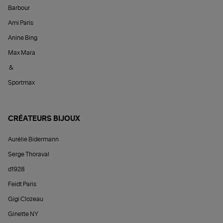
Barbour
Ami Paris
Anine Bing
Max Mara
&
Sportmax
CRÉATEURS BIJOUX
Aurélie Bidermann
Serge Thoraval
d1928
Feidt Paris
Gigi Clozeau
Ginette NY