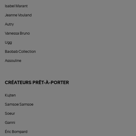
Isabel Marant
Jeanne Vouland
Autry
Vanessa Bruno
Ugg
Baobab Collection
Assouline
CRÉATEURS PRÊT-À-PORTER
Kujten
Samsoe Samsoe
Soeur
Ganni
Éric Bompard