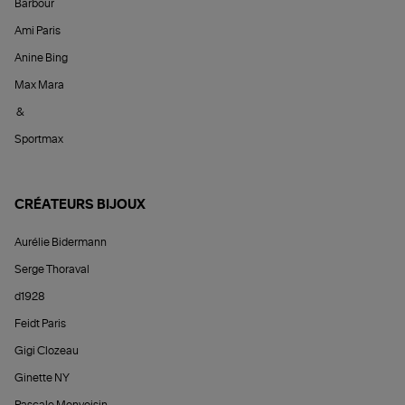
Barbour
Ami Paris
Anine Bing
Max Mara
&
Sportmax
CRÉATEURS BIJOUX
Aurélie Bidermann
Serge Thoraval
d1928
Feidt Paris
Gigi Clozeau
Ginette NY
Pascale Monvoisin