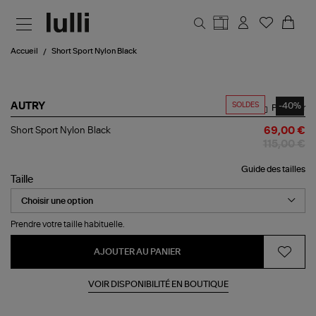
Aller au contenu principal
Accueil
Short Sport Nylon Black
SOLDES
-40%
AUTRY
Partager
Short
Short Sport Nylon Black
69,00 €
Sport
115,00 €
Nylon
Black
Guide des tailles
Taille
Prendre votre taille habituelle.
AJOUTER AU PANIER
VOIR DISPONIBILITÉ EN BOUTIQUE