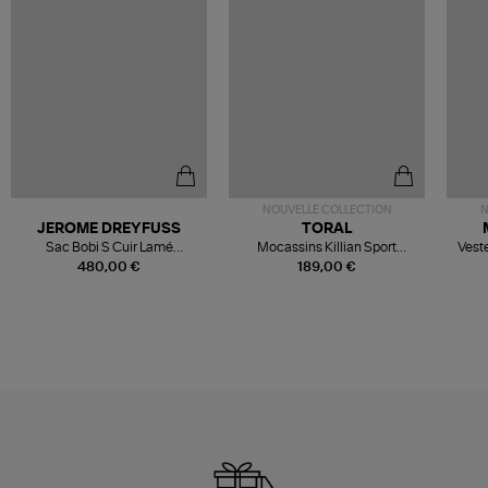
NOUVELLE COLLECTION
N
JEROME DREYFUSS
TORAL
Sac Bobi S Cuir Lamé
Mocassins Killian Sport
Veste
Champagne
Mousse
480,00 €
189,00 €