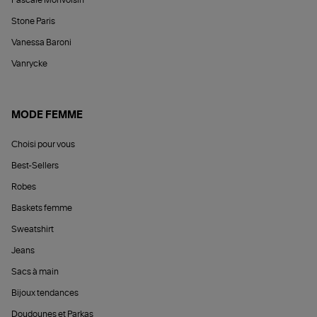
Stone Paris
Vanessa Baroni
Vanrycke
MODE FEMME
Choisi pour vous
Best-Sellers
Robes
Baskets femme
Sweatshirt
Jeans
Sacs à main
Bijoux tendances
Doudounes et Parkas