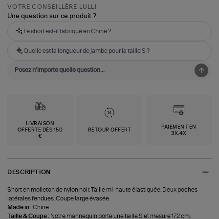
VOTRE CONSEILLÈRE LULLI
Une question sur ce produit ?
Le short est-il fabriqué en Chine ?
Quelle est la longueur de jambe pour la taille S ?
LIVRAISON
PAIEMENT EN
OFFERTE DÈS 150
RETOUR OFFERT
3X,4X
€
DESCRIPTION
Short en molleton de nylon noir. Taille mi-haute élastiquée. Deux poches
latérales fendues. Coupe large évasée.
Made in :
Chine.
Taille & Coupe :
Notre mannequin porte une taille S et mesure 172 cm.