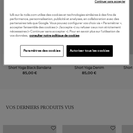
Continuer sans accepter
lulli-sur-la-toile.com utilise des cookies et technologies similaires à des fins de
performance, personnalisation, publicité et analyses, en collaboration avec des
partenaires tels que Google. Vous pouvez configurer vos choix via « Paramétrer »,
accepter l’ensemble des cookies (« J’accepte ») ou refuser ceux non strictement
nécessaires (« Continuer sans accepter »). Pour en savoir plus sur l’utilisation de
vos données,
consulter notre politique de cookies
Paramètres des cookies
Autoriser tous les cookies
ARIZONA LOVE
ARIZONA LOVE
Short Yoga Black Bandana
Short Yoga Denim
Short
85,00 €
85,00 €
VOS DERNIERS PRODUITS VUS