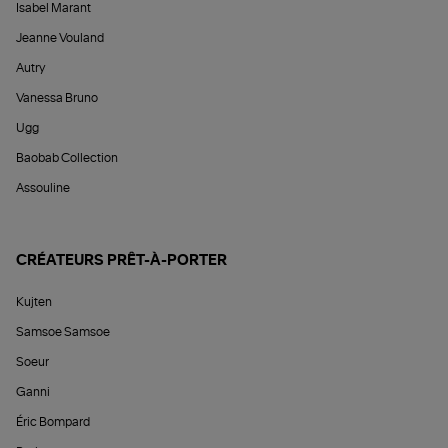
Isabel Marant
Jeanne Vouland
Autry
Vanessa Bruno
Ugg
Baobab Collection
Assouline
CRÉATEURS PRÊT-À-PORTER
Kujten
Samsoe Samsoe
Soeur
Ganni
Éric Bompard