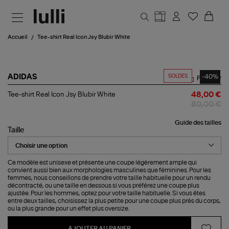
Aller au contenu principal
Accueil
Tee-shirt Real Icon Jsy Blubir White
SOLDES
-40%
ADIDAS
Partager
Tee-
Tee-shirt Real Icon Jsy Blubir White
48,00 €
shirt
80,00 €
Real
Icon
Guide des tailles
Jsy
Taille
Blubir
White
Ce modèle est unisexe et présente une coupe légèrement ample qui
convient aussi bien aux morphologies masculines que féminines. Pour les
femmes, nous conseillons de prendre votre taille habituelle pour un rendu
décontracté, ou une taille en dessous si vous préférez une coupe plus
ajustée. Pour les hommes, optez pour votre taille habituelle. Si vous êtes
entre deux tailles, choisissez la plus petite pour une coupe plus près du corps,
ou la plus grande pour un effet plus oversize.
AJOUTER AU PANIER