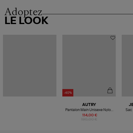
Adoptez
LE LOOK
-40%
AUTRY
J
Pantalon Main Unisexe Nylon
Sac 
Noir
114,00 €
190,00 €