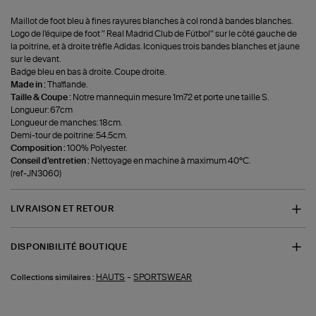
Maillot de foot bleu à fines rayures blanches à col rond à bandes blanches.
Logo de l'équipe de foot " Real Madrid Club de Fútbol" sur le côté gauche de
la poitrine, et à droite trèfle Adidas. Iconiques trois bandes blanches et jaune
sur le devant.
Badge bleu en bas à droite. Coupe droite.
Made in :
Thaïlande.
Taille & Coupe :
Notre mannequin mesure 1m72 et porte une taille S.
Longueur: 67cm
Longueur de manches: 18cm.
Demi-tour de poitrine: 54.5cm.
Composition :
100% Polyester.
Conseil d'entretien :
Nettoyage en machine à maximum 40°C.
(ref-JN3060)
LIVRAISON ET RETOUR
DISPONIBILITÉ BOUTIQUE
-
HAUTS
SPORTSWEAR
Collections similaires :