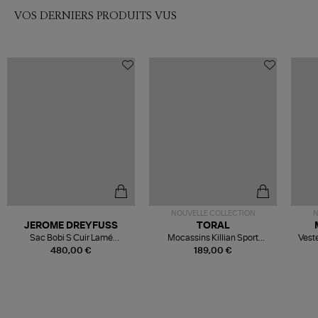
VOS DERNIERS PRODUITS VUS
NOUVELLE COLLECTION
N
JEROME DREYFUSS
TORAL
Sac Bobi S Cuir Lamé
Mocassins Killian Sport
Veste
Champagne
Mousse
480,00 €
189,00 €