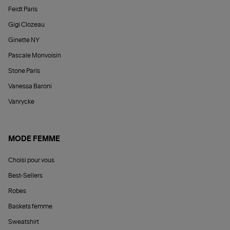
Feidt Paris
Gigi Clozeau
Ginette NY
Pascale Monvoisin
Stone Paris
Vanessa Baroni
Vanrycke
MODE FEMME
Choisi pour vous
Best-Sellers
Robes
Baskets femme
Sweatshirt