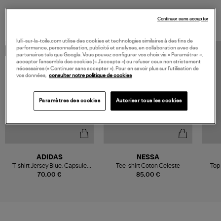
VOUS AIMEREZ AUSSI
Continuer sans accepter
lulli-sur-la-toile.com utilise des cookies et technologies similaires à des fins de
performance, personnalisation, publicité et analyses, en collaboration avec des
COLLECTION CAPSULE
MADE IN EUROPE
partenaires tels que Google. Vous pouvez configurer vos choix via « Paramétrer »,
accepter l’ensemble des cookies (« J’accepte ») ou refuser ceux non strictement
nécessaires (« Continuer sans accepter »). Pour en savoir plus sur l’utilisation de
vos données,
consulter notre politique de cookies
Paramètres des cookies
Autoriser tous les cookies
ADIDAS
NESSA
T-shirt Jersey Blue, Capsule
Tee-shirt Coton Celeste
Top
Summer Glow
70,00 €
85,00 €