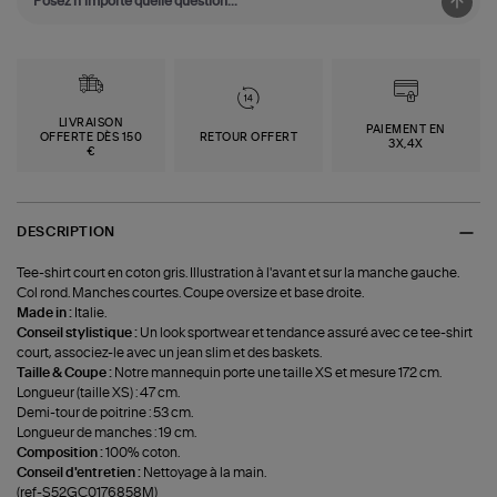
LIVRAISON
PAIEMENT EN
OFFERTE DÈS 150
RETOUR OFFERT
3X,4X
€
DESCRIPTION
Tee-shirt court en coton gris. Illustration à l'avant et sur la manche gauche.
Col rond. Manches courtes. Coupe oversize et base droite.
Made in :
Italie.
Conseil stylistique :
Un look sportwear et tendance assuré avec ce tee-shirt
court, associez-le avec un jean slim et des baskets.
Taille & Coupe :
Notre mannequin porte une taille XS et mesure 172 cm.
Longueur (taille XS) : 47 cm.
Demi-tour de poitrine : 53 cm.
Longueur de manches : 19 cm.
Composition :
100% coton.
Conseil d'entretien :
Nettoyage à la main.
(ref-S52GC0176858M)