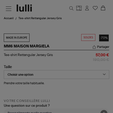
Aller au contenu principal
Accueil
Tee-shirt Rettangular Jersey Gris
SOLDES
-70%
MADE IN EUROPE
MM6 MAISON MARGIELA
Partager
Tee-
Tee-shirt Rettangular Jersey Gris
57,00 €
shirt
190,00 €
Rettangular
Jersey
Taille
Gris
Prendre votre taille habituelle.
VOTRE CONSEILLÈRE LULLI
Une question sur ce produit ?