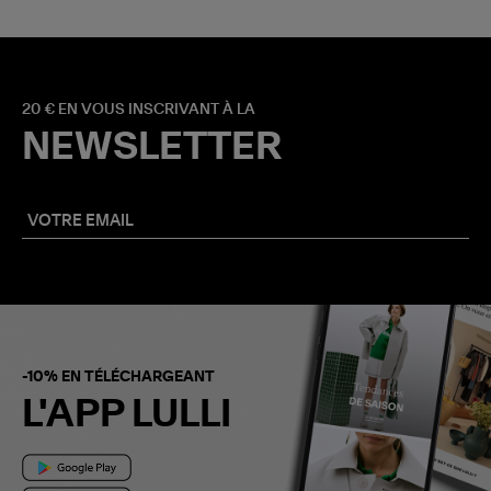
20 € EN VOUS INSCRIVANT À LA
NEWSLETTER
-10% EN TÉLÉCHARGEANT
L'APP LULLI