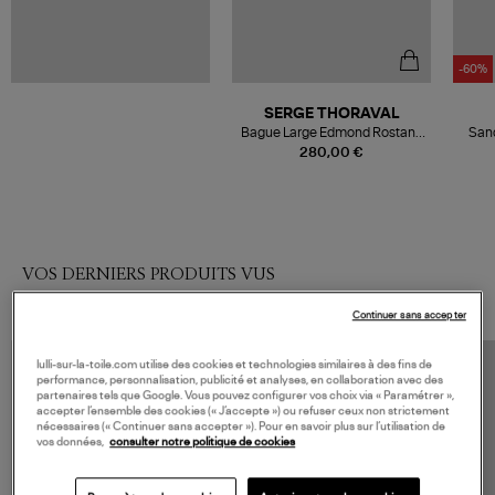
-60%
SERGE THORAVAL
Bague Large Edmond Rostand
Sand
Un Baiser Argent
280,00 €
VOS DERNIERS PRODUITS VUS
Continuer sans accepter
lulli-sur-la-toile.com utilise des cookies et technologies similaires à des fins de
performance, personnalisation, publicité et analyses, en collaboration avec des
partenaires tels que Google. Vous pouvez configurer vos choix via « Paramétrer »,
accepter l’ensemble des cookies (« J’accepte ») ou refuser ceux non strictement
nécessaires (« Continuer sans accepter »). Pour en savoir plus sur l’utilisation de
vos données,
consulter notre politique de cookies