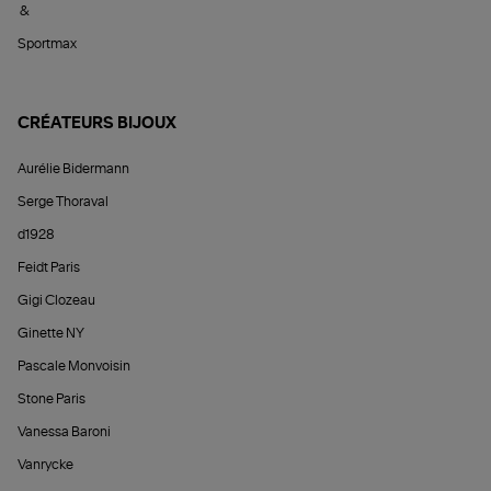
&
Sportmax
CRÉATEURS BIJOUX
Aurélie Bidermann
Serge Thoraval
d1928
Feidt Paris
Gigi Clozeau
Ginette NY
Pascale Monvoisin
Stone Paris
Vanessa Baroni
Vanrycke