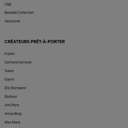
Ugg
Baobab Collection
Assouline
CRÉATEURS PRÊT-À-PORTER
Kujten
Samsoe Samsoe
Soeur
Ganni
Éric Bompard
Barbour
Ami Paris
Anine Bing
Max Mara