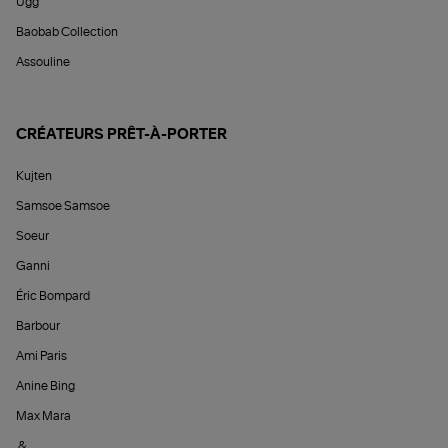
Ugg
Baobab Collection
Assouline
CRÉATEURS PRÊT-À-PORTER
Kujten
Samsoe Samsoe
Soeur
Ganni
Éric Bompard
Barbour
Ami Paris
Anine Bing
Max Mara
&