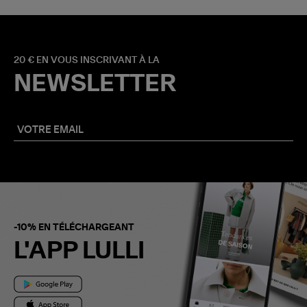
20 € EN VOUS INSCRIVANT À LA
NEWSLETTER
-10% EN TÉLÉCHARGEANT
L'APP LULLI