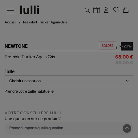
Aller au contenu principal
Accueil
Tee-shirt Trucker Again Gris
SOLDES
-20%
NEWTONE
Partager
Tee-
Tee-shirt Trucker Again Gris
68,00 €
shirt
85,00 €
Trucker
Again
Taille
Gris
Prendre votre taille habituelle.
VOTRE CONSEILLÈRE LULLI
Une question sur ce produit ?