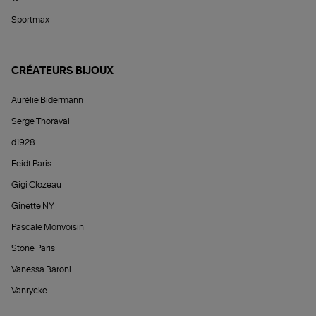
Sportmax
CRÉATEURS BIJOUX
Aurélie Bidermann
Serge Thoraval
d1928
Feidt Paris
Gigi Clozeau
Ginette NY
Pascale Monvoisin
Stone Paris
Vanessa Baroni
Vanrycke