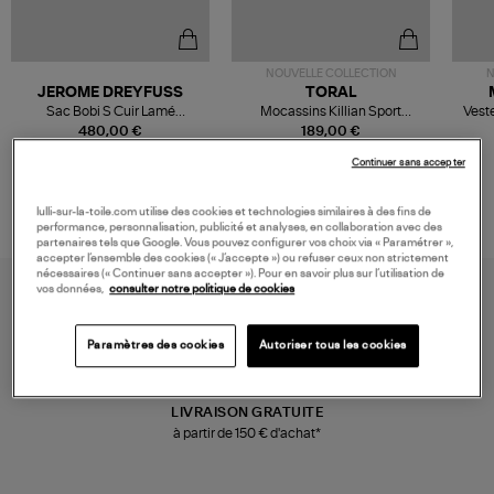
NOUVELLE COLLECTION
N
JEROME DREYFUSS
TORAL
Sac Bobi S Cuir Lamé
Mocassins Killian Sport
Veste
Champagne
Mousse
480,00 €
189,00 €
Continuer sans accepter
lulli-sur-la-toile.com utilise des cookies et technologies similaires à des fins de
performance, personnalisation, publicité et analyses, en collaboration avec des
partenaires tels que Google. Vous pouvez configurer vos choix via « Paramétrer »,
accepter l’ensemble des cookies (« J’accepte ») ou refuser ceux non strictement
nécessaires (« Continuer sans accepter »). Pour en savoir plus sur l’utilisation de
vos données,
consulter notre politique de cookies
Paramètres des cookies
Autoriser tous les cookies
LIVRAISON GRATUITE
à partir de 150 € d'achat*