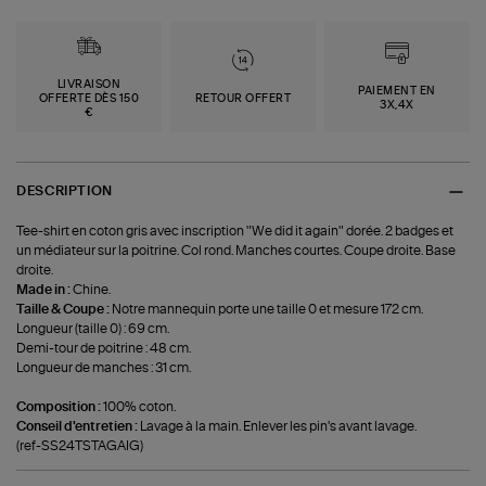
LIVRAISON
PAIEMENT EN
OFFERTE DÈS 150
RETOUR OFFERT
3X,4X
€
DESCRIPTION
Tee-shirt en coton gris avec inscription "We did it again" dorée. 2 badges et
un médiateur sur la poitrine. Col rond. Manches courtes. Coupe droite. Base
droite.
Made in :
Chine.
Taille & Coupe :
Notre mannequin porte une taille 0 et mesure 172 cm.
Longueur (taille 0) : 69 cm.
Demi-tour de poitrine : 48 cm.
Longueur de manches : 31 cm.
Composition :
100% coton.
Conseil d'entretien :
Lavage à la main. Enlever les pin's avant lavage.
(ref-SS24TSTAGAIG)