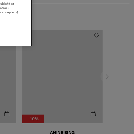
ublicité et
étrer »,
s accepter »).
-40%
ANINE BING