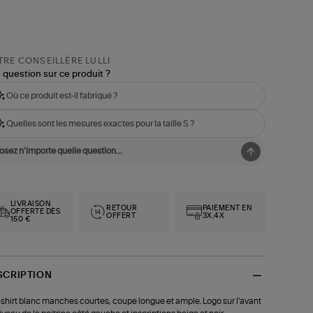
RE CONSEILLÈRE LULLI
 question sur ce produit ?
Où ce produit est-il fabriqué ?
Quelles sont les mesures exactes pour la taille S ?
LIVRAISON
RETOUR
PAIEMENT EN
OFFERTE DÈS
OFFERT
3X,4X
150 €
SCRIPTION
shirt blanc manches courtes, coupe longue et ample. Logo sur l'avant