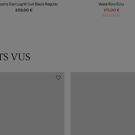
sins Dan Lug W Cuir Black Regular
Veste Rory Ecru
229,00 €
175,00 €
350,00 €
TS VUS