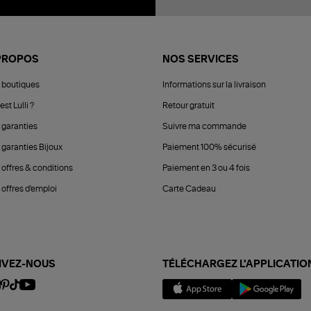
PROPOS
NOS SERVICES
 boutiques
Informations sur la livraison
est Lulli ?
Retour gratuit
 garanties
Suivre ma commande
 garanties Bijoux
Paiement 100% sécurisé
 offres & conditions
Paiement en 3 ou 4 fois
offres d'emploi
Carte Cadeau
IVEZ-NOUS
TÉLÉCHARGEZ L'APPLICATIO