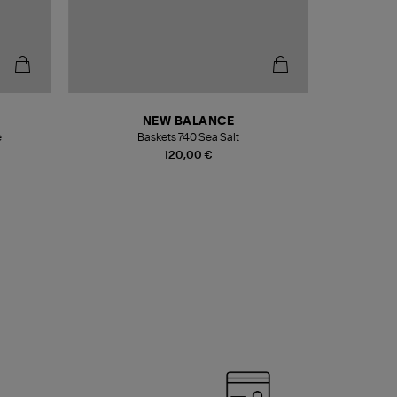
NEW BALANCE
e
Baskets 740 Sea Salt
Veste
120,00 €