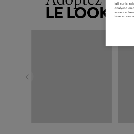
lulli-sur-la-t
LE LOOK
analyses, en 
accepter l’en
Pour en savoir