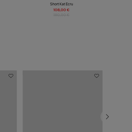
Short Kat Ecru
108,00 €
180,00 €