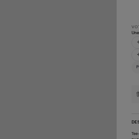
VOT
Une
DE
Tee-