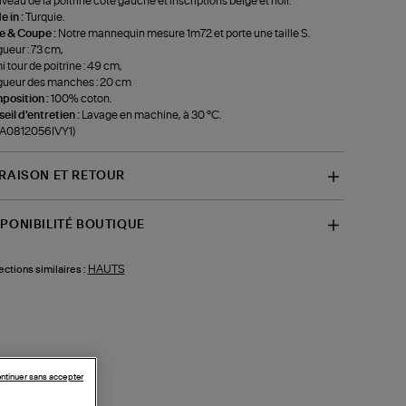
iveau de la poitrine côté gauche et inscriptions beige et noir.
 in :
Turquie.
le & Coupe :
Notre mannequin mesure 1m72 et porte une taille S.
ueur : 73 cm,
 tour de poitrine : 49 cm,
ueur des manches : 20 cm
position :
100% coton.
eil d'entretien :
Lavage en machine, à 30 °C.
-A0812056IVY1)
VRAISON ET RETOUR
SPONIBILITÉ BOUTIQUE
HAUTS
ections similaires :
ntinuer sans accepter