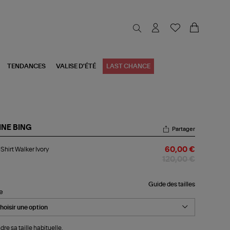
TENDANCES
VALISE D'ÉTÉ
LAST CHANCE
INE BING
Partager
-
Shirt Walker Ivory
60,00 €
rt
ker
120,00 €
ry
Guide des tailles
le
dre sa taille habituelle.