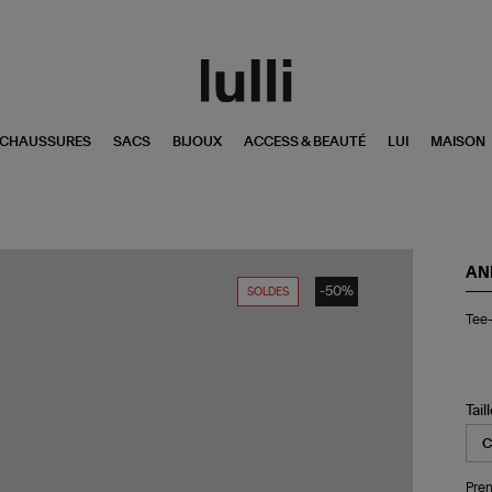
CHAUSSURES
SACS
BIJOUX
ACCESS & BEAUTÉ
LUI
MAISON
AN
-50%
SOLDES
Tee
Tee-
Shi
Wal
Ivo
Tail
Pren