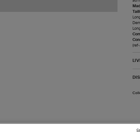
au n
Made
Tail
Long
Demi
Long
Com
Cons
(ref
LI
DI
Coll
Co