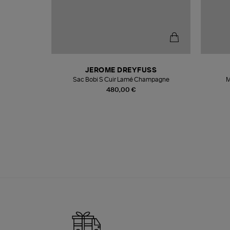
N
JEROME DREYFUSS
te
Sac Bobi S Cuir Lamé Champagne
M
480,00 €