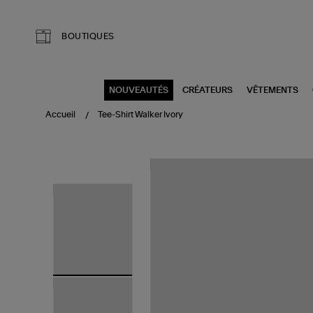
Aller au contenu principal
BOUTIQUES
NOUVEAUTÉS
CRÉATEURS
VÊTEMENTS
Accueil
Tee-Shirt Walker Ivory