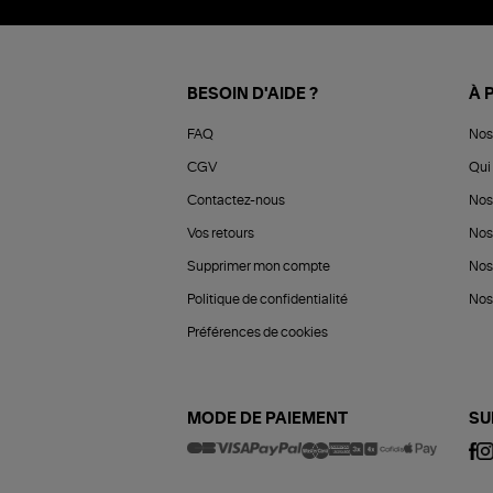
BESOIN D'AIDE ?
À 
FAQ
Nos
CGV
Qui 
Contactez-nous
Nos
Vos retours
Nos
Supprimer mon compte
Nos
Politique de confidentialité
Nos 
Préférences de cookies
MODE DE PAIEMENT
SU