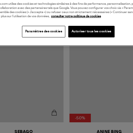
oile.com utilise des cookies et technologies similaires à des fins de performance, personnalisation, p
collaboration avec des partenaires tels que Google. Vous pouvez configurer vos choix via « Param
semble des cookies (« J’accepte ») ou refuser ceux non strictement nécessaires (« Continuer san
 plus sur l’utilisation de vos données,
consulter notre politique de cookies
Paramètres des cookies
Autoriser tous les cookies
-50%
SEBAGO
ANINE BING