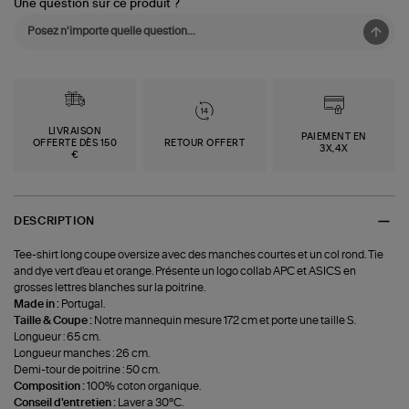
Une question sur ce produit ?
LIVRAISON
PAIEMENT EN
OFFERTE DÈS 150
RETOUR OFFERT
3X,4X
€
DESCRIPTION
Tee-shirt long coupe oversize avec des manches courtes et un col rond. Tie
and dye vert d'eau et orange. Présente un logo collab APC et ASICS en
grosses lettres blanches sur la poitrine.
Made in :
Portugal.
Taille & Coupe :
Notre mannequin mesure 172 cm et porte une taille S.
Longueur : 65 cm.
Longueur manches : 26 cm.
Demi-tour de poitrine : 50 cm.
Composition :
100% coton organique.
Conseil d'entretien :
Laver a 30°C.