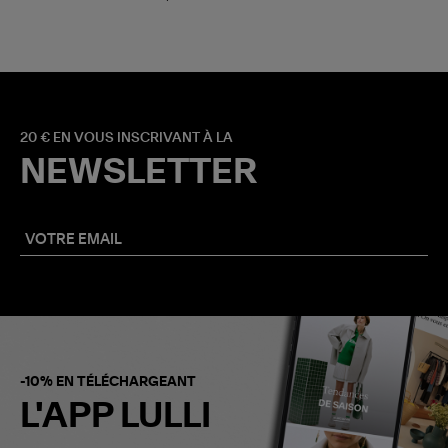
20 € EN VOUS INSCRIVANT À LA
NEWSLETTER
-10% EN TÉLÉCHARGEANT
L'APP LULLI