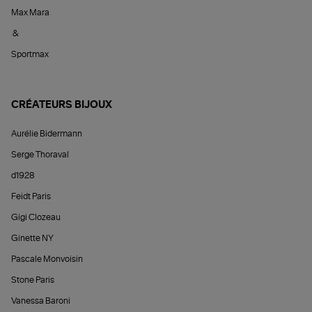
Max Mara
&
Sportmax
CRÉATEURS BIJOUX
Aurélie Bidermann
Serge Thoraval
d1928
Feidt Paris
Gigi Clozeau
Ginette NY
Pascale Monvoisin
Stone Paris
Vanessa Baroni