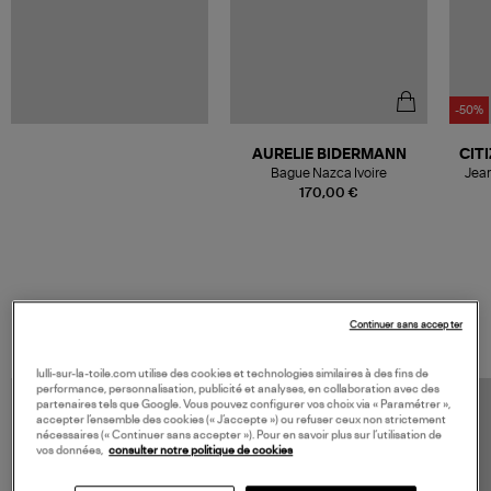
-50%
AURELIE BIDERMANN
CIT
Bague Nazca Ivoire
Jean
170,00 €
VOS DERNIERS PRODUITS VUS
Continuer sans accepter
lulli-sur-la-toile.com utilise des cookies et technologies similaires à des fins de
performance, personnalisation, publicité et analyses, en collaboration avec des
partenaires tels que Google. Vous pouvez configurer vos choix via « Paramétrer »,
accepter l’ensemble des cookies (« J’accepte ») ou refuser ceux non strictement
nécessaires (« Continuer sans accepter »). Pour en savoir plus sur l’utilisation de
vos données,
consulter notre politique de cookies