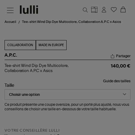
Aller au contenu principal
Accueil
Tee-shirt Wind Dip Dye Multicolore, Collaboration A.P.C x Asics
COLLABORATION
MADE IN EUROPE
A.P.C.
Partager
Tee-
Tee-shirt Wind Dip Dye Multicolore,
140,00 €
shirt
Collaboration A.P.C x Asics
Wind
Dip
Guide des tailles
Dye
Taille
Multicolore,
Collaboration
A.P.C
x
Ce produit présente une coupe oversize, pour un porté plus ajusté, nous vous
Asics
conseillons de choisir une taille en-dessous de votre taille habituelle.
VOTRE CONSEILLÈRE LULLI