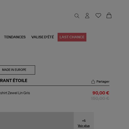
TENDANCES
VALISE D'ÉTÉ
LAST CHANCE
MADE IN EUROPE
RANT ÉTOILE
Partager
-
shirt Zewel Lin Gris
90,00 €
rt
wel
150,00 €
s
+
5
Voir plus