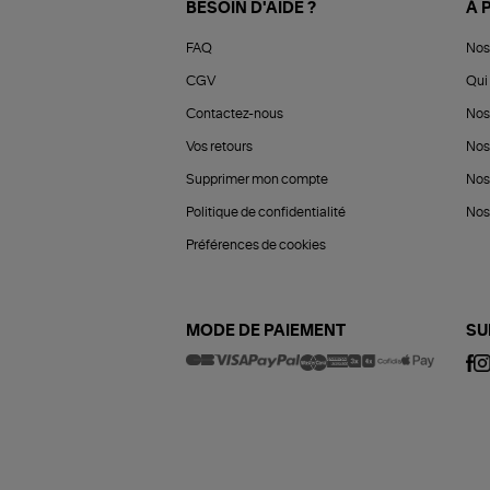
BESOIN D'AIDE ?
À 
FAQ
Nos
CGV
Qui 
Contactez-nous
Nos
Vos retours
Nos
Supprimer mon compte
Nos
Politique de confidentialité
Nos 
Préférences de cookies
MODE DE PAIEMENT
SU