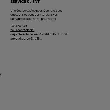
SERVICE CLIENT
Une équipe dédiée pour répondre à vos
questions ou vous assister dans vos
demandes de service après-vente.
Vous pouvez
nous contacter ici
ou par téléphone au 04 91 44 61 67 du lundi
au vendredi de 9h à 18h.
N