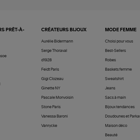
S PRÊT-À-
CRÉATEURS BIJOUX
MODE FEMME
Aurélie Bidermann
Choisi pour vous
Serge Thoraval
Best-Sellers
soe
d1928
Robes
Feidt Paris
Baskets femme
Gigi Clozeau
Sweatshirt
d
Ginette NY
Jeans
Pascale Monvoisin
Sacs à main
Stone Paris
Bijoux tendances
Vanessa Baroni
Doudounes et Parka
Vanrycke
Maison déco
Beauté