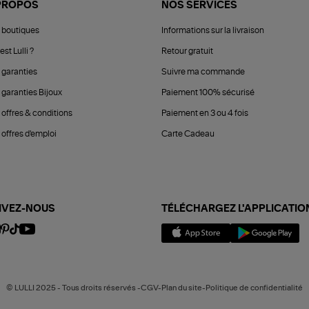
PROPOS
NOS SERVICES
 boutiques
Informations sur la livraison
est Lulli ?
Retour gratuit
 garanties
Suivre ma commande
 garanties Bijoux
Paiement 100% sécurisé
 offres & conditions
Paiement en 3 ou 4 fois
offres d'emploi
Carte Cadeau
IVEZ-NOUS
TÉLÉCHARGEZ L'APPLICATIO
© LULLI 2025 - Tous droits réservés -CGV-Plan du site-Politique de confidentialité