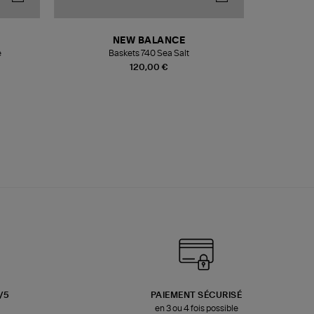
NEW BALANCE
e
Baskets 740 Sea Salt
Veste
120,00 €
3/5
PAIEMENT SÉCURISÉ
en 3 ou 4 fois possible