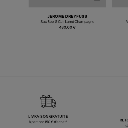
N
JEROME DREYFUSS
te
Sac Bobi S Cuir Lamé Champagne
M
480,00 €
LIVRAISON GRATUITE
RET
à partir de 150 € d'achat*
d