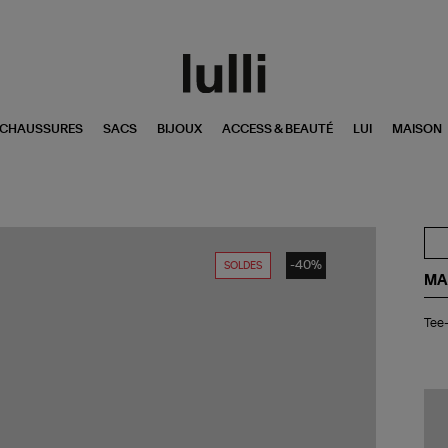
CHAUSSURES
SACS
BIJOUX
ACCESS & BEAUTÉ
LUI
MAISON
-40%
SOLDES
MA
Tee
Tee-
shi
Ze
Lin
Gri