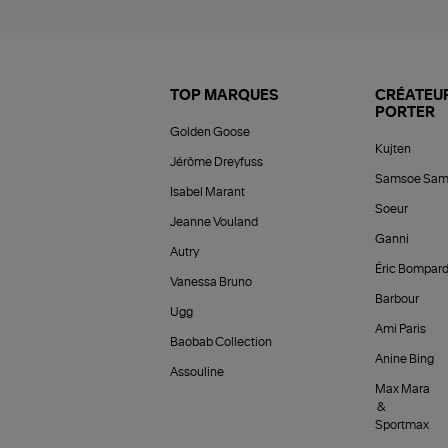
TOP MARQUES
CRÉATEUR
PORTER
Golden Goose
Kujten
Jérôme Dreyfuss
Samsoe Sam
Isabel Marant
Soeur
Jeanne Vouland
Ganni
Autry
Éric Bompar
Vanessa Bruno
Barbour
Ugg
Ami Paris
Baobab Collection
Anine Bing
Assouline
Max Mara
&
Sportmax