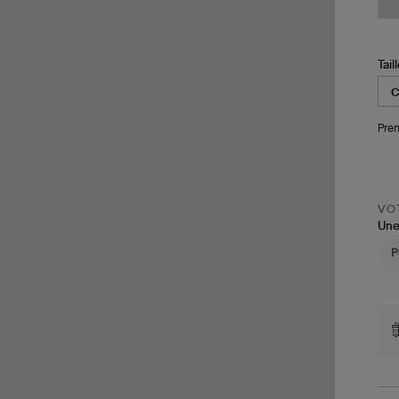
Tail
Pren
VOT
Une