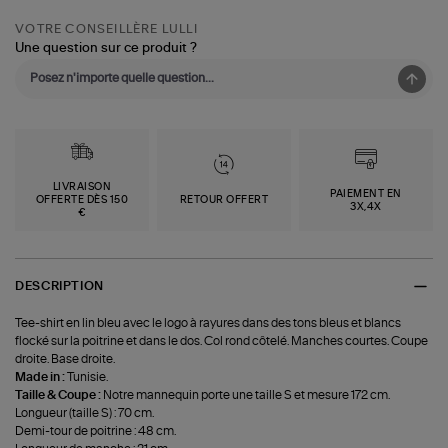
VOTRE CONSEILLÈRE LULLI
Une question sur ce produit ?
LIVRAISON
PAIEMENT EN
OFFERTE DÈS 150
RETOUR OFFERT
3X,4X
€
DESCRIPTION
Tee-shirt en lin bleu avec le logo à rayures dans des tons bleus et blancs
flocké sur la poitrine et dans le dos. Col rond côtelé. Manches courtes. Coupe
droite. Base droite.
Made in :
Tunisie.
Taille & Coupe :
Notre mannequin porte une taille S et mesure 172 cm.
Longueur (taille S) : 70 cm.
Demi-tour de poitrine : 48 cm.