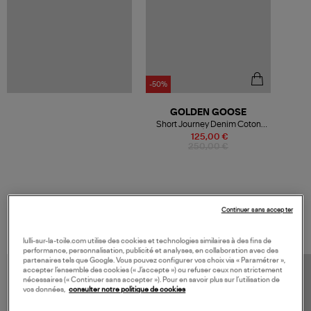
-50%
GOLDEN GOOSE
Short Journey Denim Coton
Écru
125,00 €
250,00 €
VOS DERNIERS PRODUITS VUS
Continuer sans accepter
lulli-sur-la-toile.com utilise des cookies et technologies similaires à des fins de
performance, personnalisation, publicité et analyses, en collaboration avec des
partenaires tels que Google. Vous pouvez configurer vos choix via « Paramétrer »,
accepter l’ensemble des cookies (« J’accepte ») ou refuser ceux non strictement
nécessaires (« Continuer sans accepter »). Pour en savoir plus sur l’utilisation de
vos données,
consulter notre politique de cookies