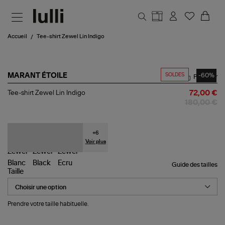
Aller au contenu principal
Accueil
Tee-shirt Zewel Lin Indigo
SOLDES
-60%
MARANT ÉTOILE
Partager
Tee-
Tee-shirt Zewel Lin Indigo
72,00 €
shirt
180,00 €
Zewel
Lin
Indigo
+
6
Voir plus
Guide des tailles
Taille
Prendre votre taille habituelle.