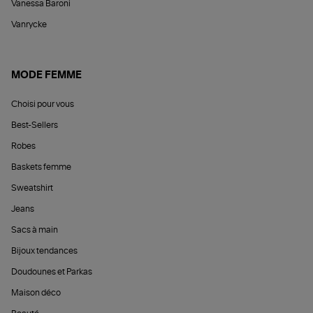
Vanessa Baroni
Vanrycke
MODE FEMME
Choisi pour vous
Best-Sellers
Robes
Baskets femme
Sweatshirt
Jeans
Sacs à main
Bijoux tendances
Doudounes et Parkas
Maison déco