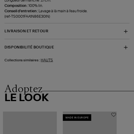
Longueur de manche : 21 cm.
Composition :
100% lin.
Conseil d'entretien :
Lavage à là main à l'eau froide.
(ref-TS0001FAA1N86E30IN)
LIVRAISON ET RETOUR
DISPONIBILITÉ BOUTIQUE
HAUTS
Collections similaires :
Adoptez
LE LOOK
MADE IN EUROPE