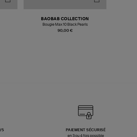
BAOBAB COLLECTION
Bougie Max 10 Black Pearls
Paréo Fou
90,00 €
3/5
PAIEMENT SÉCURISÉ
en 3 ou 4 fois possible