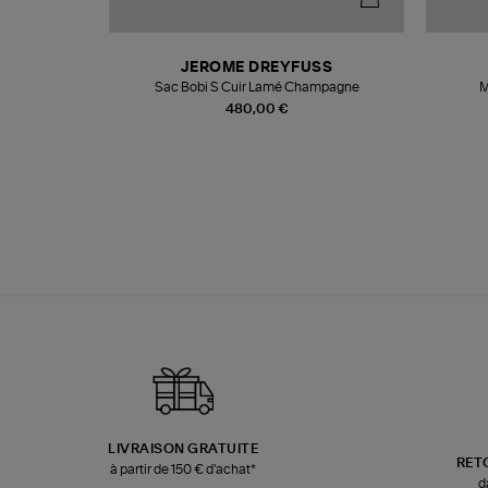
T
JEROME DREYFUSS
k
Sac Bobi S Cuir Lamé Champagne
M
480,00 €
LIVRAISON GRATUITE
RET
à partir de 150 € d'achat*
d