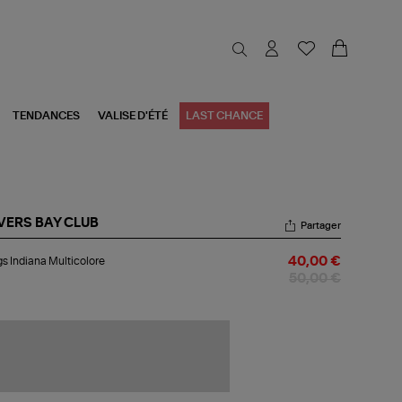
TENDANCES
VALISE D'ÉTÉ
LAST CHANCE
VERS BAY CLUB
Partager
ngs
s Indiana Multicolore
40,00 €
iana
ticolore
50,00 €