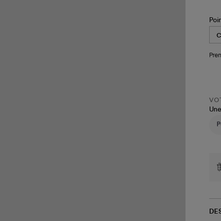
Poi
Pren
VOT
Une
DE