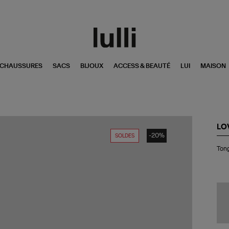
CHAUSSURES
SACS
BIJOUX
ACCESS & BEAUTÉ
LUI
MAISON
LO
-20%
SOLDES
To
Tong
Ind
Mul