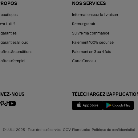
PROPOS
NOS SERVICES
 boutiques
Informations sur la livraison
est Lulli ?
Retour gratuit
 garanties
Suivre ma commande
 garanties Bijoux
Paiement 100% sécurisé
 offres & conditions
Paiement en 3 ou 4 fois
offres d'emploi
Carte Cadeau
IVEZ-NOUS
TÉLÉCHARGEZ L'APPLICATIO
© LULLI 2025 - Tous droits réservés -CGV-Plan du site-Politique de confidentialité