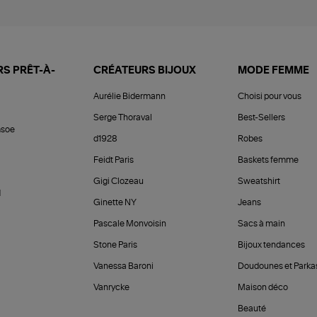
S PRÊT-À-
CRÉATEURS BIJOUX
MODE FEMME
Aurélie Bidermann
Choisi pour vous
Serge Thoraval
Best-Sellers
soe
d1928
Robes
Feidt Paris
Baskets femme
Gigi Clozeau
Sweatshirt
d
Ginette NY
Jeans
Pascale Monvoisin
Sacs à main
Stone Paris
Bijoux tendances
Vanessa Baroni
Doudounes et Parka
Vanrycke
Maison déco
Beauté