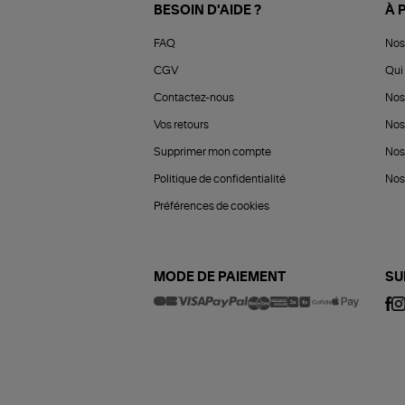
BESOIN D'AIDE ?
À 
FAQ
Nos
CGV
Qui 
Contactez-nous
Nos
Vos retours
Nos
Supprimer mon compte
Nos
Politique de confidentialité
Nos 
Préférences de cookies
MODE DE PAIEMENT
SU