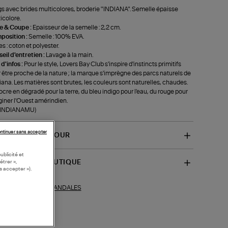
s avec brides multicolores, broderie "INDIANA". Semelle épaisse
icolore.
le & Coupe :
Epaisseur de la semelle : 2,2 cm.
position :
Semelle : 100% EVA.
es : coton et polyester.
eil d'entretien :
Lavage à la main.
 d'infos :
Pour le style, Lovers Bay Club s'inspire d'instincts primitifs
 être proche de la nature ; la marque s'imprègne des parcs naturels de
diana. Les matières sont brutes, les couleurs sont naturelles, chaudes.
'ocre en dégradé pour la terre, du bleu indigo pour l'eau, du rouge pour
iner l'Ouest amérindien.
f-INDIANAMU)
ntinuer sans accepter
VRAISON ET RETOUR
ublicité et
SPONIBILITÉ BOUTIQUE
étrer »,
s accepter »).
SANDALES
ections similaires :