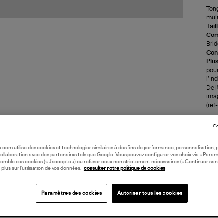
Tong
mult
Tail
Com
Brid
Cons
Plus
pour
l’In
De l
imag
(re
Co
LI
oile.com utilise des cookies et technologies similaires à des fins de performance, personnalisation, p
DI
collaboration avec des partenaires tels que Google. Vous pouvez configurer vos choix via « Param
semble des cookies (« J’accepte ») ou refuser ceux non strictement nécessaires (« Continuer san
 plus sur l’utilisation de vos données,
consulter notre politique de cookies
Coll
Paramètres des cookies
Autoriser tous les cookies