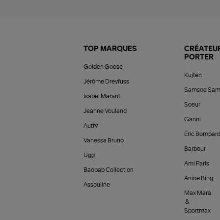
TOP MARQUES
CRÉATEUR
PORTER
Golden Goose
Kujten
Jérôme Dreyfuss
Samsoe Sam
Isabel Marant
Soeur
Jeanne Vouland
Ganni
Autry
Éric Bompar
Vanessa Bruno
Barbour
Ugg
Ami Paris
Baobab Collection
Anine Bing
Assouline
Max Mara
&
Sportmax