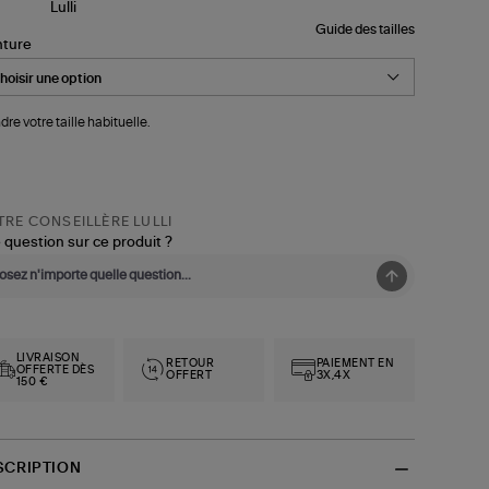
Guide des tailles
nture
dre votre taille habituelle.
RE CONSEILLÈRE LULLI
 question sur ce produit ?
LIVRAISON
RETOUR
PAIEMENT EN
OFFERTE DÈS
OFFERT
3X,4X
150 €
SCRIPTION