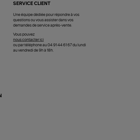
SERVICE CLIENT
Une équipe dédiée pour répondre à vos
questions ou vous assister dans vos
demandes de service après-vente.
Vous pouvez
nous contacter ici
ou par téléphone au 04 91 44 61 67 du lundi
au vendredi de 9h à 18h.
N