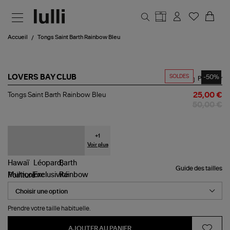
Aller au contenu principal
Accueil
Tongs Saint Barth Rainbow Bleu
SOLDES
-50%
LOVERS BAY CLUB
Partager
Tongs
Tongs Saint Barth Rainbow Bleu
25,00 €
Saint
50,00 €
Barth
Rainbow
Bleu
+
1
Voir plus
Guide des tailles
Pointure
Prendre votre taille habituelle.
AJOUTER AU PANIER