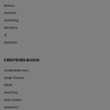
Barbour
Ami Paris
Anine Bing
Max Mara
&
Sportmax
CRÉATEURS BIJOUX
Aurélie Bidermann
Serge Thoraval
d1928
Feidt Paris
Gigi Clozeau
Ginette NY