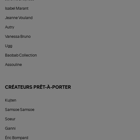
Isabel Marant
Jeanne Vouland
Autry
Vanessa Bruno
Ugg
Baobab Collection
Assouline
CRÉATEURS PRÊT-À-PORTER
Kujten
Samsoe Samsoe
Soeur
Ganni
Éric Bompard