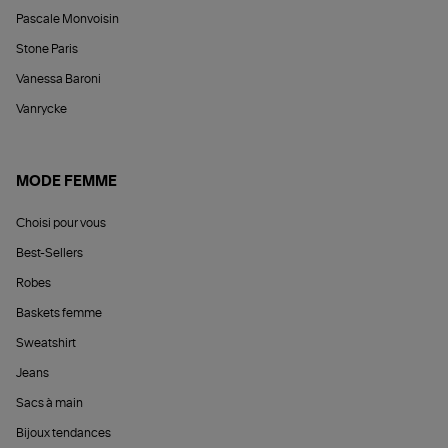
Pascale Monvoisin
Stone Paris
Vanessa Baroni
Vanrycke
MODE FEMME
Choisi pour vous
Best-Sellers
Robes
Baskets femme
Sweatshirt
Jeans
Sacs à main
Bijoux tendances