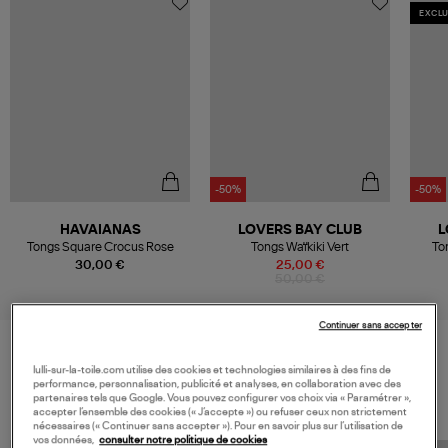
EXCLU
-50%
-50%
HAVAIANAS
LOVERS BAY CLUB
L
Tongs Square Crocus Rose
Tongs Waïkiki Vert
To
30,00 €
25,00 €
50,00 €
Continuer sans accepter
lulli-sur-la-toile.com utilise des cookies et technologies similaires à des fins de
VOS DERNIERS PRODUITS VUS
performance, personnalisation, publicité et analyses, en collaboration avec des
partenaires tels que Google. Vous pouvez configurer vos choix via « Paramétrer »,
accepter l’ensemble des cookies (« J’accepte ») ou refuser ceux non strictement
nécessaires (« Continuer sans accepter »). Pour en savoir plus sur l’utilisation de
vos données,
consulter notre politique de cookies